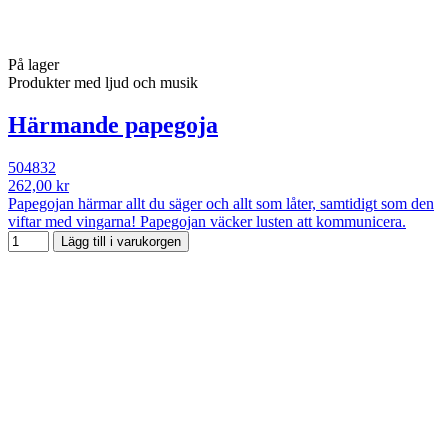
På lager
Produkter med ljud och musik
Härmande papegoja
504832
262,00 kr
Papegojan härmar allt du säger och allt som låter, samtidigt som den
viftar med vingarna! Papegojan väcker lusten att kommunicera.
Lägg till i varukorgen