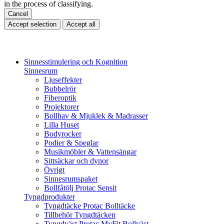
in the process of classifying.
Cancel
Accept selection
Accept all
Sinnesstimulering och Kognition
Sinnesrum
Ljuseffekter
Bubbelrör
Fiberoptik
Projektorer
Bollhav & Mjuklek & Madrasser
Lilla Huset
Bodyrocker
Podier & Speglar
Musikmöbler & Vattensängar
Sittsäckar och dynor
Övrigt
Sinnesrumspaket
Bollfåtölj Protac Sensit
Tyngdprodukter
Tyngdtäcke Protac Bolltäcke
Tillbehör Tyngdtäcken
Tyngdväst Protac MyFit Bollväst