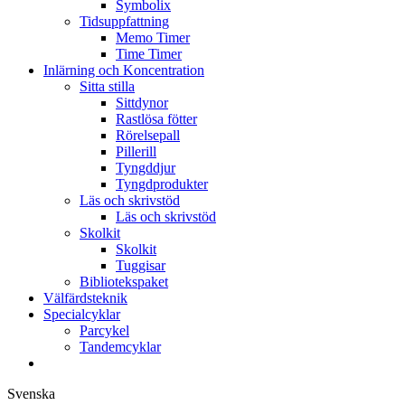
Symbolix
Tidsuppfattning
Memo Timer
Time Timer
Inlärning och Koncentration
Sitta stilla
Sittdynor
Rastlösa fötter
Rörelsepall
Pillerill
Tyngddjur
Tyngdprodukter
Läs och skrivstöd
Läs och skrivstöd
Skolkit
Skolkit
Tuggisar
Bibliotekspaket
Välfärdsteknik
Specialcyklar
Parcykel
Tandemcyklar
Svenska