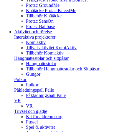
Protac GroundMe
Knätäcke Protac KneedMe
Tillbehör Knätäcke
Protac SensOn
Protac Ballbase
Aktivitet och rörelse
Interaktiva projektorer
Komiaktiv
Tillvalsaktivitet KomiAktiv
Tillbehör Komiaktiv
Hängmattestolar och sittpåsar
Hängmattestolar
Tillbehör Hängmattestolar och Sittpåsar
Gungor
Pulkor
Pulkor
Påklädningspall Palle
Påklädningspall Palle
VR
VR
Trivsel och glädje
Kit för äldreomsorg
Pussel
Spel & aktivitet