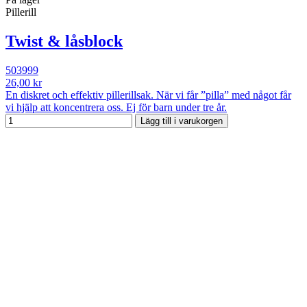
Pillerill
Twist & låsblock
503999
26,00 kr
En diskret och effektiv pillerillsak. När vi får ”pilla” med något får
vi hjälp att koncentrera oss. Ej för barn under tre år.
Lägg till i varukorgen