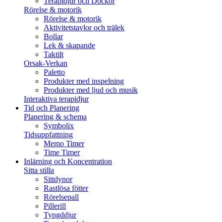
Terapidjur och Dockor
Rörelse & motorik
Rörelse & motorik
Aktivitetstavlor och trälek
Bollar
Lek & skapande
Taktilt
Orsak-Verkan
Paletto
Produkter med inspelning
Produkter med ljud och musik
Interaktiva terapidjur
Tid och Planering
Planering & schema
Symbolix
Tidsuppfattning
Memo Timer
Time Timer
Inlärning och Koncentration
Sitta stilla
Sittdynor
Rastlösa fötter
Rörelsepall
Pillerill
Tyngddjur