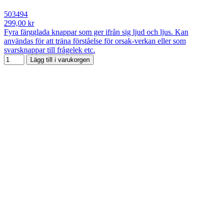
503494
299,00 kr
Fyra färgglada knappar som ger ifrån sig ljud och ljus. Kan
användas för att träna förståelse för orsak-verkan eller som
svarsknappar till frågelek etc.
Lägg till i varukorgen