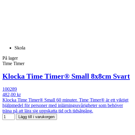
Skola
På lager
Time Timer
Klocka Time Timer® Small 8x8cm Svart
100289
482,00 kr
Klocka Time Timer® Small 60 minuter. Time Timer® är ett viktigt
hjälpmedel för personer med inlärningssvårigheter som behöver
träna på att lära sig uppskatta tid och tidsåtgång.
Lägg till i varukorgen