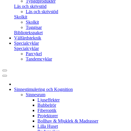
Tyngdprodukter
Läs och skrivstöd
Läs och skrivstöd
Skolkit
Skolkit
Tuggisar
Bibliotekspaket
Välfärdsteknik
Specialcyklar
Specialcyklar
Parcykel
Tandemcyklar
Sinnestimulering och Kognition
Sinnesrum
Ljuseffekter
Bubbelrör
Fiberoptik
Projektorer
Bollhav & Mjuklek & Madrasser
Lilla Huset