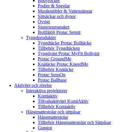
Bodyrocker
Podier & Speglar
Musikmöbler & Vattensängar
Sittsäckar och dynor
Övrigt
Sinnesrumspaket
Bollfåtölj Protac Sensit
Tyngdprodukter
Tyngdtäcke Protac Bolltäcke
Tillbehör Tyngdtäcken
Tyngdväst Protac MyFit Bollväst
Protac GroundMe
Knätäcke Protac KneedMe
Tillbehör Knätäcke
Protac SensOn
Protac Ballbase
Aktivitet och rörelse
Interaktiva projektorer
Komiaktiv
Tillvalsaktivitet KomiAktiv
Tillbehör Komiaktiv
Hängmattestolar och sittpåsar
Hängmattestolar
Tillbehör Hängmattestolar och Sittpåsar
Gungor