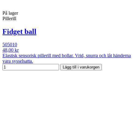
På lager
Pillerill
Fidget ball
505010
48,00 kr
Elastisk sensorisk pillerill med bollar. Vrid, snurra och låt händerna
vara sysselsatta.
Lägg till i varukorgen