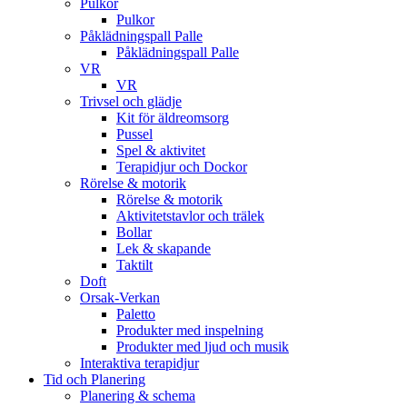
Pulkor
Pulkor
Påklädningspall Palle
Påklädningspall Palle
VR
VR
Trivsel och glädje
Kit för äldreomsorg
Pussel
Spel & aktivitet
Terapidjur och Dockor
Rörelse & motorik
Rörelse & motorik
Aktivitetstavlor och trälek
Bollar
Lek & skapande
Taktilt
Doft
Orsak-Verkan
Paletto
Produkter med inspelning
Produkter med ljud och musik
Interaktiva terapidjur
Tid och Planering
Planering & schema