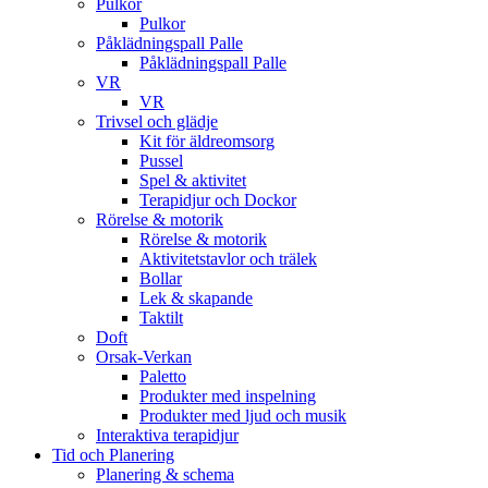
Pulkor
Pulkor
Påklädningspall Palle
Påklädningspall Palle
VR
VR
Trivsel och glädje
Kit för äldreomsorg
Pussel
Spel & aktivitet
Terapidjur och Dockor
Rörelse & motorik
Rörelse & motorik
Aktivitetstavlor och trälek
Bollar
Lek & skapande
Taktilt
Doft
Orsak-Verkan
Paletto
Produkter med inspelning
Produkter med ljud och musik
Interaktiva terapidjur
Tid och Planering
Planering & schema