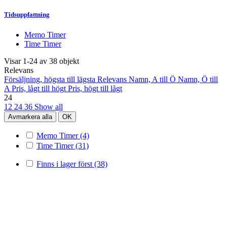
Tidsuppfattning
Memo Timer
Time Timer
Visar 1-24 av 38 objekt
Relevans
Försäljning, högsta till lägsta
Relevans
Namn, A till Ö
Namn, Ö till
A
Pris, lågt till högt
Pris, högt till lågt
24
12
24
36
Show all
Avmarkera alla
OK
Memo Timer
(4)
Time Timer
(31)
Finns i lager först
(38)