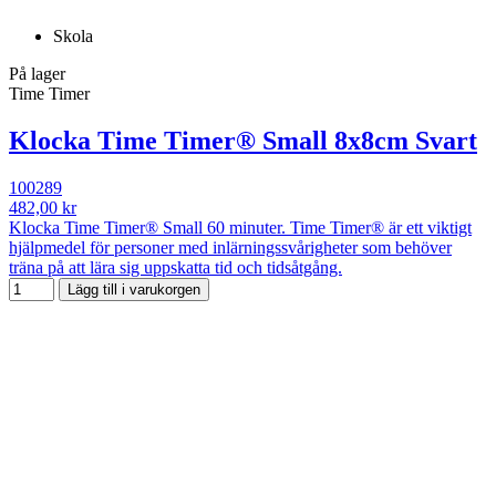
Skola
På lager
Time Timer
Klocka Time Timer® Small 8x8cm Svart
100289
482,00 kr
Klocka Time Timer® Small 60 minuter. Time Timer® är ett viktigt
hjälpmedel för personer med inlärningssvårigheter som behöver
träna på att lära sig uppskatta tid och tidsåtgång.
Lägg till i varukorgen