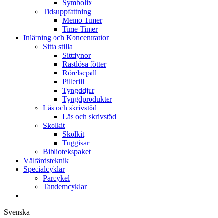
Symbolix
Tidsuppfattning
Memo Timer
Time Timer
Inlärning och Koncentration
Sitta stilla
Sittdynor
Rastlösa fötter
Rörelsepall
Pillerill
Tyngddjur
Tyngdprodukter
Läs och skrivstöd
Läs och skrivstöd
Skolkit
Skolkit
Tuggisar
Bibliotekspaket
Välfärdsteknik
Specialcyklar
Parcykel
Tandemcyklar
Svenska