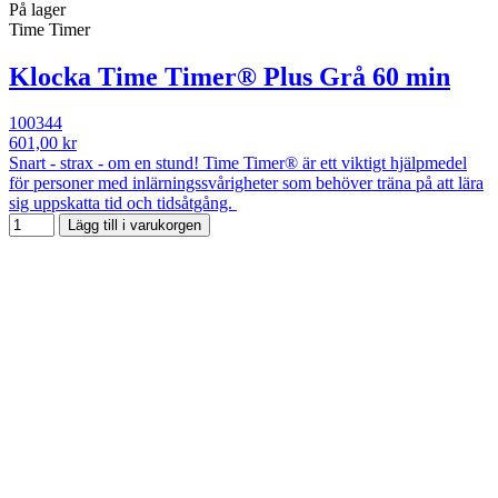
På lager
Time Timer
Klocka Time Timer® Plus Grå 60 min
100344
601,00 kr
Snart - strax - om en stund! Time Timer® är ett viktigt hjälpmedel
för personer med inlärningssvårigheter som behöver träna på att lära
sig uppskatta tid och tidsåtgång.
Lägg till i varukorgen