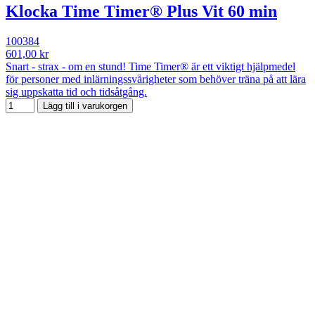
Klocka Time Timer® Plus Vit 60 min
100384
601,00 kr
Snart - strax - om en stund! Time Timer® är ett viktigt hjälpmedel
för personer med inlärningssvårigheter som behöver träna på att lära
sig uppskatta tid och tidsåtgång.
Lägg till i varukorgen