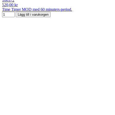
100372
520,00 kr
Time Timer MOD med 60 minuters-period.
Lägg till i varukorgen