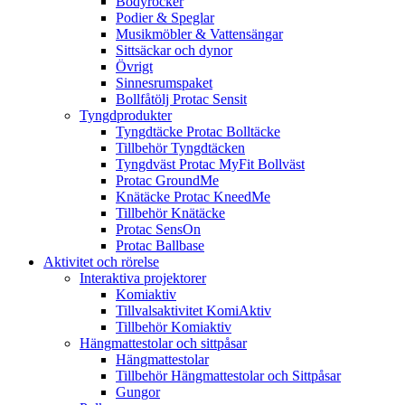
Bodyrocker
Podier & Speglar
Musikmöbler & Vattensängar
Sittsäckar och dynor
Övrigt
Sinnesrumspaket
Bollfåtölj Protac Sensit
Tyngdprodukter
Tyngdtäcke Protac Bolltäcke
Tillbehör Tyngdtäcken
Tyngdväst Protac MyFit Bollväst
Protac GroundMe
Knätäcke Protac KneedMe
Tillbehör Knätäcke
Protac SensOn
Protac Ballbase
Aktivitet och rörelse
Interaktiva projektorer
Komiaktiv
Tillvalsaktivitet KomiAktiv
Tillbehör Komiaktiv
Hängmattestolar och sittpåsar
Hängmattestolar
Tillbehör Hängmattestolar och Sittpåsar
Gungor