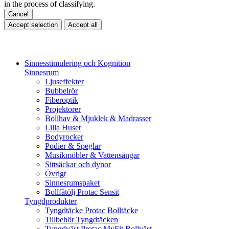
in the process of classifying.
Cancel
Accept selection
Accept all
Sinnesstimulering och Kognition
Sinnesrum
Ljuseffekter
Bubbelrör
Fiberoptik
Projektorer
Bollhav & Mjuklek & Madrasser
Lilla Huset
Bodyrocker
Podier & Speglar
Musikmöbler & Vattensängar
Sittsäckar och dynor
Övrigt
Sinnesrumspaket
Bollfåtölj Protac Sensit
Tyngdprodukter
Tyngdtäcke Protac Bolltäcke
Tillbehör Tyngdtäcken
Tyngdväst Protac MyFit Bollväst