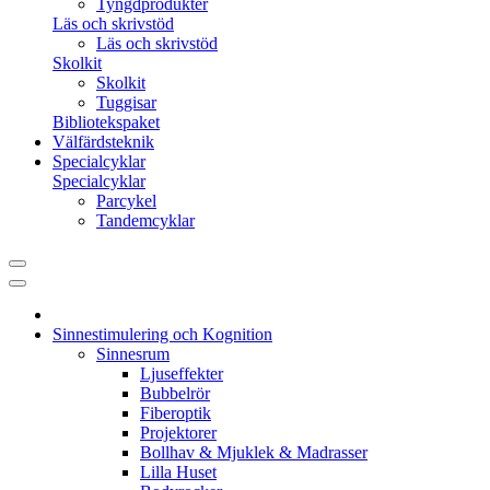
Tyngdprodukter
Läs och skrivstöd
Läs och skrivstöd
Skolkit
Skolkit
Tuggisar
Bibliotekspaket
Välfärdsteknik
Specialcyklar
Specialcyklar
Parcykel
Tandemcyklar
Sinnestimulering och Kognition
Sinnesrum
Ljuseffekter
Bubbelrör
Fiberoptik
Projektorer
Bollhav & Mjuklek & Madrasser
Lilla Huset