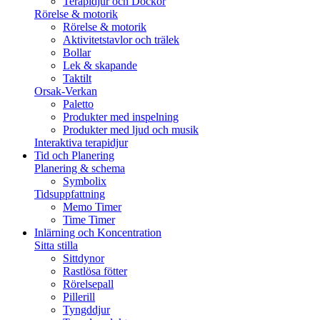
Terapidjur och Dockor
Rörelse & motorik
Rörelse & motorik
Aktivitetstavlor och trälek
Bollar
Lek & skapande
Taktilt
Orsak-Verkan
Paletto
Produkter med inspelning
Produkter med ljud och musik
Interaktiva terapidjur
Tid och Planering
Planering & schema
Symbolix
Tidsuppfattning
Memo Timer
Time Timer
Inlärning och Koncentration
Sitta stilla
Sittdynor
Rastlösa fötter
Rörelsepall
Pillerill
Tyngddjur