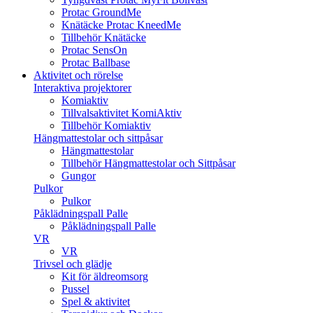
Protac GroundMe
Knätäcke Protac KneedMe
Tillbehör Knätäcke
Protac SensOn
Protac Ballbase
Aktivitet och rörelse
Interaktiva projektorer
Komiaktiv
Tillvalsaktivitet KomiAktiv
Tillbehör Komiaktiv
Hängmattestolar och sittpåsar
Hängmattestolar
Tillbehör Hängmattestolar och Sittpåsar
Gungor
Pulkor
Pulkor
Påklädningspall Palle
Påklädningspall Palle
VR
VR
Trivsel och glädje
Kit för äldreomsorg
Pussel
Spel & aktivitet