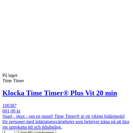
På lager
Time Timer
Klocka Time Timer® Plus Vit 20 min
100387
601,00 kr
Snart - strax - om en stund! Time Timer® är ett viktigt hjälpmedel
för personer med inlärningssvårigheter som behöver träna på att lära
sig uppskatta tid och tidsåtgång.
Lägg till i varukorgen