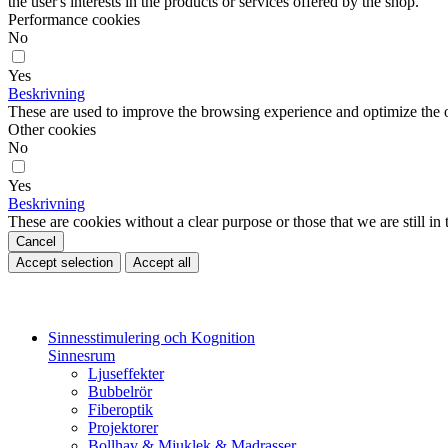
the user's interests in the products or services offered by the shop.
Performance cookies
No
Yes
Beskrivning
These are used to improve the browsing experience and optimize the o
Other cookies
No
Yes
Beskrivning
These are cookies without a clear purpose or those that we are still in 
Cancel
Accept selection
Accept all
Sinnesstimulering och Kognition
Sinnesrum
Ljuseffekter
Bubbelrör
Fiberoptik
Projektorer
Bollhav & Mjuklek & Madrasser