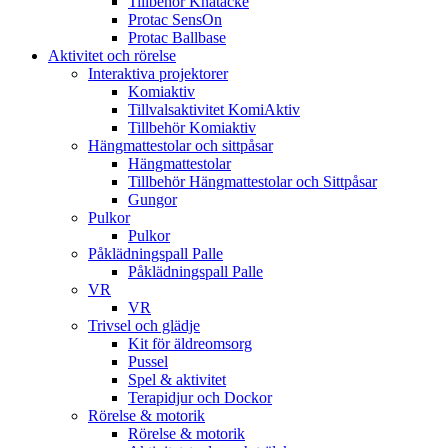
Tillbehör Knätäcke
Protac SensOn
Protac Ballbase
Aktivitet och rörelse
Interaktiva projektorer
Komiaktiv
Tillvalsaktivitet KomiAktiv
Tillbehör Komiaktiv
Hängmattestolar och sittpåsar
Hängmattestolar
Tillbehör Hängmattestolar och Sittpåsar
Gungor
Pulkor
Pulkor
Påklädningspall Palle
Påklädningspall Palle
VR
VR
Trivsel och glädje
Kit för äldreomsorg
Pussel
Spel & aktivitet
Terapidjur och Dockor
Rörelse & motorik
Rörelse & motorik