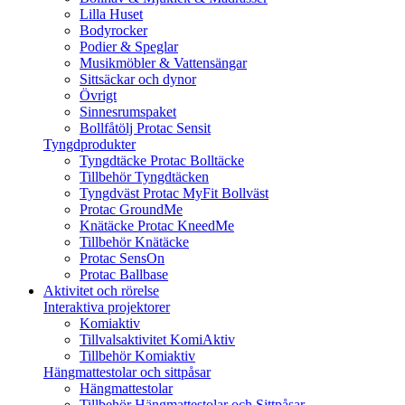
Lilla Huset
Bodyrocker
Podier & Speglar
Musikmöbler & Vattensängar
Sittsäckar och dynor
Övrigt
Sinnesrumspaket
Bollfåtölj Protac Sensit
Tyngdprodukter
Tyngdtäcke Protac Bolltäcke
Tillbehör Tyngdtäcken
Tyngdväst Protac MyFit Bollväst
Protac GroundMe
Knätäcke Protac KneedMe
Tillbehör Knätäcke
Protac SensOn
Protac Ballbase
Aktivitet och rörelse
Interaktiva projektorer
Komiaktiv
Tillvalsaktivitet KomiAktiv
Tillbehör Komiaktiv
Hängmattestolar och sittpåsar
Hängmattestolar
Tillbehör Hängmattestolar och Sittpåsar