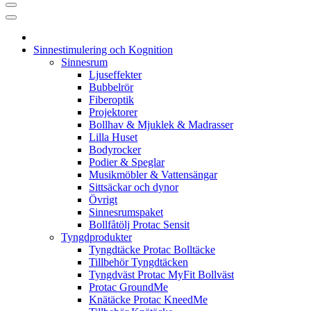
Sinnestimulering och Kognition
Sinnesrum
Ljuseffekter
Bubbelrör
Fiberoptik
Projektorer
Bollhav & Mjuklek & Madrasser
Lilla Huset
Bodyrocker
Podier & Speglar
Musikmöbler & Vattensängar
Sittsäckar och dynor
Övrigt
Sinnesrumspaket
Bollfåtölj Protac Sensit
Tyngdprodukter
Tyngdtäcke Protac Bolltäcke
Tillbehör Tyngdtäcken
Tyngdväst Protac MyFit Bollväst
Protac GroundMe
Knätäcke Protac KneedMe