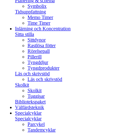
Planering & schema
Symbolix
Tidsuppfattning
Memo Timer
Time Timer
Inlärning och Koncentration
Sitta stilla
Sittdynor
Rastlösa fötter
Rörelsepall
Pillerill
Tyngddjur
Tyngdprodukter
Läs och skrivstöd
Läs och skrivstöd
Skolkit
Skolkit
Tuggisar
Bibliotekspaket
Välfärdsteknik
Specialcyklar
Specialcyklar
Parcykel
Tandemcyklar