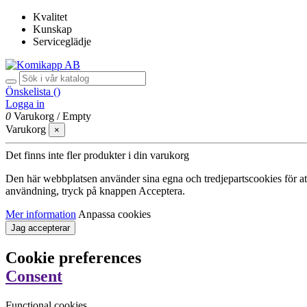
Kvalitet
Kunskap
Serviceglädje
Önskelista (
)
Logga in
0
Varukorg
/
Empty
Varukorg
×
Det finns inte fler produkter i din varukorg
Den här webbplatsen använder sina egna och tredjepartscookies för att f
användning, tryck på knappen Acceptera.
Mer information
Anpassa cookies
Jag accepterar
Cookie preferences
Consent
Functional cookies