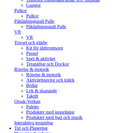
Gungor
Pulkor
Pulkor
Påklädningspall Palle
Påklädningspall Palle
VR
VR
Trivsel och glädje
Kit för äldreomsorg
Pussel
Spel & aktivitet
Terapidjur och Dockor
Rörelse & motorik
Rörelse & motorik
Aktivitetstavlor och trälek
Bollar
Lek & skapande
Taktilt
Orsak-Verkan
Paletto
Produkter med inspelning
Produkter med ljud och musik
Interaktiva terapidjur
Tid och Planering