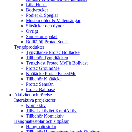
Lilla Huset
Bodyrocker
Podier & Speglar
Musikmöbler & Vattensängar
Sittsäckar och dynor
Övrigt
Sinnesrumspaket
Bollfåtölj Protac Sensit
Tyngdprodukter
Tyngdtäcke Protac Bolltäcke
Tillbehör Tyngdtäcken
Tyngdväst Protac MyFit Bollväst
Protac GroundMe
Knätäcke Protac KneedMe
Tillbehör Knätäcke
Protac SensOn
Protac Ballbase
Aktivitet och rörelse
Interaktiva projektorer
Komiaktiv
Tillvalsaktivitet KomiAktiv
Tillbehör Komiaktiv
Hängmattestolar och sittpåsar
Hängmattestolar
Tillbehör Hängmattestolar och Sittpåsar