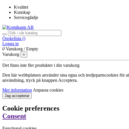
Kvalitet
Kunskap
Serviceglädje
Önskelista (
)
Logga in
0
Varukorg
/
Empty
Varukorg
×
Det finns inte fler produkter i din varukorg
Den här webbplatsen använder sina egna och tredjepartscookies för att f
användning, tryck på knappen Acceptera.
Mer information
Anpassa cookies
Jag accepterar
Cookie preferences
Consent
Functional cookies