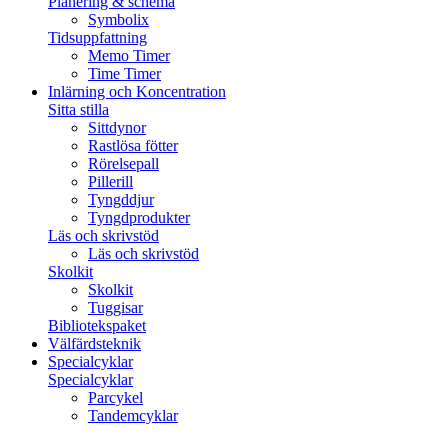
Planering & schema
Symbolix
Tidsuppfattning
Memo Timer
Time Timer
Inlärning och Koncentration
Sitta stilla
Sittdynor
Rastlösa fötter
Rörelsepall
Pillerill
Tyngddjur
Tyngdprodukter
Läs och skrivstöd
Läs och skrivstöd
Skolkit
Skolkit
Tuggisar
Bibliotekspaket
Välfärdsteknik
Specialcyklar
Specialcyklar
Parcykel
Tandemcyklar