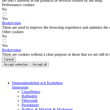
the user's interests in the products or services offered by the shop.
Performance cookies
No
Yes
Beskrivning
These are used to improve the browsing experience and optimize the o
Other cookies
No
Yes
Beskrivning
These are cookies without a clear purpose or those that we are still in 
Cancel
Accept selection
Accept all
Sinnesstimulering och Kognition
Sinnesrum
Ljuseffekter
Bubbelrör
Fiberoptik
Projektorer
Bollhav & Mjuklek & Madrasser