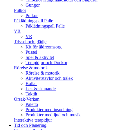
Gungor
Pulkor
Pulkor
Påklädningspall Palle
Påklädningspall Palle
VR
VR
Trivsel och glädje
Kit för äldreomsorg
Pussel
Spel & aktivitet
Terapidjur och Dockor
Rörelse & motorik
Rörelse & motorik
Aktivitetstavlor och trälek
Bollar
Lek & skapande
Taktilt
Orsak-Verkan
Paletto
Produkter med inspelning
Produkter med ljud och musik
Interaktiva terapidjur
Tid och Planering