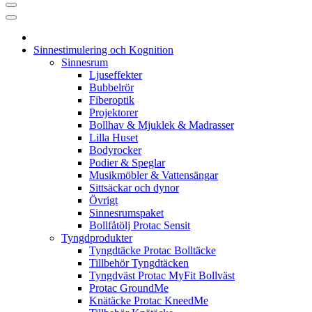
Sinnestimulering och Kognition
Sinnesrum
Ljuseffekter
Bubbelrör
Fiberoptik
Projektorer
Bollhav & Mjuklek & Madrasser
Lilla Huset
Bodyrocker
Podier & Speglar
Musikmöbler & Vattensängar
Sittsäckar och dynor
Övrigt
Sinnesrumspaket
Bollfåtölj Protac Sensit
Tyngdprodukter
Tyngdtäcke Protac Bolltäcke
Tillbehör Tyngdtäcken
Tyngdväst Protac MyFit Bollväst
Protac GroundMe
Knätäcke Protac KneedMe