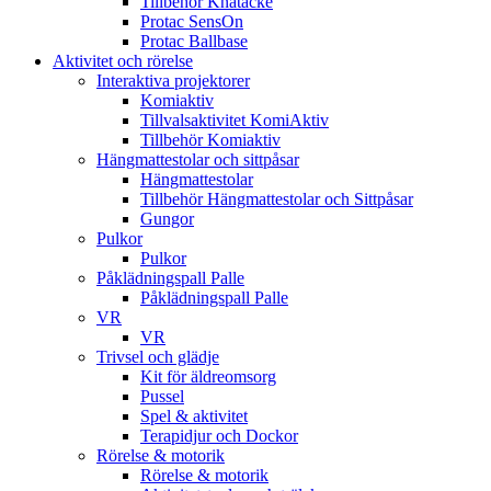
Tillbehör Knätäcke
Protac SensOn
Protac Ballbase
Aktivitet och rörelse
Interaktiva projektorer
Komiaktiv
Tillvalsaktivitet KomiAktiv
Tillbehör Komiaktiv
Hängmattestolar och sittpåsar
Hängmattestolar
Tillbehör Hängmattestolar och Sittpåsar
Gungor
Pulkor
Pulkor
Påklädningspall Palle
Påklädningspall Palle
VR
VR
Trivsel och glädje
Kit för äldreomsorg
Pussel
Spel & aktivitet
Terapidjur och Dockor
Rörelse & motorik
Rörelse & motorik