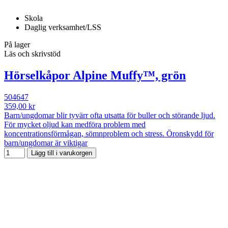
Skola
Daglig verksamhet/LSS
På lager
Läs och skrivstöd
Hörselkåpor Alpine Muffy™, grön
504647
359,00 kr
Barn/ungdomar blir tyvärr ofta utsatta för buller och störande ljud.
För mycket oljud kan medföra problem med
koncentrationsförmågan, sömnproblem och stress. Öronskydd för
barn/ungdomar är viktigar
Lägg till i varukorgen