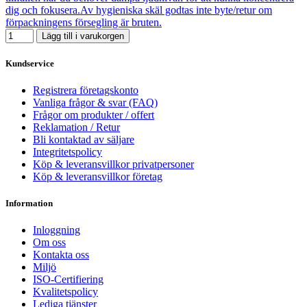
dig och fokusera.Av hygieniska skäl godtas inte byte/retur om
förpackningens försegling är bruten.
Lägg till i varukorgen
Kundservice
Registrera företagskonto
Vanliga frågor & svar (FAQ)
Frågor om produkter / offert
Reklamation / Retur
Bli kontaktad av säljare
Integritetspolicy
Köp & leveransvillkor privatpersoner
Köp & leveransvillkor företag
Information
Inloggning
Om oss
Kontakta oss
Miljö
ISO-Certifiering
Kvalitetspolicy
Lediga tjänster