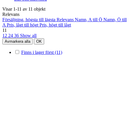
Visar 1-11 av 11 objekt
Relevans
Försäljning, högsta till lägsta
Relevans
Namn, A till Ö
Namn, Ö till
A
Pris, lågt till högt
Pris, högt till lågt
11
12
24
36
Show all
Avmarkera alla
OK
Finns i lager först
(11)