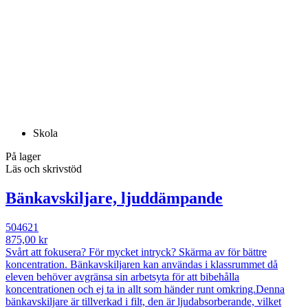
Skola
På lager
Läs och skrivstöd
Bänkavskiljare, ljuddämpande
504621
875,00 kr
Svårt att fokusera? För mycket intryck? Skärma av för bättre
koncentration. Bänkavskiljaren kan användas i klassrummet då
eleven behöver avgränsa sin arbetsyta för att bibehålla
koncentrationen och ej ta in allt som händer runt omkring.Denna
bänkavskiljare är tillverkad i filt, den är ljudabsorberande, vilket