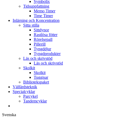
Symbolix
Tidsuppfattning
Memo Timer
Time Timer
Inlärning och Koncentration
Sitta stilla
Sittdynor
Rastlösa fötter
Rörelsepall
Pillerill
Tyngddjur
Tyngdprodukter
Läs och skrivstöd
Läs och skrivstöd
Skolkit
Skolkit
Tuggisar
Bibliotekspaket
Välfärdsteknik
Specialcyklar
Parcykel
Tandemcyklar
Svenska