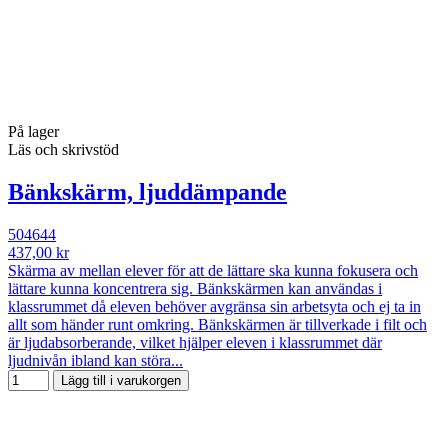
På lager
Läs och skrivstöd
Bänkskärm, ljuddämpande
504644
437,00 kr
Skärma av mellan elever för att de lättare ska kunna fokusera och
lättare kunna koncentrera sig. Bänkskärmen kan användas i
klassrummet då eleven behöver avgränsa sin arbetsyta och ej ta in
allt som händer runt omkring. Bänkskärmen är tillverkade i filt och
är ljudabsorberande, vilket hjälper eleven i klassrummet där
ljudnivån ibland kan störa...
Lägg till i varukorgen