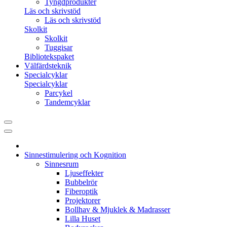
Tyngdprodukter
Läs och skrivstöd
Läs och skrivstöd
Skolkit
Skolkit
Tuggisar
Bibliotekspaket
Välfärdsteknik
Specialcyklar
Specialcyklar
Parcykel
Tandemcyklar
Sinnestimulering och Kognition
Sinnesrum
Ljuseffekter
Bubbelrör
Fiberoptik
Projektorer
Bollhav & Mjuklek & Madrasser
Lilla Huset