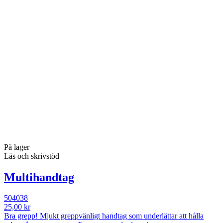
På lager
Läs och skrivstöd
Multihandtag
504038
25,00 kr
Bra grepp! Mjukt greppvänligt handtag som underlättar att hålla