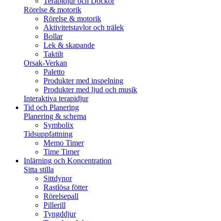
Terapidjur och Dockor
Rörelse & motorik
Rörelse & motorik
Aktivitetstavlor och trälek
Bollar
Lek & skapande
Taktilt
Orsak-Verkan
Paletto
Produkter med inspelning
Produkter med ljud och musik
Interaktiva terapidjur
Tid och Planering
Planering & schema
Symbolix
Tidsuppfattning
Memo Timer
Time Timer
Inlärning och Koncentration
Sitta stilla
Sittdynor
Rastlösa fötter
Rörelsepall
Pillerill
Tyngddjur