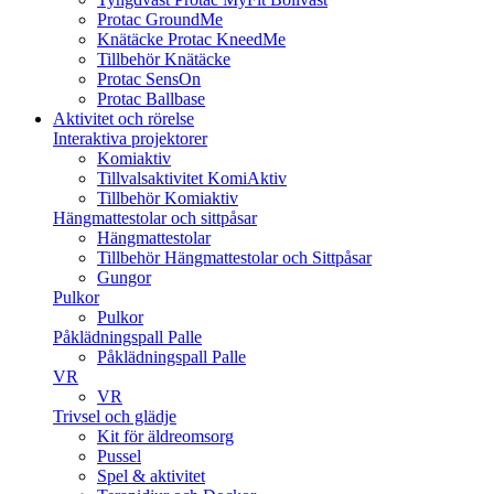
Protac GroundMe
Knätäcke Protac KneedMe
Tillbehör Knätäcke
Protac SensOn
Protac Ballbase
Aktivitet och rörelse
Interaktiva projektorer
Komiaktiv
Tillvalsaktivitet KomiAktiv
Tillbehör Komiaktiv
Hängmattestolar och sittpåsar
Hängmattestolar
Tillbehör Hängmattestolar och Sittpåsar
Gungor
Pulkor
Pulkor
Påklädningspall Palle
Påklädningspall Palle
VR
VR
Trivsel och glädje
Kit för äldreomsorg
Pussel
Spel & aktivitet