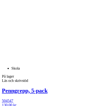
Skola
På lager
Läs och skrivstöd
Penngrepp, 5-pack
504547
130,00 kr