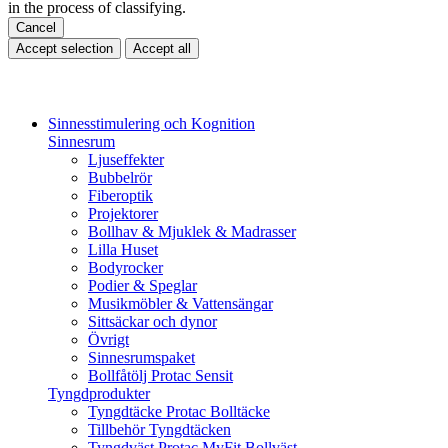
in the process of classifying.
Cancel
Accept selection
Accept all
Sinnesstimulering och Kognition
Sinnesrum
Ljuseffekter
Bubbelrör
Fiberoptik
Projektorer
Bollhav & Mjuklek & Madrasser
Lilla Huset
Bodyrocker
Podier & Speglar
Musikmöbler & Vattensängar
Sittsäckar och dynor
Övrigt
Sinnesrumspaket
Bollfåtölj Protac Sensit
Tyngdprodukter
Tyngdtäcke Protac Bolltäcke
Tillbehör Tyngdtäcken
Tyngdväst Protac MyFit Bollväst