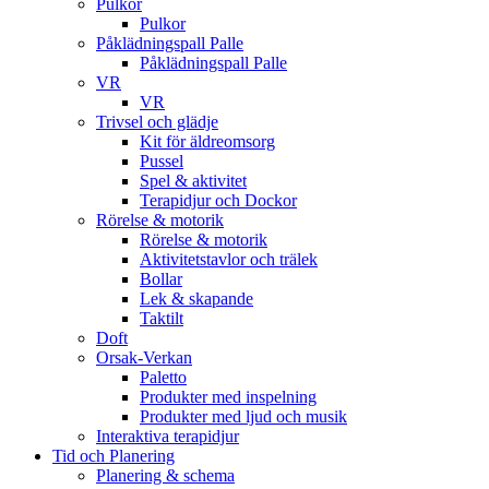
Pulkor
Pulkor
Påklädningspall Palle
Påklädningspall Palle
VR
VR
Trivsel och glädje
Kit för äldreomsorg
Pussel
Spel & aktivitet
Terapidjur och Dockor
Rörelse & motorik
Rörelse & motorik
Aktivitetstavlor och trälek
Bollar
Lek & skapande
Taktilt
Doft
Orsak-Verkan
Paletto
Produkter med inspelning
Produkter med ljud och musik
Interaktiva terapidjur
Tid och Planering
Planering & schema