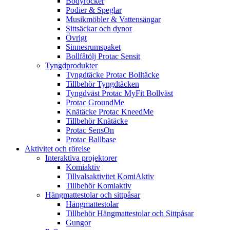
Bodyrocker
Podier & Speglar
Musikmöbler & Vattensängar
Sittsäckar och dynor
Övrigt
Sinnesrumspaket
Bollfåtölj Protac Sensit
Tyngdprodukter
Tyngdtäcke Protac Bolltäcke
Tillbehör Tyngdtäcken
Tyngdväst Protac MyFit Bollväst
Protac GroundMe
Knätäcke Protac KneedMe
Tillbehör Knätäcke
Protac SensOn
Protac Ballbase
Aktivitet och rörelse
Interaktiva projektorer
Komiaktiv
Tillvalsaktivitet KomiAktiv
Tillbehör Komiaktiv
Hängmattestolar och sittpåsar
Hängmattestolar
Tillbehör Hängmattestolar och Sittpåsar
Gungor