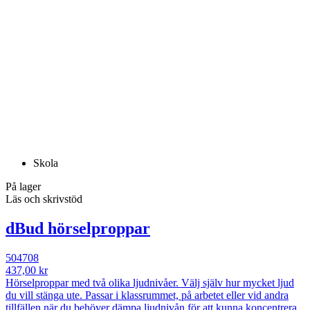
Skola
På lager
Läs och skrivstöd
dBud hörselproppar
504708
437,00 kr
Hörselproppar med två olika ljudnivåer. Välj själv hur mycket ljud
du vill stänga ute. Passar i klassrummet, på arbetet eller vid andra
tillfällen när du behöver dämpa ljudnivån för att kunna koncentrera