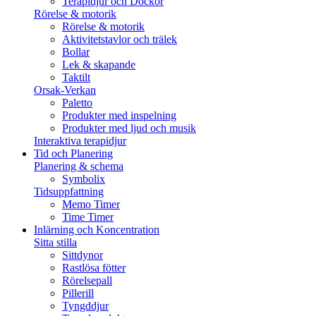
Terapidjur och Dockor
Rörelse & motorik
Rörelse & motorik
Aktivitetstavlor och trälek
Bollar
Lek & skapande
Taktilt
Orsak-Verkan
Paletto
Produkter med inspelning
Produkter med ljud och musik
Interaktiva terapidjur
Tid och Planering
Planering & schema
Symbolix
Tidsuppfattning
Memo Timer
Time Timer
Inlärning och Koncentration
Sitta stilla
Sittdynor
Rastlösa fötter
Rörelsepall
Pillerill
Tyngddjur