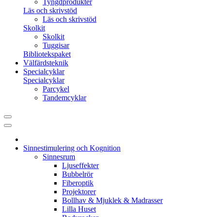
Tyngdprodukter
Läs och skrivstöd
Läs och skrivstöd
Skolkit
Skolkit
Tuggisar
Bibliotekspaket
Välfärdsteknik
Specialcyklar
Specialcyklar
Parcykel
Tandemcyklar
Sinnestimulering och Kognition
Sinnesrum
Ljuseffekter
Bubbelrör
Fiberoptik
Projektorer
Bollhav & Mjuklek & Madrasser
Lilla Huset