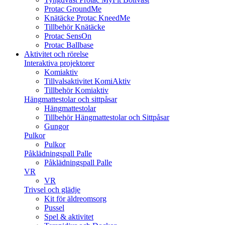
Protac GroundMe
Knätäcke Protac KneedMe
Tillbehör Knätäcke
Protac SensOn
Protac Ballbase
Aktivitet och rörelse
Interaktiva projektorer
Komiaktiv
Tillvalsaktivitet KomiAktiv
Tillbehör Komiaktiv
Hängmattestolar och sittpåsar
Hängmattestolar
Tillbehör Hängmattestolar och Sittpåsar
Gungor
Pulkor
Pulkor
Påklädningspall Palle
Påklädningspall Palle
VR
VR
Trivsel och glädje
Kit för äldreomsorg
Pussel
Spel & aktivitet