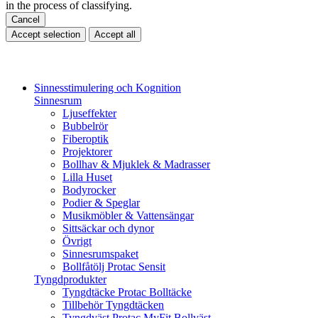
in the process of classifying.
Cancel
Accept selection
Accept all
Sinnesstimulering och Kognition
Sinnesrum
Ljuseffekter
Bubbelrör
Fiberoptik
Projektorer
Bollhav & Mjuklek & Madrasser
Lilla Huset
Bodyrocker
Podier & Speglar
Musikmöbler & Vattensängar
Sittsäckar och dynor
Övrigt
Sinnesrumspaket
Bollfåtölj Protac Sensit
Tyngdprodukter
Tyngdtäcke Protac Bolltäcke
Tillbehör Tyngdtäcken
Tyngdväst Protac MyFit Bollväst