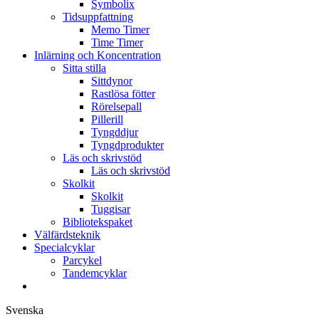
Symbolix
Tidsuppfattning
Memo Timer
Time Timer
Inlärning och Koncentration
Sitta stilla
Sittdynor
Rastlösa fötter
Rörelsepall
Pillerill
Tyngddjur
Tyngdprodukter
Läs och skrivstöd
Läs och skrivstöd
Skolkit
Skolkit
Tuggisar
Bibliotekspaket
Välfärdsteknik
Specialcyklar
Parcykel
Tandemcyklar
Svenska