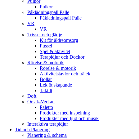
Pulkor
Pulkor
Påklädningspall Palle
Påklädningspall Palle
VR
VR
Trivsel och glädje
Kit för äldreomsorg
Pussel
Spel & aktivitet
Terapidjur och Dockor
Rörelse & motorik
Rörelse & motorik
Aktivitetstavlor och trälek
Bollar
Lek & skapande
Taktilt
Doft
Orsak-Verkan
Paletto
Produkter med inspelning
Produkter med ljud och musik
Interaktiva terapidjur
Tid och Planering
Planering & schema