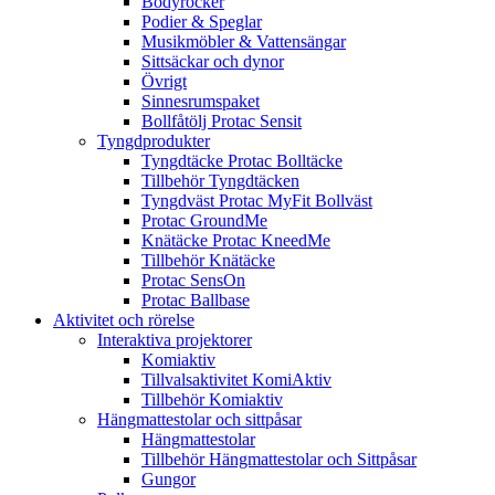
Bodyrocker
Podier & Speglar
Musikmöbler & Vattensängar
Sittsäckar och dynor
Övrigt
Sinnesrumspaket
Bollfåtölj Protac Sensit
Tyngdprodukter
Tyngdtäcke Protac Bolltäcke
Tillbehör Tyngdtäcken
Tyngdväst Protac MyFit Bollväst
Protac GroundMe
Knätäcke Protac KneedMe
Tillbehör Knätäcke
Protac SensOn
Protac Ballbase
Aktivitet och rörelse
Interaktiva projektorer
Komiaktiv
Tillvalsaktivitet KomiAktiv
Tillbehör Komiaktiv
Hängmattestolar och sittpåsar
Hängmattestolar
Tillbehör Hängmattestolar och Sittpåsar
Gungor