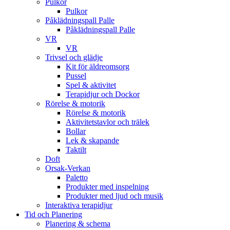
Pulkor
Pulkor
Påklädningspall Palle
Påklädningspall Palle
VR
VR
Trivsel och glädje
Kit för äldreomsorg
Pussel
Spel & aktivitet
Terapidjur och Dockor
Rörelse & motorik
Rörelse & motorik
Aktivitetstavlor och trälek
Bollar
Lek & skapande
Taktilt
Doft
Orsak-Verkan
Paletto
Produkter med inspelning
Produkter med ljud och musik
Interaktiva terapidjur
Tid och Planering
Planering & schema