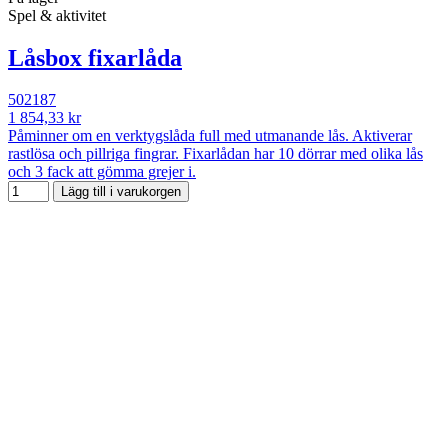
Spel & aktivitet
Låsbox fixarlåda
502187
1 854,33 kr
Påminner om en verktygslåda full med utmanande lås. Aktiverar
rastlösa och pillriga fingrar. Fixarlådan har 10 dörrar med olika lås
och 3 fack att gömma grejer i.
Lägg till i varukorgen