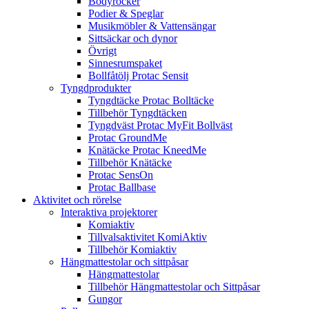
Bodyrocker
Podier & Speglar
Musikmöbler & Vattensängar
Sittsäckar och dynor
Övrigt
Sinnesrumspaket
Bollfåtölj Protac Sensit
Tyngdprodukter
Tyngdtäcke Protac Bolltäcke
Tillbehör Tyngdtäcken
Tyngdväst Protac MyFit Bollväst
Protac GroundMe
Knätäcke Protac KneedMe
Tillbehör Knätäcke
Protac SensOn
Protac Ballbase
Aktivitet och rörelse
Interaktiva projektorer
Komiaktiv
Tillvalsaktivitet KomiAktiv
Tillbehör Komiaktiv
Hängmattestolar och sittpåsar
Hängmattestolar
Tillbehör Hängmattestolar och Sittpåsar
Gungor