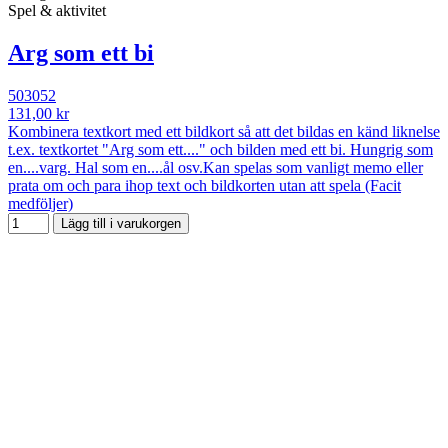
Spel & aktivitet
Arg som ett bi
503052
131,00 kr
Kombinera textkort med ett bildkort så att det bildas en känd liknelse
t.ex. textkortet "Arg som ett...." och bilden med ett bi. Hungrig som
en....varg. Hal som en....ål osv.Kan spelas som vanligt memo eller
prata om och para ihop text och bildkorten utan att spela (Facit
medföljer)
Lägg till i varukorgen