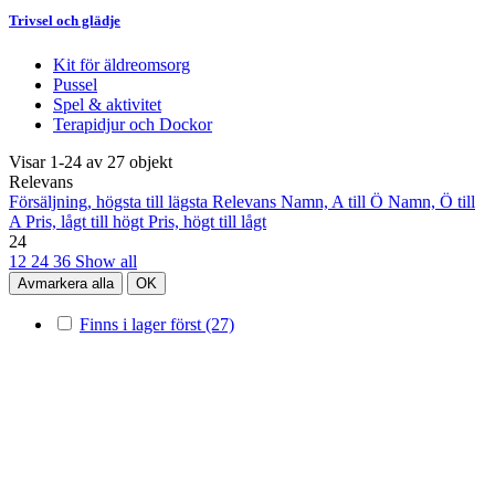
Trivsel och glädje
Kit för äldreomsorg
Pussel
Spel & aktivitet
Terapidjur och Dockor
Visar 1-24 av 27 objekt
Relevans
Försäljning, högsta till lägsta
Relevans
Namn, A till Ö
Namn, Ö till
A
Pris, lågt till högt
Pris, högt till lågt
24
12
24
36
Show all
Avmarkera alla
OK
Finns i lager först
(27)