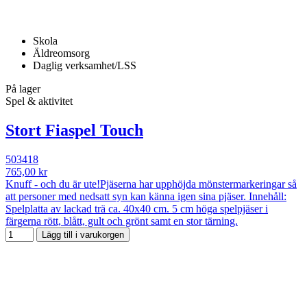
Skola
Äldreomsorg
Daglig verksamhet/LSS
På lager
Spel & aktivitet
Stort Fiaspel Touch
503418
765,00 kr
Knuff - och du är ute!Pjäserna har upphöjda mönstermarkeringar så
att personer med nedsatt syn kan känna igen sina pjäser. Innehåll:
Spelplatta av lackad trä ca. 40x40 cm. 5 cm höga spelpjäser i
färgerna rött, blått, gult och grönt samt en stor tärning.
Lägg till i varukorgen