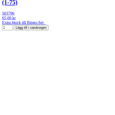
(1-75)
503796
65,00 kr
Extra block till Bingo-Set
Lägg till i varukorgen