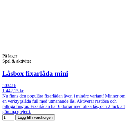
På lager
Spel & aktivitet
Låsbox fixarlåda mini
503416
1 442,15 kr
Nu finns den populära fixarlådan även i mindre variant! Minner om
en verktygslåda full med utmanande lås. Aktiverar rastlösa och
pillriga fingrar. Fixarlådan har 6 dörrar med olika lås, och 2 fack att
gömma grejer i.
Lägg till i varukorgen