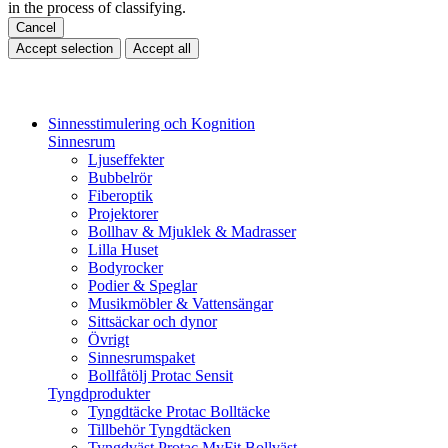
in the process of classifying.
Cancel
Accept selection
Accept all
Sinnesstimulering och Kognition
Sinnesrum
Ljuseffekter
Bubbelrör
Fiberoptik
Projektorer
Bollhav & Mjuklek & Madrasser
Lilla Huset
Bodyrocker
Podier & Speglar
Musikmöbler & Vattensängar
Sittsäckar och dynor
Övrigt
Sinnesrumspaket
Bollfåtölj Protac Sensit
Tyngdprodukter
Tyngdtäcke Protac Bolltäcke
Tillbehör Tyngdtäcken
Tyngdväst Protac MyFit Bollväst