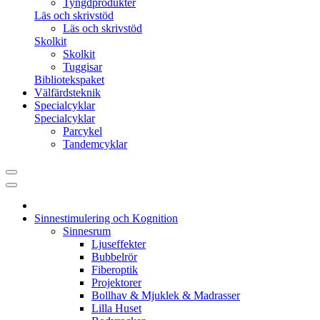
Tyngdprodukter
Läs och skrivstöd
Läs och skrivstöd
Skolkit
Skolkit
Tuggisar
Bibliotekspaket
Välfärdsteknik
Specialcyklar
Specialcyklar
Parcykel
Tandemcyklar
Sinnestimulering och Kognition
Sinnesrum
Ljuseffekter
Bubbelrör
Fiberoptik
Projektorer
Bollhav & Mjuklek & Madrasser
Lilla Huset