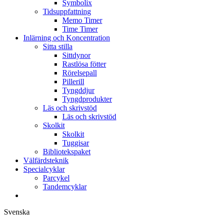
Symbolix
Tidsuppfattning
Memo Timer
Time Timer
Inlärning och Koncentration
Sitta stilla
Sittdynor
Rastlösa fötter
Rörelsepall
Pillerill
Tyngddjur
Tyngdprodukter
Läs och skrivstöd
Läs och skrivstöd
Skolkit
Skolkit
Tuggisar
Bibliotekspaket
Välfärdsteknik
Specialcyklar
Parcykel
Tandemcyklar
Svenska