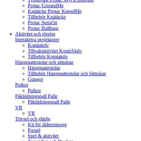
Protac GroundMe
Knätäcke Protac KneedMe
Tillbehör Knätäcke
Protac SensOn
Protac Ballbase
Aktivitet och rörelse
Interaktiva projektorer
Komiaktiv
Tillvalsaktivitet KomiAktiv
Tillbehör Komiaktiv
Hängmattestolar och sittpåsar
Hängmattestolar
Tillbehör Hängmattestolar och Sittpåsar
Gungor
Pulkor
Pulkor
Påklädningspall Palle
Påklädningspall Palle
VR
VR
Trivsel och glädje
Kit för äldreomsorg
Pussel
Spel & aktivitet