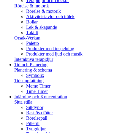
Terapidjur och Dockor
Rörelse & motorik
Rörelse & motorik
Aktivitetstavlor och trälek
Bollar
Lek & skapande
Taktilt
Orsak-Verkan
Paletto
Produkter med inspelning
Produkter med ljud och musik
Interaktiva terapidjur
Tid och Planering
Planering & schema
Symbolix
Tidsuppfattning
Memo Timer
Time Timer
Inlärning och Koncentration
Sitta stilla
Sittdynor
Rastlösa fötter
Rörelsepall
Pillerill
Tyngddjur