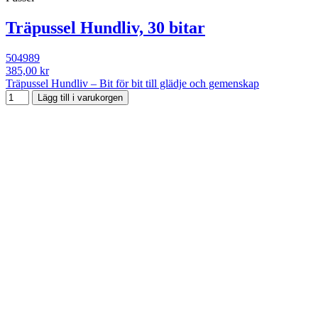
Träpussel Hundliv, 30 bitar
504989
385,00 kr
Träpussel Hundliv – Bit för bit till glädje och gemenskap
Lägg till i varukorgen