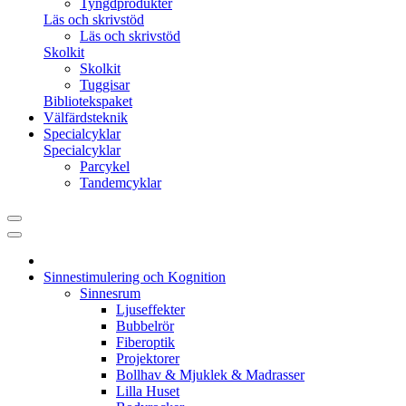
Tyngdprodukter
Läs och skrivstöd
Läs och skrivstöd
Skolkit
Skolkit
Tuggisar
Bibliotekspaket
Välfärdsteknik
Specialcyklar
Specialcyklar
Parcykel
Tandemcyklar
Sinnestimulering och Kognition
Sinnesrum
Ljuseffekter
Bubbelrör
Fiberoptik
Projektorer
Bollhav & Mjuklek & Madrasser
Lilla Huset