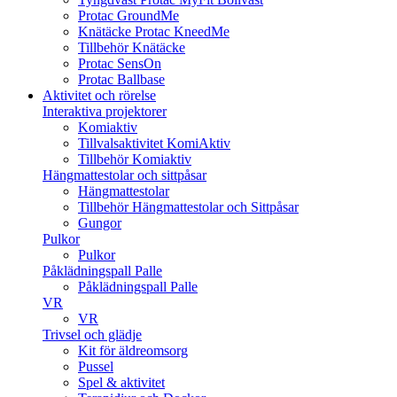
Protac GroundMe
Knätäcke Protac KneedMe
Tillbehör Knätäcke
Protac SensOn
Protac Ballbase
Aktivitet och rörelse
Interaktiva projektorer
Komiaktiv
Tillvalsaktivitet KomiAktiv
Tillbehör Komiaktiv
Hängmattestolar och sittpåsar
Hängmattestolar
Tillbehör Hängmattestolar och Sittpåsar
Gungor
Pulkor
Pulkor
Påklädningspall Palle
Påklädningspall Palle
VR
VR
Trivsel och glädje
Kit för äldreomsorg
Pussel
Spel & aktivitet