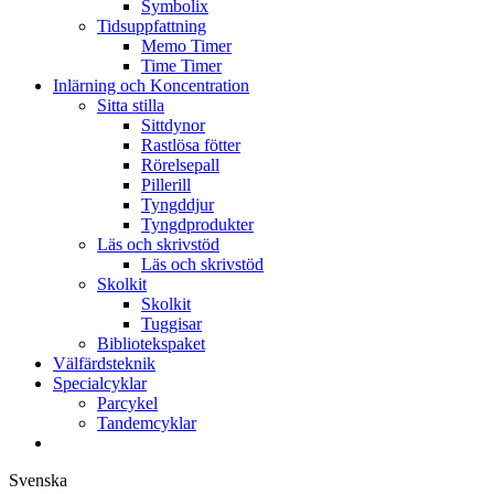
Symbolix
Tidsuppfattning
Memo Timer
Time Timer
Inlärning och Koncentration
Sitta stilla
Sittdynor
Rastlösa fötter
Rörelsepall
Pillerill
Tyngddjur
Tyngdprodukter
Läs och skrivstöd
Läs och skrivstöd
Skolkit
Skolkit
Tuggisar
Bibliotekspaket
Välfärdsteknik
Specialcyklar
Parcykel
Tandemcyklar
Svenska