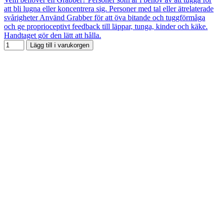
att bli lugna eller koncentrera sig. Personer med tal eller ätrelaterade
svårigheter Använd Grabber för att öva bitande och tuggförmåga
och ge proprioceptivt feedback till läppar, tunga, kinder och käke.
Handtaget gör den lätt att hålla.
Lägg till i varukorgen