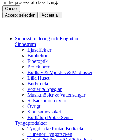
in the process of classifying.
Cancel
Accept selection
Accept all
Sinnesstimulering och Kognition
Sinnesrum
Ljuseffekter
Bubbelrör
Fiberoptik
Projektorer
Bollhav & Mjuklek & Madrasser
Lilla Huset
Bodyrocker
Podier & Speglar
Musikmöbler & Vattensängar
Sittsäckar och dynor
Övrigt
Sinnesrumspaket
Bollfåtölj Protac Sensit
Tyngdprodukter
Tyngdtäcke Protac Bolltäcke
Tillbehör Tyngdtäcken
Tyngdväst Protac MyFit Bollväst