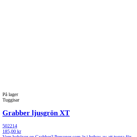
På lager
Tuggisar
Grabber ljusgrön XT
502214
185,00 kr
Vem behöver en Grabber? Personer som är i behov av att tugga för