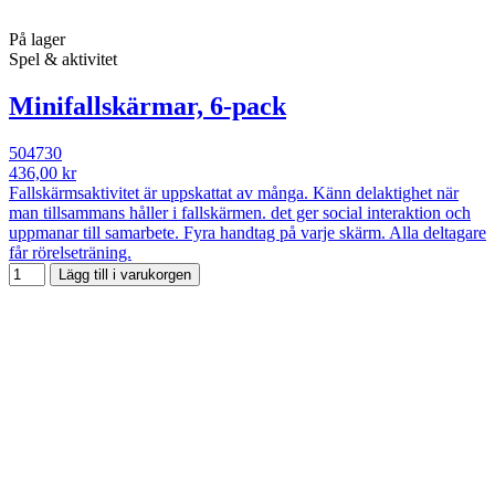
På lager
Spel & aktivitet
Minifallskärmar, 6-pack
504730
436,00 kr
Fallskärmsaktivitet är uppskattat av många. Känn delaktighet när
man tillsammans håller i fallskärmen. det ger social interaktion och
uppmanar till samarbete. Fyra handtag på varje skärm. Alla deltagare
får rörelseträning.
Lägg till i varukorgen