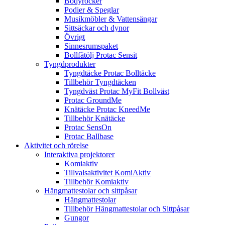
Bodyrocker
Podier & Speglar
Musikmöbler & Vattensängar
Sittsäckar och dynor
Övrigt
Sinnesrumspaket
Bollfåtölj Protac Sensit
Tyngdprodukter
Tyngdtäcke Protac Bolltäcke
Tillbehör Tyngdtäcken
Tyngdväst Protac MyFit Bollväst
Protac GroundMe
Knätäcke Protac KneedMe
Tillbehör Knätäcke
Protac SensOn
Protac Ballbase
Aktivitet och rörelse
Interaktiva projektorer
Komiaktiv
Tillvalsaktivitet KomiAktiv
Tillbehör Komiaktiv
Hängmattestolar och sittpåsar
Hängmattestolar
Tillbehör Hängmattestolar och Sittpåsar
Gungor