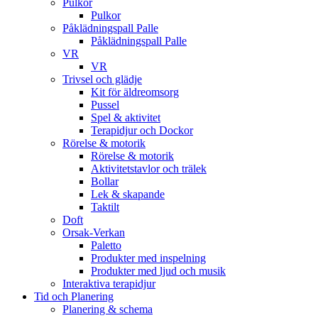
Pulkor
Pulkor
Påklädningspall Palle
Påklädningspall Palle
VR
VR
Trivsel och glädje
Kit för äldreomsorg
Pussel
Spel & aktivitet
Terapidjur och Dockor
Rörelse & motorik
Rörelse & motorik
Aktivitetstavlor och trälek
Bollar
Lek & skapande
Taktilt
Doft
Orsak-Verkan
Paletto
Produkter med inspelning
Produkter med ljud och musik
Interaktiva terapidjur
Tid och Planering
Planering & schema