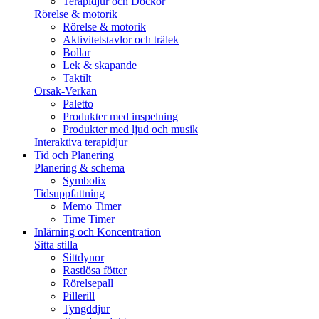
Terapidjur och Dockor
Rörelse & motorik
Rörelse & motorik
Aktivitetstavlor och trälek
Bollar
Lek & skapande
Taktilt
Orsak-Verkan
Paletto
Produkter med inspelning
Produkter med ljud och musik
Interaktiva terapidjur
Tid och Planering
Planering & schema
Symbolix
Tidsuppfattning
Memo Timer
Time Timer
Inlärning och Koncentration
Sitta stilla
Sittdynor
Rastlösa fötter
Rörelsepall
Pillerill
Tyngddjur