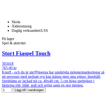
Skola
Äldreomsorg
Daglig verksamhet/LSS
På lager
Spel & aktivitet
Stort Fiaspel Touch
503418
765,00 kr
Knuff - och du är ute!Pjäserna har upphöjda mönstermarkeringar så
att personer med nedsatt syn kan känna igen sina pjäser. Innehåll:
Spelplatta av lackad trä ca. 40x40 cm. 5 cm höga spelpjäser i
färgerna rött, blått, gult och grönt samt en stor tärning.
Lägg till i varukorgen