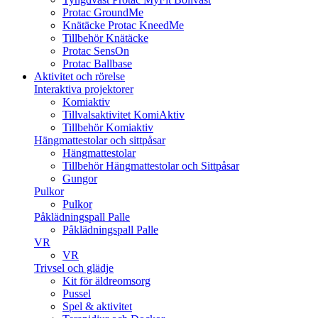
Protac GroundMe
Knätäcke Protac KneedMe
Tillbehör Knätäcke
Protac SensOn
Protac Ballbase
Aktivitet och rörelse
Interaktiva projektorer
Komiaktiv
Tillvalsaktivitet KomiAktiv
Tillbehör Komiaktiv
Hängmattestolar och sittpåsar
Hängmattestolar
Tillbehör Hängmattestolar och Sittpåsar
Gungor
Pulkor
Pulkor
Påklädningspall Palle
Påklädningspall Palle
VR
VR
Trivsel och glädje
Kit för äldreomsorg
Pussel
Spel & aktivitet