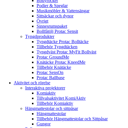
Bodyrocker
Podier & Speglar
Musikmöbler & Vattensängar
Sittsäckar och dynor
Övrigt
Sinnesrumspaket
Bollfåtölj Protac Sensit
Tyngdprodukter
Tyngdtäcke Protac Bolltäcke
Tillbehör Tyngdtäcken
Tyngdväst Protac MyFit Bollväst
Protac GroundMe
Knätäcke Protac KneedMe
Tillbehör Knätäcke
Protac SensOn
Protac Ballbase
Aktivitet och rörelse
Interaktiva projektorer
Komiaktiv
Tillvalsaktivitet KomiAktiv
Tillbehör Komiaktiv
Hängmattestolar och sittpåsar
Hängmattestolar
Tillbehör Hängmattestolar och Sittpåsar
Gungor