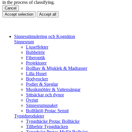
in the process of classifying.
Cancel
Accept selection
Accept all
Sinnesstimulering och Kognition
Sinnesrum
Ljuseffekter
Bubbelrör
Fiberoptik
Projektorer
Bollhav & Mjuklek & Madrasser
Lilla Huset
Bodyrocker
Podier & Speglar
Musikmöbler & Vattensängar
Sittsäckar och dynor
Övrigt
Sinnesrumspaket
Bollfåtölj Protac Sensit
Tyngdprodukter
Tyngdtäcke Protac Bolltäcke
Tillbehör Tyngdtäcken
Tyngdväst Protac MyFit Bollväst