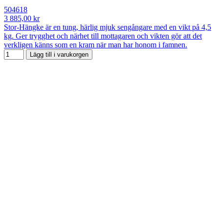
504618
3 885,00 kr
Stor-Hängke är en tung, härlig mjuk sengångare med en vikt på 4,5
kg. Ger trygghet och närhet till mottagaren och vikten gör att det
verkligen känns som en kram när man har honom i famnen.
Lägg till i varukorgen