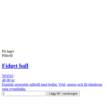
På lager
Pillerill
Fidget ball
505010
48,00 kr
Elastisk sensorisk pillerill med bollar. Vrid, snurra och låt händerna
vara sysselsatta.
Lägg till i varukorgen