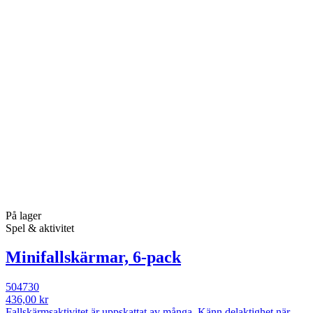
På lager
Spel & aktivitet
Minifallskärmar, 6-pack
504730
436,00 kr
Fallskärmsaktivitet är uppskattat av många. Känn delaktighet när