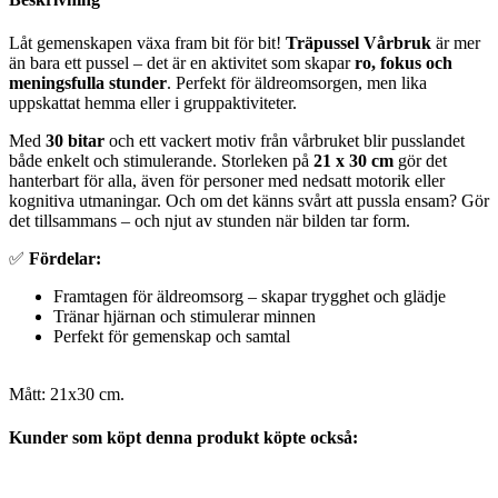
Låt gemenskapen växa fram bit för bit!
Träpussel Vårbruk
är mer
än bara ett pussel – det är en aktivitet som skapar
ro, fokus och
meningsfulla stunder
. Perfekt för äldreomsorgen, men lika
uppskattat hemma eller i gruppaktiviteter.
Med
30 bitar
och ett vackert motiv från vårbruket blir pusslandet
både enkelt och stimulerande. Storleken på
21 x 30 cm
gör det
hanterbart för alla, även för personer med nedsatt motorik eller
kognitiva utmaningar. Och om det känns svårt att pussla ensam? Gör
det tillsammans – och njut av stunden när bilden tar form.
✅
Fördelar:
Framtagen för äldreomsorg – skapar trygghet och glädje
Tränar hjärnan och stimulerar minnen
Perfekt för gemenskap och samtal
Mått: 21x30 cm.
Kunder som köpt denna produkt köpte också: