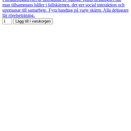
man tillsammans håller i fallskärmen. det ger social interaktion och
uppmanar till samarbete. Fyra handtag på varje skärm. Alla deltagare
får rörelseträning.
Lägg till i varukorgen