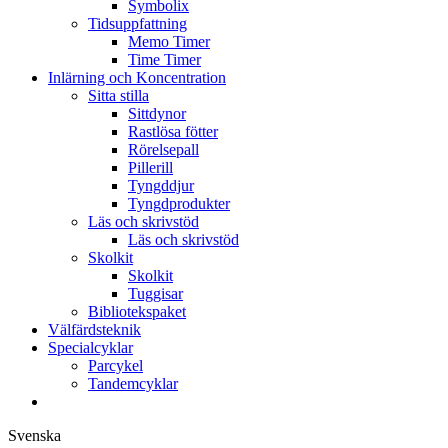
Symbolix
Tidsuppfattning
Memo Timer
Time Timer
Inlärning och Koncentration
Sitta stilla
Sittdynor
Rastlösa fötter
Rörelsepall
Pillerill
Tyngddjur
Tyngdprodukter
Läs och skrivstöd
Läs och skrivstöd
Skolkit
Skolkit
Tuggisar
Bibliotekspaket
Välfärdsteknik
Specialcyklar
Parcykel
Tandemcyklar
Svenska