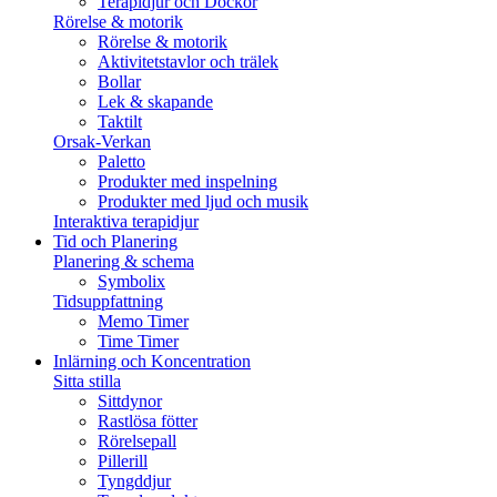
Terapidjur och Dockor
Rörelse & motorik
Rörelse & motorik
Aktivitetstavlor och trälek
Bollar
Lek & skapande
Taktilt
Orsak-Verkan
Paletto
Produkter med inspelning
Produkter med ljud och musik
Interaktiva terapidjur
Tid och Planering
Planering & schema
Symbolix
Tidsuppfattning
Memo Timer
Time Timer
Inlärning och Koncentration
Sitta stilla
Sittdynor
Rastlösa fötter
Rörelsepall
Pillerill
Tyngddjur