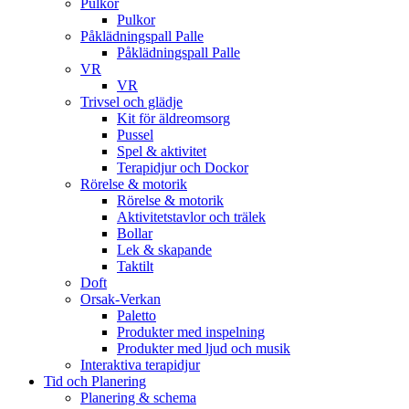
Pulkor
Pulkor
Påklädningspall Palle
Påklädningspall Palle
VR
VR
Trivsel och glädje
Kit för äldreomsorg
Pussel
Spel & aktivitet
Terapidjur och Dockor
Rörelse & motorik
Rörelse & motorik
Aktivitetstavlor och trälek
Bollar
Lek & skapande
Taktilt
Doft
Orsak-Verkan
Paletto
Produkter med inspelning
Produkter med ljud och musik
Interaktiva terapidjur
Tid och Planering
Planering & schema