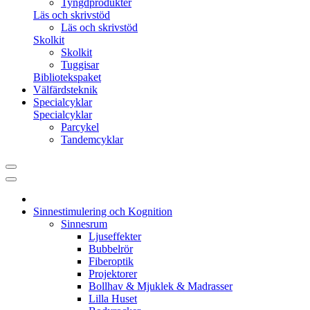
Tyngdprodukter
Läs och skrivstöd
Läs och skrivstöd
Skolkit
Skolkit
Tuggisar
Bibliotekspaket
Välfärdsteknik
Specialcyklar
Specialcyklar
Parcykel
Tandemcyklar
Sinnestimulering och Kognition
Sinnesrum
Ljuseffekter
Bubbelrör
Fiberoptik
Projektorer
Bollhav & Mjuklek & Madrasser
Lilla Huset