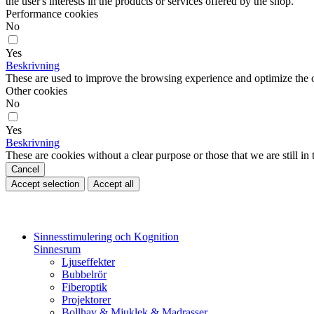
the user's interests in the products or services offered by the shop.
Performance cookies
No
Yes
Beskrivning
These are used to improve the browsing experience and optimize the o
Other cookies
No
Yes
Beskrivning
These are cookies without a clear purpose or those that we are still in 
Cancel
Accept selection
Accept all
Sinnesstimulering och Kognition
Sinnesrum
Ljuseffekter
Bubbelrör
Fiberoptik
Projektorer
Bollhav & Mjuklek & Madrasser