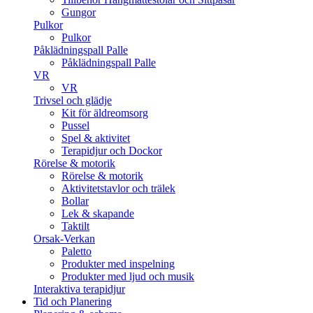
Gungor
Pulkor
Pulkor
Påklädningspall Palle
Påklädningspall Palle
VR
VR
Trivsel och glädje
Kit för äldreomsorg
Pussel
Spel & aktivitet
Terapidjur och Dockor
Rörelse & motorik
Rörelse & motorik
Aktivitetstavlor och trälek
Bollar
Lek & skapande
Taktilt
Orsak-Verkan
Paletto
Produkter med inspelning
Produkter med ljud och musik
Interaktiva terapidjur
Tid och Planering