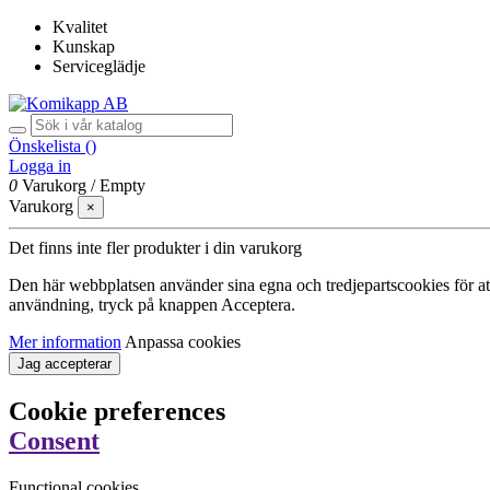
Kvalitet
Kunskap
Serviceglädje
Önskelista (
)
Logga in
0
Varukorg
/
Empty
Varukorg
×
Det finns inte fler produkter i din varukorg
Den här webbplatsen använder sina egna och tredjepartscookies för att f
användning, tryck på knappen Acceptera.
Mer information
Anpassa cookies
Jag accepterar
Cookie preferences
Consent
Functional cookies