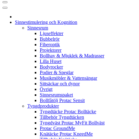
Sinnestimulering och Kognition
Sinnesrum
Ljuseffekter
Bubbelrör
Fiberoptik
Projektorer
Bollhav & Mjuklek & Madrasser
Lilla Huset
Bodyrocker
Podier & Speglar
Musikmöbler & Vattensängar
Sittsäckar och dynor
Övrigt
Sinnesrumspaket
Bollfåtölj Protac Sensit
Tyngdprodukter
Tyngdtäcke Protac Bolltäcke
Tillbehör Tyngdtäcken
Tyngdväst Protac MyFit Bollväst
Protac GroundMe
Knätäcke Protac KneedMe