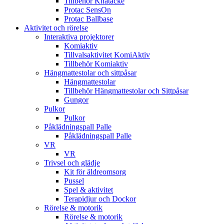
Tillbehör Knätäcke
Protac SensOn
Protac Ballbase
Aktivitet och rörelse
Interaktiva projektorer
Komiaktiv
Tillvalsaktivitet KomiAktiv
Tillbehör Komiaktiv
Hängmattestolar och sittpåsar
Hängmattestolar
Tillbehör Hängmattestolar och Sittpåsar
Gungor
Pulkor
Pulkor
Påklädningspall Palle
Påklädningspall Palle
VR
VR
Trivsel och glädje
Kit för äldreomsorg
Pussel
Spel & aktivitet
Terapidjur och Dockor
Rörelse & motorik
Rörelse & motorik