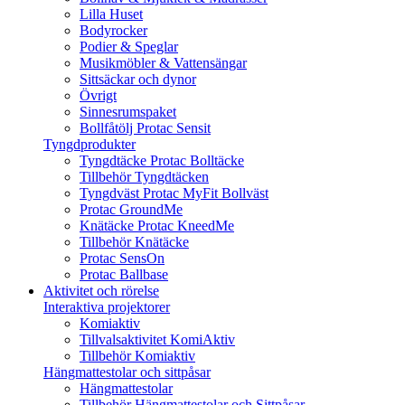
Lilla Huset
Bodyrocker
Podier & Speglar
Musikmöbler & Vattensängar
Sittsäckar och dynor
Övrigt
Sinnesrumspaket
Bollfåtölj Protac Sensit
Tyngdprodukter
Tyngdtäcke Protac Bolltäcke
Tillbehör Tyngdtäcken
Tyngdväst Protac MyFit Bollväst
Protac GroundMe
Knätäcke Protac KneedMe
Tillbehör Knätäcke
Protac SensOn
Protac Ballbase
Aktivitet och rörelse
Interaktiva projektorer
Komiaktiv
Tillvalsaktivitet KomiAktiv
Tillbehör Komiaktiv
Hängmattestolar och sittpåsar
Hängmattestolar
Tillbehör Hängmattestolar och Sittpåsar