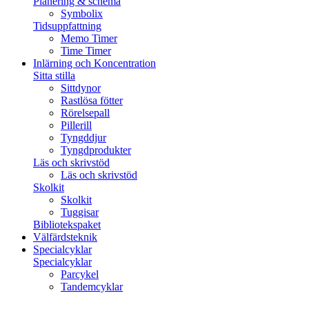
Planering & schema
Symbolix
Tidsuppfattning
Memo Timer
Time Timer
Inlärning och Koncentration
Sitta stilla
Sittdynor
Rastlösa fötter
Rörelsepall
Pillerill
Tyngddjur
Tyngdprodukter
Läs och skrivstöd
Läs och skrivstöd
Skolkit
Skolkit
Tuggisar
Bibliotekspaket
Välfärdsteknik
Specialcyklar
Specialcyklar
Parcykel
Tandemcyklar