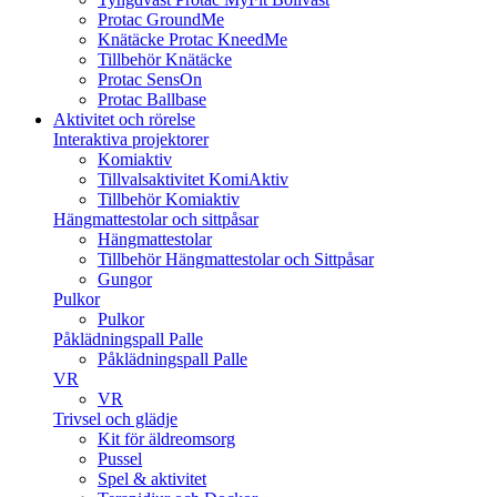
Protac GroundMe
Knätäcke Protac KneedMe
Tillbehör Knätäcke
Protac SensOn
Protac Ballbase
Aktivitet och rörelse
Interaktiva projektorer
Komiaktiv
Tillvalsaktivitet KomiAktiv
Tillbehör Komiaktiv
Hängmattestolar och sittpåsar
Hängmattestolar
Tillbehör Hängmattestolar och Sittpåsar
Gungor
Pulkor
Pulkor
Påklädningspall Palle
Påklädningspall Palle
VR
VR
Trivsel och glädje
Kit för äldreomsorg
Pussel
Spel & aktivitet