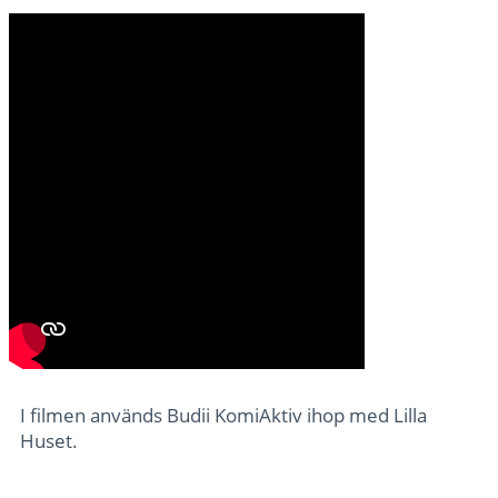
I filmen används Budii KomiAktiv ihop med Lilla
Huset.