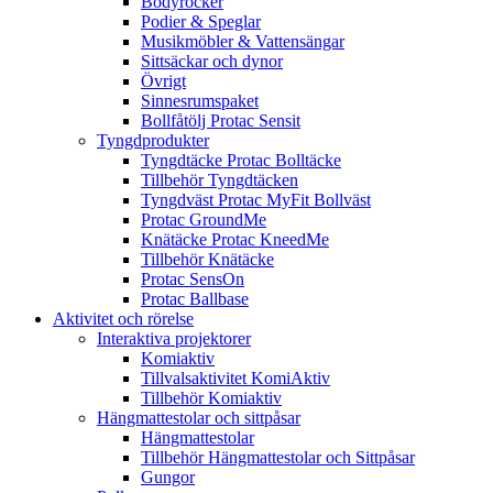
Bodyrocker
Podier & Speglar
Musikmöbler & Vattensängar
Sittsäckar och dynor
Övrigt
Sinnesrumspaket
Bollfåtölj Protac Sensit
Tyngdprodukter
Tyngdtäcke Protac Bolltäcke
Tillbehör Tyngdtäcken
Tyngdväst Protac MyFit Bollväst
Protac GroundMe
Knätäcke Protac KneedMe
Tillbehör Knätäcke
Protac SensOn
Protac Ballbase
Aktivitet och rörelse
Interaktiva projektorer
Komiaktiv
Tillvalsaktivitet KomiAktiv
Tillbehör Komiaktiv
Hängmattestolar och sittpåsar
Hängmattestolar
Tillbehör Hängmattestolar och Sittpåsar
Gungor