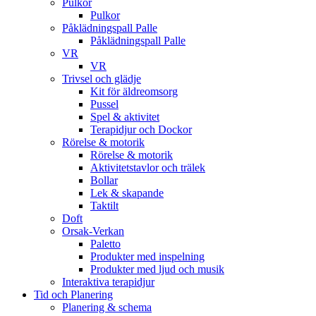
Pulkor
Pulkor
Påklädningspall Palle
Påklädningspall Palle
VR
VR
Trivsel och glädje
Kit för äldreomsorg
Pussel
Spel & aktivitet
Terapidjur och Dockor
Rörelse & motorik
Rörelse & motorik
Aktivitetstavlor och trälek
Bollar
Lek & skapande
Taktilt
Doft
Orsak-Verkan
Paletto
Produkter med inspelning
Produkter med ljud och musik
Interaktiva terapidjur
Tid och Planering
Planering & schema