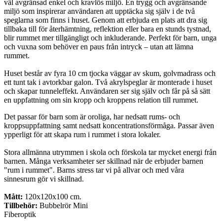
väl avgränsad enkel och kravlös miljö. En trygg och avgränsande
miljö som inspirerar användaren att upptäcka sig själv i de två
speglarna som finns i huset. Genom att erbjuda en plats att dra sig
tillbaka till för återhämtning, reflektion eller bara en stunds tystnad,
blir rummet mer tillgängligt och inkluderande. Perfekt för barn, unga
och vuxna som behöver en paus från intryck – utan att lämna
rummet.
Huset består av fyra 10 cm tjocka väggar av skum, golvmadrass och
ett tunt tak i avtorkbar galon. Två akrylspeglar är monterade i huset
och skapar tunneleffekt. Användaren ser sig själv och får på så sätt
en uppfattning om sin kropp och kroppens relation till rummet.
Det passar för barn som är oroliga, har nedsatt rums- och
kroppsuppfattning samt nedsatt koncentrationsförmåga. Passar även
ypperligt för att skapa rum i rummet i stora lokaler.
Stora allmänna utrymmen i skola och förskola tar mycket energi från
barnen. Många verksamheter ser skillnad när de erbjuder barnen
"rum i rummet". Barns stress tar vi på allvar och med våra
sinnesrum gör vi skillnad.
Mått:
120x120x100 cm.
Tillbehör:
Bubbelrör Mini
Fiberoptik