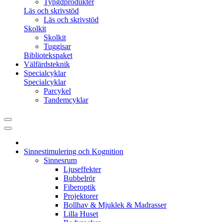
Tyngdprodukter
Läs och skrivstöd
Läs och skrivstöd
Skolkit
Skolkit
Tuggisar
Bibliotekspaket
Välfärdsteknik
Specialcyklar
Specialcyklar
Parcykel
Tandemcyklar
Sinnestimulering och Kognition
Sinnesrum
Ljuseffekter
Bubbelrör
Fiberoptik
Projektorer
Bollhav & Mjuklek & Madrasser
Lilla Huset