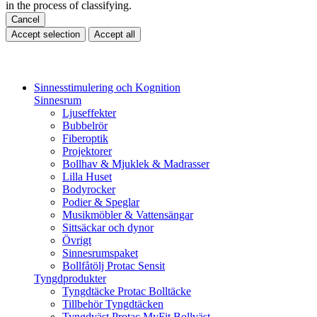
in the process of classifying.
Cancel
Accept selection
Accept all
Sinnesstimulering och Kognition
Sinnesrum
Ljuseffekter
Bubbelrör
Fiberoptik
Projektorer
Bollhav & Mjuklek & Madrasser
Lilla Huset
Bodyrocker
Podier & Speglar
Musikmöbler & Vattensängar
Sittsäckar och dynor
Övrigt
Sinnesrumspaket
Bollfåtölj Protac Sensit
Tyngdprodukter
Tyngdtäcke Protac Bolltäcke
Tillbehör Tyngdtäcken
Tyngdväst Protac MyFit Bollväst