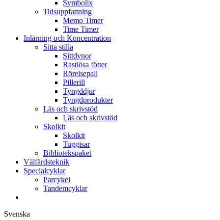
Symbolix
Tidsuppfattning
Memo Timer
Time Timer
Inlärning och Koncentration
Sitta stilla
Sittdynor
Rastlösa fötter
Rörelsepall
Pillerill
Tyngddjur
Tyngdprodukter
Läs och skrivstöd
Läs och skrivstöd
Skolkit
Skolkit
Tuggisar
Bibliotekspaket
Välfärdsteknik
Specialcyklar
Parcykel
Tandemcyklar
Svenska