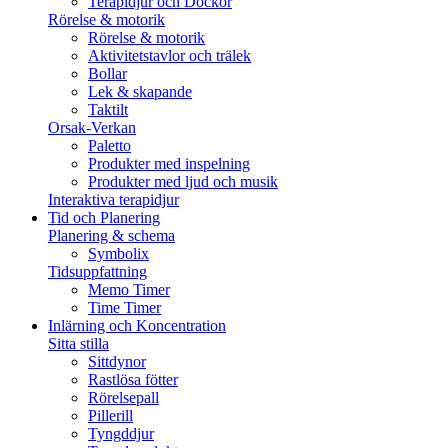
Terapidjur och Dockor
Rörelse & motorik
Rörelse & motorik
Aktivitetstavlor och trälek
Bollar
Lek & skapande
Taktilt
Orsak-Verkan
Paletto
Produkter med inspelning
Produkter med ljud och musik
Interaktiva terapidjur
Tid och Planering
Planering & schema
Symbolix
Tidsuppfattning
Memo Timer
Time Timer
Inlärning och Koncentration
Sitta stilla
Sittdynor
Rastlösa fötter
Rörelsepall
Pillerill
Tyngddjur