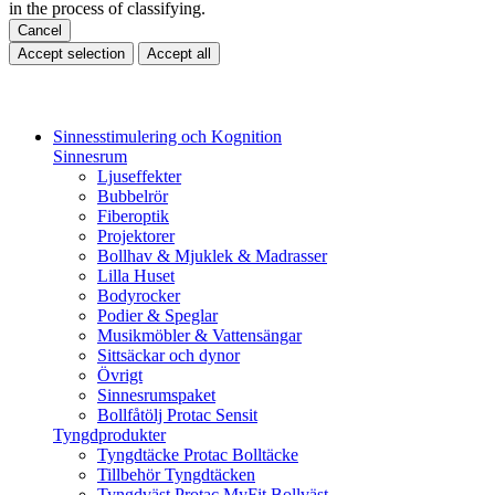
in the process of classifying.
Cancel
Accept selection
Accept all
Sinnesstimulering och Kognition
Sinnesrum
Ljuseffekter
Bubbelrör
Fiberoptik
Projektorer
Bollhav & Mjuklek & Madrasser
Lilla Huset
Bodyrocker
Podier & Speglar
Musikmöbler & Vattensängar
Sittsäckar och dynor
Övrigt
Sinnesrumspaket
Bollfåtölj Protac Sensit
Tyngdprodukter
Tyngdtäcke Protac Bolltäcke
Tillbehör Tyngdtäcken
Tyngdväst Protac MyFit Bollväst