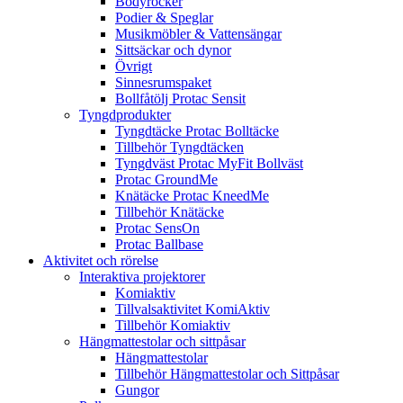
Bodyrocker
Podier & Speglar
Musikmöbler & Vattensängar
Sittsäckar och dynor
Övrigt
Sinnesrumspaket
Bollfåtölj Protac Sensit
Tyngdprodukter
Tyngdtäcke Protac Bolltäcke
Tillbehör Tyngdtäcken
Tyngdväst Protac MyFit Bollväst
Protac GroundMe
Knätäcke Protac KneedMe
Tillbehör Knätäcke
Protac SensOn
Protac Ballbase
Aktivitet och rörelse
Interaktiva projektorer
Komiaktiv
Tillvalsaktivitet KomiAktiv
Tillbehör Komiaktiv
Hängmattestolar och sittpåsar
Hängmattestolar
Tillbehör Hängmattestolar och Sittpåsar
Gungor