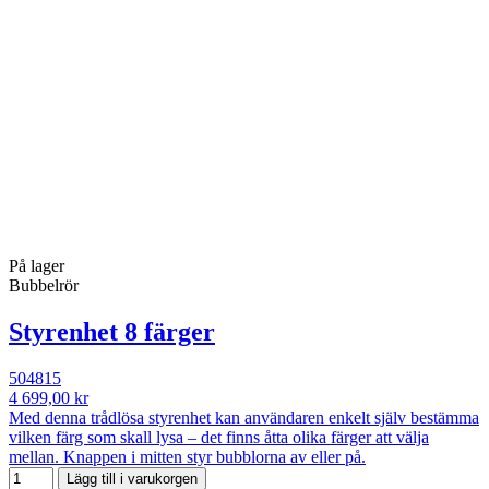
På lager
Bubbelrör
Styrenhet 8 färger
504815
4 699,00 kr
Med denna trådlösa styrenhet kan användaren enkelt själv bestämma
vilken färg som skall lysa – det finns åtta olika färger att välja
mellan. Knappen i mitten styr bubblorna av eller på.
Lägg till i varukorgen