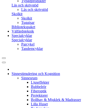
Tyngdprodukter
Läs och skrivstöd
Läs och skrivstöd
Skolkit
Skolkit
Tuggisar
Bibliotekspaket
Välfärdsteknik
Specialcyklar
Specialcyklar
Parcykel
Tandemcyklar
Sinnestimulering och Kognition
Sinnesrum
Ljuseffekter
Bubbelrör
Fiberoptik
Projektorer
Bollhav & Mjuklek & Madrasser
Lilla Huset