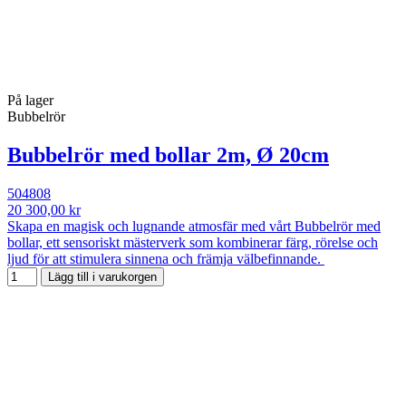
På lager
Bubbelrör
Bubbelrör med bollar 2m, Ø 20cm
504808
20 300,00 kr
Skapa en magisk och lugnande atmosfär med vårt Bubbelrör med
bollar, ett sensoriskt mästerverk som kombinerar färg, rörelse och
ljud för att stimulera sinnena och främja välbefinnande.
Lägg till i varukorgen