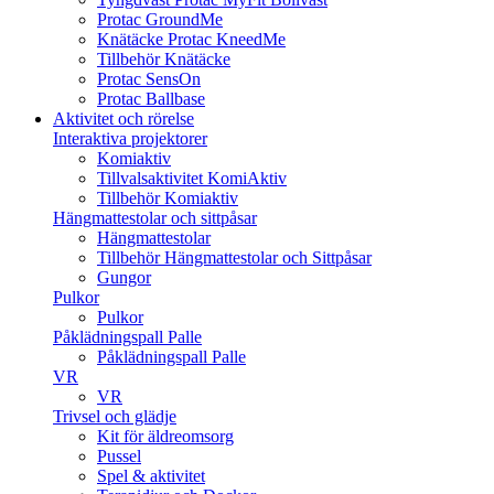
Protac GroundMe
Knätäcke Protac KneedMe
Tillbehör Knätäcke
Protac SensOn
Protac Ballbase
Aktivitet och rörelse
Interaktiva projektorer
Komiaktiv
Tillvalsaktivitet KomiAktiv
Tillbehör Komiaktiv
Hängmattestolar och sittpåsar
Hängmattestolar
Tillbehör Hängmattestolar och Sittpåsar
Gungor
Pulkor
Pulkor
Påklädningspall Palle
Påklädningspall Palle
VR
VR
Trivsel och glädje
Kit för äldreomsorg
Pussel
Spel & aktivitet