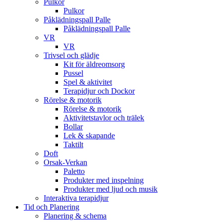
Pulkor
Pulkor
Påklädningspall Palle
Påklädningspall Palle
VR
VR
Trivsel och glädje
Kit för äldreomsorg
Pussel
Spel & aktivitet
Terapidjur och Dockor
Rörelse & motorik
Rörelse & motorik
Aktivitetstavlor och trälek
Bollar
Lek & skapande
Taktilt
Doft
Orsak-Verkan
Paletto
Produkter med inspelning
Produkter med ljud och musik
Interaktiva terapidjur
Tid och Planering
Planering & schema