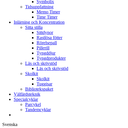
Symbolix
Tidsuppfattning
Memo Timer
Time Timer
Inlärning och Koncentration
Sitta stilla
Sittdynor
Rastlösa fötter
Rörelsepall
Pillerill
Tyngddjur
Tyngdprodukter
Läs och skrivstöd
Läs och skrivstöd
Skolkit
Skolkit
Tuggisar
Bibliotekspaket
Välfärdsteknik
Specialcyklar
Parcykel
Tandemcyklar
Svenska