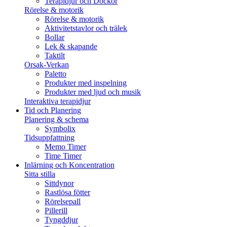
Terapidjur och Dockor
Rörelse & motorik
Rörelse & motorik
Aktivitetstavlor och trälek
Bollar
Lek & skapande
Taktilt
Orsak-Verkan
Paletto
Produkter med inspelning
Produkter med ljud och musik
Interaktiva terapidjur
Tid och Planering
Planering & schema
Symbolix
Tidsuppfattning
Memo Timer
Time Timer
Inlärning och Koncentration
Sitta stilla
Sittdynor
Rastlösa fötter
Rörelsepall
Pillerill
Tyngddjur