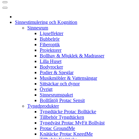
Sinnestimulering och Kognition
Sinnesrum
Ljuseffekter
Bubbelrör
Fiberoptik
Projektorer
Bollhav & Mjuklek & Madrasser
Lilla Huset
Bodyrocker
Podier & Speglar
Musikmöbler & Vattensängar
Sittsäckar och dynor
Övrigt
Sinnesrumspaket
Bollfåtölj Protac Sensit
Tyngdprodukter
Tyngdtäcke Protac Bolltäcke
Tillbehör Tyngdtäcken
Tyngdväst Protac MyFit Bollväst
Protac GroundMe
Knätäcke Protac KneedMe