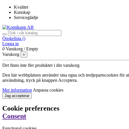
Kvalitet
Kunskap
Serviceglädje
Önskelista (
)
Logga in
0
Varukorg
/
Empty
Varukorg
×
Det finns inte fler produkter i din varukorg
Den här webbplatsen använder sina egna och tredjepartscookies för att f
användning, tryck på knappen Acceptera.
Mer information
Anpassa cookies
Jag accepterar
Cookie preferences
Consent
Functional cookies