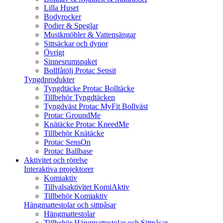
Lilla Huset
Bodyrocker
Podier & Speglar
Musikmöbler & Vattensängar
Sittsäckar och dynor
Övrigt
Sinnesrumspaket
Bollfåtölj Protac Sensit
Tyngdprodukter
Tyngdtäcke Protac Bolltäcke
Tillbehör Tyngdtäcken
Tyngdväst Protac MyFit Bollväst
Protac GroundMe
Knätäcke Protac KneedMe
Tillbehör Knätäcke
Protac SensOn
Protac Ballbase
Aktivitet och rörelse
Interaktiva projektorer
Komiaktiv
Tillvalsaktivitet KomiAktiv
Tillbehör Komiaktiv
Hängmattestolar och sittpåsar
Hängmattestolar
Tillbehör Hängmattestolar och Sittpåsar