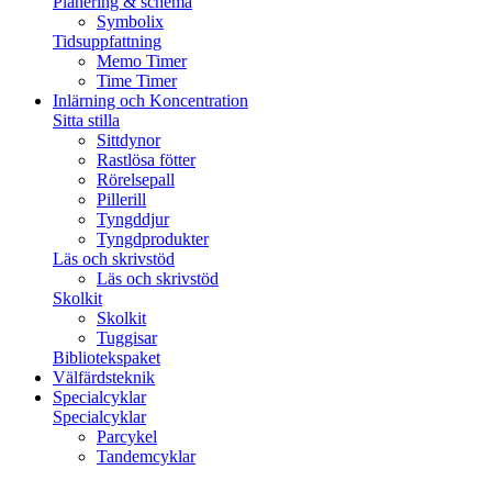
Planering & schema
Symbolix
Tidsuppfattning
Memo Timer
Time Timer
Inlärning och Koncentration
Sitta stilla
Sittdynor
Rastlösa fötter
Rörelsepall
Pillerill
Tyngddjur
Tyngdprodukter
Läs och skrivstöd
Läs och skrivstöd
Skolkit
Skolkit
Tuggisar
Bibliotekspaket
Välfärdsteknik
Specialcyklar
Specialcyklar
Parcykel
Tandemcyklar