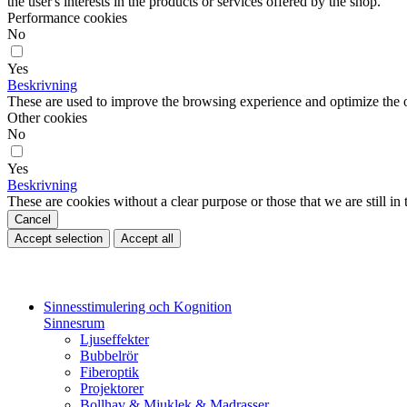
the user's interests in the products or services offered by the shop.
Performance cookies
No
Yes
Beskrivning
These are used to improve the browsing experience and optimize the o
Other cookies
No
Yes
Beskrivning
These are cookies without a clear purpose or those that we are still in 
Cancel
Accept selection
Accept all
Sinnesstimulering och Kognition
Sinnesrum
Ljuseffekter
Bubbelrör
Fiberoptik
Projektorer
Bollhav & Mjuklek & Madrasser