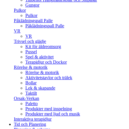
Gungor
Pulkor
Pulkor
Påklädningspall Palle
Påklädningspall Palle
VR
VR
Trivsel och glädje
Kit för äldreomsorg
Pussel
Spel & aktivitet
Terapidjur och Dockor
Rörelse & motorik
Rörelse & motorik
Aktivitetstavlor och trälek
Bollar
Lek & skapande
Taktilt
Orsak-Verkan
Paletto
Produkter med inspelning
Produkter med ljud och musik
Interaktiva terapidjur
Tid och Planering