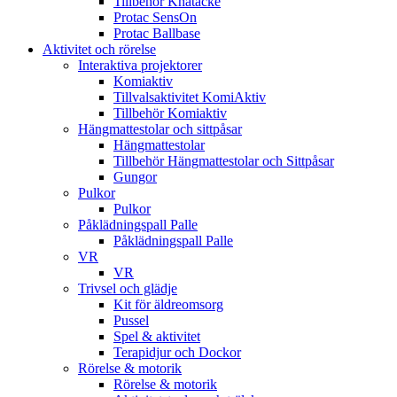
Tillbehör Knätäcke
Protac SensOn
Protac Ballbase
Aktivitet och rörelse
Interaktiva projektorer
Komiaktiv
Tillvalsaktivitet KomiAktiv
Tillbehör Komiaktiv
Hängmattestolar och sittpåsar
Hängmattestolar
Tillbehör Hängmattestolar och Sittpåsar
Gungor
Pulkor
Pulkor
Påklädningspall Palle
Påklädningspall Palle
VR
VR
Trivsel och glädje
Kit för äldreomsorg
Pussel
Spel & aktivitet
Terapidjur och Dockor
Rörelse & motorik
Rörelse & motorik