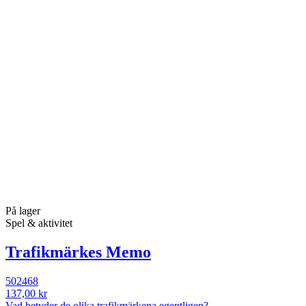
På lager
Spel & aktivitet
Trafikmärkes Memo
502468
137,00 kr
Vad betyder de olika trafikmärkena egentligen?