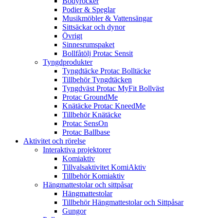
Bodyrocker
Podier & Speglar
Musikmöbler & Vattensängar
Sittsäckar och dynor
Övrigt
Sinnesrumspaket
Bollfåtölj Protac Sensit
Tyngdprodukter
Tyngdtäcke Protac Bolltäcke
Tillbehör Tyngdtäcken
Tyngdväst Protac MyFit Bollväst
Protac GroundMe
Knätäcke Protac KneedMe
Tillbehör Knätäcke
Protac SensOn
Protac Ballbase
Aktivitet och rörelse
Interaktiva projektorer
Komiaktiv
Tillvalsaktivitet KomiAktiv
Tillbehör Komiaktiv
Hängmattestolar och sittpåsar
Hängmattestolar
Tillbehör Hängmattestolar och Sittpåsar
Gungor