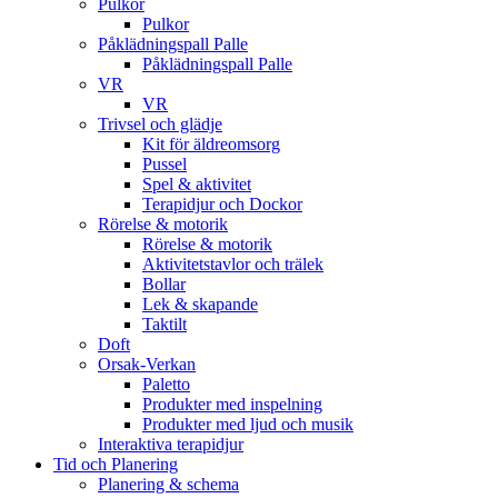
Pulkor
Pulkor
Påklädningspall Palle
Påklädningspall Palle
VR
VR
Trivsel och glädje
Kit för äldreomsorg
Pussel
Spel & aktivitet
Terapidjur och Dockor
Rörelse & motorik
Rörelse & motorik
Aktivitetstavlor och trälek
Bollar
Lek & skapande
Taktilt
Doft
Orsak-Verkan
Paletto
Produkter med inspelning
Produkter med ljud och musik
Interaktiva terapidjur
Tid och Planering
Planering & schema