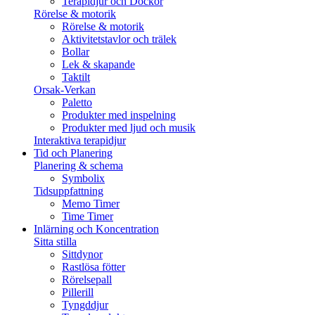
Terapidjur och Dockor
Rörelse & motorik
Rörelse & motorik
Aktivitetstavlor och trälek
Bollar
Lek & skapande
Taktilt
Orsak-Verkan
Paletto
Produkter med inspelning
Produkter med ljud och musik
Interaktiva terapidjur
Tid och Planering
Planering & schema
Symbolix
Tidsuppfattning
Memo Timer
Time Timer
Inlärning och Koncentration
Sitta stilla
Sittdynor
Rastlösa fötter
Rörelsepall
Pillerill
Tyngddjur