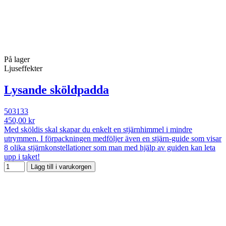
På lager
Ljuseffekter
Lysande sköldpadda
503133
450,00 kr
Med sköldis skal skapar du enkelt en stjärnhimmel i mindre
utrymmen. I förpackningen medföljer även en stjärn-guide som visar
8 olika stjärnkonstellationer som man med hjälp av guiden kan leta
upp i taket!
Lägg till i varukorgen