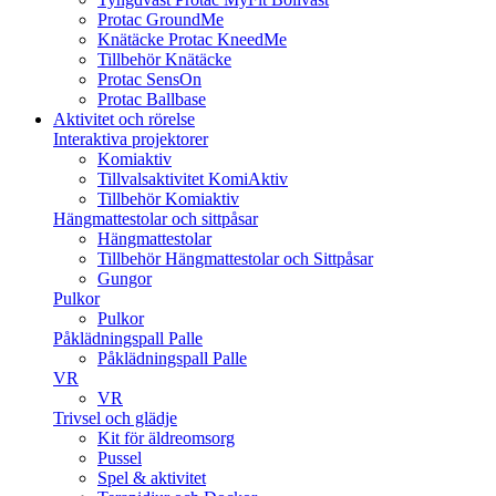
Protac GroundMe
Knätäcke Protac KneedMe
Tillbehör Knätäcke
Protac SensOn
Protac Ballbase
Aktivitet och rörelse
Interaktiva projektorer
Komiaktiv
Tillvalsaktivitet KomiAktiv
Tillbehör Komiaktiv
Hängmattestolar och sittpåsar
Hängmattestolar
Tillbehör Hängmattestolar och Sittpåsar
Gungor
Pulkor
Pulkor
Påklädningspall Palle
Påklädningspall Palle
VR
VR
Trivsel och glädje
Kit för äldreomsorg
Pussel
Spel & aktivitet