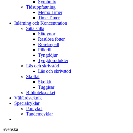
Symbolix
Tidsuppfattning
Memo Timer
Time Timer
Inlärning och Koncentration
Sitta stilla
Sittdynor
Rastlösa fötter
Rörelsepall
Pillerill
Tyngddjur
Tyngdprodukter
Läs och skrivstöd
Läs och skrivstöd
Skolkit
Skolkit
Tuggisar
Bibliotekspaket
Välfärdsteknik
Specialcyklar
Parcykel
Tandemcyklar
Svenska