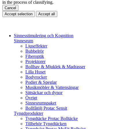
in the process of classifying.
Cancel
Accept selection
Accept all
Sinnesstimulering och Kognition
Sinnesrum
Ljuseffekter
Bubbelrör
Fiberoptik
Projektorer
Bollhav & Mjuklek & Madrasser
Lilla Huset
Bodyrocker
Podier & Speglar
Musikmöbler & Vattensängar
Sittsäckar och dynor
Övrigt
Sinnesrumspaket
Bollfåtölj Protac Sensit
Tyngdprodukter
Tyngdtäcke Protac Bolltäcke
Tillbehör Tyngdtäcken
Tyngdväst Protac MyFit Bollväst