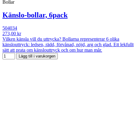
Bollar
Känslo-bollar, 6pack
504034
273,00 kr
Vilken känsla vill du uttrycka? Bollarna representerar 6 olika
känslouttryck: ledsen, rädd, förvånad, nöjd, arg och glad. Ett lekfullt
sätt att prata om känslouttryck och om hur man mår.
Lägg till i varukorgen