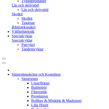
Tyngdprodukter
Läs och skrivstöd
Läs och skrivstöd
Skolkit
Skolkit
Tuggisar
Bibliotekspaket
Välfärdsteknik
Specialcyklar
Specialcyklar
Parcykel
Tandemcyklar
Sinnestimulering och Kognition
Sinnesrum
Ljuseffekter
Bubbelrör
Fiberoptik
Projektorer
Bollhav & Mjuklek & Madrasser
Lilla Huset