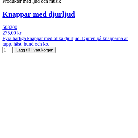
Produkter med ljud och musik
Knappar med djurljud
503200
275,00 kr
Fyra härliga knappar med olika djurljud. Djuren på knapparna är
tupp, häst, hund och ko.
Lägg till i varukorgen