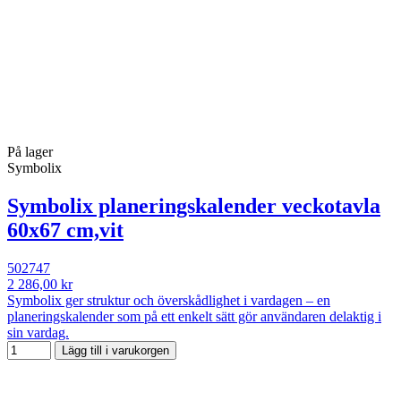
På lager
Symbolix
Symbolix planeringskalender veckotavla
60x67 cm,vit
502747
2 286,00 kr
Symbolix ger struktur och överskådlighet i vardagen – en
planeringskalender som på ett enkelt sätt gör användaren delaktig i
sin vardag.
Lägg till i varukorgen