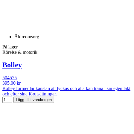
Äldreomsorg
På lager
Rörelse & motorik
Bolley
504575
395,00 kr
Bolley förmedlar känslan att lyckas och alla kan träna i sin egen takt
och efter sina förutsättningar.
Lägg till i varukorgen