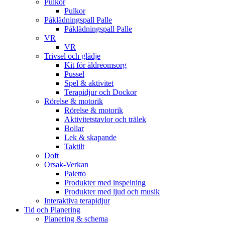
Pulkor
Pulkor
Påklädningspall Palle
Påklädningspall Palle
VR
VR
Trivsel och glädje
Kit för äldreomsorg
Pussel
Spel & aktivitet
Terapidjur och Dockor
Rörelse & motorik
Rörelse & motorik
Aktivitetstavlor och trälek
Bollar
Lek & skapande
Taktilt
Doft
Orsak-Verkan
Paletto
Produkter med inspelning
Produkter med ljud och musik
Interaktiva terapidjur
Tid och Planering
Planering & schema