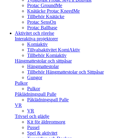
Protac GroundMe
Knätäcke Protac KneedMe
Tillbehör Knätäcke
Protac SensOn
Protac Ballbase
Aktivitet och rörelse
Interaktiva projektorer
Komiaktiv
Tillvalsaktivitet KomiAktiv
Tillbehör Komiaktiv
Hängmattestolar och sittpåsar
Hängmattestolar
Tillbehör Hängmattestolar och Sittpåsar
Gungor
Pulkor
Pulkor
Påklädningspall Palle
Påklädningspall Palle
VR
VR
Trivsel och glädje
Kit för äldreomsorg
Pussel
Spel & aktivitet