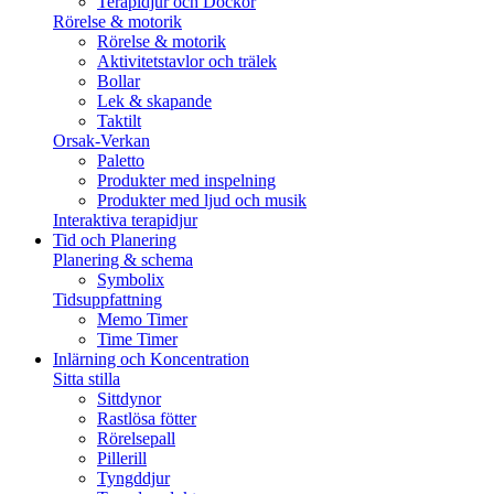
Terapidjur och Dockor
Rörelse & motorik
Rörelse & motorik
Aktivitetstavlor och trälek
Bollar
Lek & skapande
Taktilt
Orsak-Verkan
Paletto
Produkter med inspelning
Produkter med ljud och musik
Interaktiva terapidjur
Tid och Planering
Planering & schema
Symbolix
Tidsuppfattning
Memo Timer
Time Timer
Inlärning och Koncentration
Sitta stilla
Sittdynor
Rastlösa fötter
Rörelsepall
Pillerill
Tyngddjur