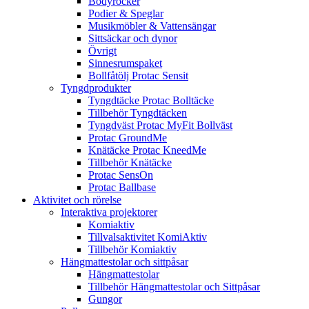
Bodyrocker
Podier & Speglar
Musikmöbler & Vattensängar
Sittsäckar och dynor
Övrigt
Sinnesrumspaket
Bollfåtölj Protac Sensit
Tyngdprodukter
Tyngdtäcke Protac Bolltäcke
Tillbehör Tyngdtäcken
Tyngdväst Protac MyFit Bollväst
Protac GroundMe
Knätäcke Protac KneedMe
Tillbehör Knätäcke
Protac SensOn
Protac Ballbase
Aktivitet och rörelse
Interaktiva projektorer
Komiaktiv
Tillvalsaktivitet KomiAktiv
Tillbehör Komiaktiv
Hängmattestolar och sittpåsar
Hängmattestolar
Tillbehör Hängmattestolar och Sittpåsar
Gungor