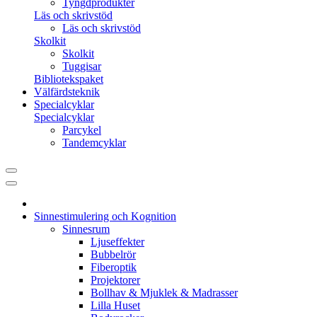
Tyngdprodukter
Läs och skrivstöd
Läs och skrivstöd
Skolkit
Skolkit
Tuggisar
Bibliotekspaket
Välfärdsteknik
Specialcyklar
Specialcyklar
Parcykel
Tandemcyklar
Sinnestimulering och Kognition
Sinnesrum
Ljuseffekter
Bubbelrör
Fiberoptik
Projektorer
Bollhav & Mjuklek & Madrasser
Lilla Huset