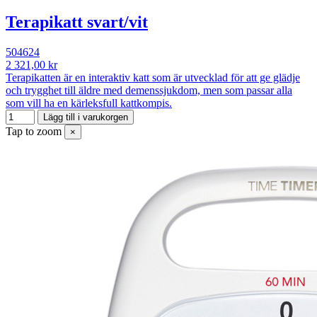
Terapikatt svart/vit
504624
2 321,00 kr
Terapikatten är en interaktiv katt som är utvecklad för att ge glädje
och trygghet till äldre med demenssjukdom, men som passar alla
som vill ha en kärleksfull kattkompis.
Lägg till i varukorgen
Tap to zoom
×