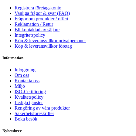
Registrera företagskonto
Vanliga frågor & svar (FAQ)
Frågor om produkter / offert
Reklamation / Retur
Bli kontaktad av säljare
Integritetspolicy
Köp & leveransvillkor privatpersoner
Köp & leveransvillkor företag
Information
Inloggning
Om oss
Kontakta oss
Miljö
ISO-Certifiering
Kvalitetspolicy
Lediga tjänster
Rengöring av våra produkter
Säkerhetsföreskrifter
Boka besök
Nyhetsbrev