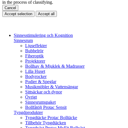
in the process of classifying.
Cancel
Accept selection
Accept all
Sinnesstimulering och Kognition
Sinnesrum
Ljuseffekter
Bubbelrör
Fiberoptik
Projektorer
Bollhav & Mjuklek & Madrasser
Lilla Huset
Bodyrocker
Podier & Speglar
Musikmöbler & Vattensängar
Sittsäckar och dynor
Övrigt
Sinnesrumspaket
Bollfåtölj Protac Sensit
Tyngdprodukter
Tyngdtäcke Protac Bolltäcke
Tillbehör Tyngdtäcken
Tyngdväst Protac MyFit Bollväst