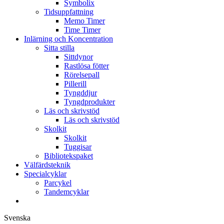
Symbolix
Tidsuppfattning
Memo Timer
Time Timer
Inlärning och Koncentration
Sitta stilla
Sittdynor
Rastlösa fötter
Rörelsepall
Pillerill
Tyngddjur
Tyngdprodukter
Läs och skrivstöd
Läs och skrivstöd
Skolkit
Skolkit
Tuggisar
Bibliotekspaket
Välfärdsteknik
Specialcyklar
Parcykel
Tandemcyklar
Svenska