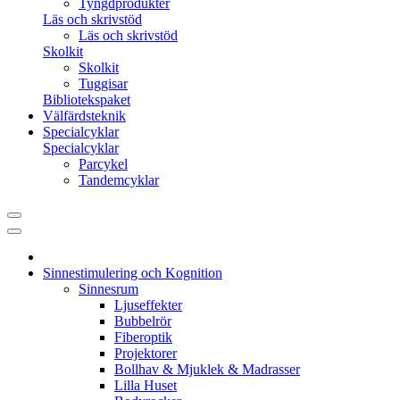
Tyngdprodukter
Läs och skrivstöd
Läs och skrivstöd
Skolkit
Skolkit
Tuggisar
Bibliotekspaket
Välfärdsteknik
Specialcyklar
Specialcyklar
Parcykel
Tandemcyklar
Sinnestimulering och Kognition
Sinnesrum
Ljuseffekter
Bubbelrör
Fiberoptik
Projektorer
Bollhav & Mjuklek & Madrasser
Lilla Huset