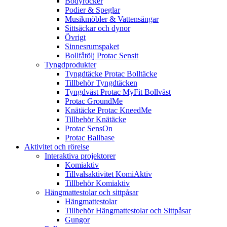
Bodyrocker
Podier & Speglar
Musikmöbler & Vattensängar
Sittsäckar och dynor
Övrigt
Sinnesrumspaket
Bollfåtölj Protac Sensit
Tyngdprodukter
Tyngdtäcke Protac Bolltäcke
Tillbehör Tyngdtäcken
Tyngdväst Protac MyFit Bollväst
Protac GroundMe
Knätäcke Protac KneedMe
Tillbehör Knätäcke
Protac SensOn
Protac Ballbase
Aktivitet och rörelse
Interaktiva projektorer
Komiaktiv
Tillvalsaktivitet KomiAktiv
Tillbehör Komiaktiv
Hängmattestolar och sittpåsar
Hängmattestolar
Tillbehör Hängmattestolar och Sittpåsar
Gungor