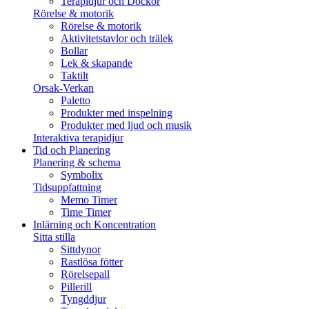
Terapidjur och Dockor
Rörelse & motorik
Rörelse & motorik
Aktivitetstavlor och trälek
Bollar
Lek & skapande
Taktilt
Orsak-Verkan
Paletto
Produkter med inspelning
Produkter med ljud och musik
Interaktiva terapidjur
Tid och Planering
Planering & schema
Symbolix
Tidsuppfattning
Memo Timer
Time Timer
Inlärning och Koncentration
Sitta stilla
Sittdynor
Rastlösa fötter
Rörelsepall
Pillerill
Tyngddjur