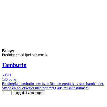
På lager
Produkter med ljud och musik
Tamburin
503713
130,00 kr
En färgglad tamburin som även lätt kan greppas av små barnhänder.
Skapa en hel orkester med fler färgglada musikinstrument.
Lägg till i varukorgen