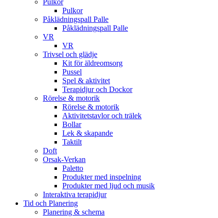
Pulkor
Pulkor
Påklädningspall Palle
Påklädningspall Palle
VR
VR
Trivsel och glädje
Kit för äldreomsorg
Pussel
Spel & aktivitet
Terapidjur och Dockor
Rörelse & motorik
Rörelse & motorik
Aktivitetstavlor och trälek
Bollar
Lek & skapande
Taktilt
Doft
Orsak-Verkan
Paletto
Produkter med inspelning
Produkter med ljud och musik
Interaktiva terapidjur
Tid och Planering
Planering & schema