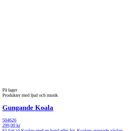
På lager
Produkter med ljud och musik
Gungande Koala
504626
299,00 kr
Få fart på Koalan med en hand eller fot. Koalans gungade väcker