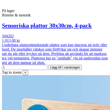
På lager
Rörelse & motorik
Sensoriska plattor 30x30cm, 4-pack
504202
1 013,00 kr
Underbara sinnesstimulerande plattor som kan placeras på golv eller
bord. De innehåller vätskor som förflyttar sig och skapar mönster
när du går eller trycker på dem. Perfekta att använda för att markera,
tex vid turtagning. Plattorna har en "antihalk" yta på undersidan som
gör att dem stannar på plats.
Lägg till i varukorgen
Tap to zoom
×