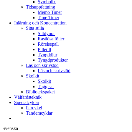
Symbolix
Tidsuppfattning
Memo Timer
Time Timer
Inlärning och Koncentration
Sitta stilla
Sittdynor
Rastlösa fötter
Rörelsepall
Pillerill
Tyngddjur
Tyngdprodukter
Läs och skrivstöd
Läs och skrivstöd
Skolkit
Skolkit
Tuggisar
Bibliotekspaket
Välfärdsteknik
Specialcyklar
Parcykel
Tandemcyklar
Svenska