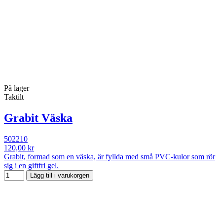
På lager
Taktilt
Grabit Väska
502210
120,00 kr
Grabit, formad som en väska, är fyllda med små PVC-kulor som rör
sig i en giftfri gel.
Lägg till i varukorgen