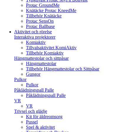
Protac GroundMe
Knätäcke Protac KneedMe
Tillbehör Knätäcke
Protac SensOn
Protac Ballbase
Aktivitet och rörelse
Interaktiva projektorer
Komiaktiv
Tillvalsaktivitet KomiAktiv
Tillbehör Komiaktiv
Hängmattestolar och sittpåsar
Hängmattestolar
Tillbehör Hängmattestolar och Sittpåsar
Gungor
Pulkor
Pulkor
Påklädningspall Palle
Påklädningspall Palle
VR
VR
Trivsel och glädje
Kit för äldreomsorg
Pussel
Spel & aktivitet