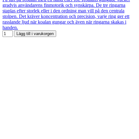
gradvis användarens finmotorik och synskärpa. De tre ringarna
staplas efter storlek eller i den ordning man vill på den centrala
stolpen. Det kräver koncentration och precision, varje ring ger ett
rasslande ljud när koalan gungar och även när ringarna skakas i
handen.
Lägg till i varukorgen