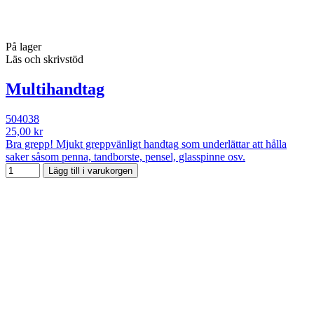
På lager
Läs och skrivstöd
Multihandtag
504038
25,00 kr
Bra grepp! Mjukt greppvänligt handtag som underlättar att hålla
saker såsom penna, tandborste, pensel, glasspinne osv.
Lägg till i varukorgen