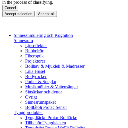
in the process of classifying.
Cancel
Accept selection
Accept all
Sinnesstimulering och Kognition
Sinnesrum
Ljuseffekter
Bubbelrör
Fiberoptik
Projektorer
Bollhav & Mjuklek & Madrasser
Lilla Huset
Bodyrocker
Podier & Speglar
Musikmöbler & Vattensängar
Sittsäckar och dynor
Övrigt
Sinnesrumspaket
Bollfåtölj Protac Sensit
Tyngdprodukter
Tyngdtäcke Protac Bolltäcke
Tillbehör Tyngdtäcken
Tyngdväst Protac MyFit Bollväst