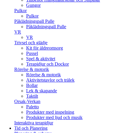
Gungor
Pulkor
Pulkor
Påklädningspall Palle
Påklädningspall Palle
VR
VR
Trivsel och glädje
Kit för äldreomsorg
Pussel
Spel & aktivitet
Terapidjur och Dockor
Rörelse & motorik
Rörelse & motorik
Aktivitetstavlor och trälek
Bollar
Lek & skapande
Taktilt
Orsak-Verkan
Paletto
Produkter med inspelning
Produkter med ljud och musik
Interaktiva terapidjur
Tid och Planering