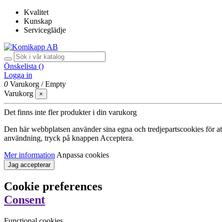
Kvalitet
Kunskap
Serviceglädje
Önskelista (
)
Logga in
0
Varukorg
/
Empty
Varukorg
×
Det finns inte fler produkter i din varukorg
Den här webbplatsen använder sina egna och tredjepartscookies för att f
användning, tryck på knappen Acceptera.
Mer information
Anpassa cookies
Jag accepterar
Cookie preferences
Consent
Functional cookies