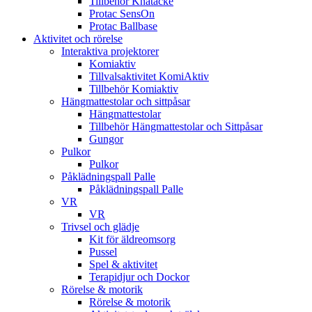
Tillbehör Knätäcke
Protac SensOn
Protac Ballbase
Aktivitet och rörelse
Interaktiva projektorer
Komiaktiv
Tillvalsaktivitet KomiAktiv
Tillbehör Komiaktiv
Hängmattestolar och sittpåsar
Hängmattestolar
Tillbehör Hängmattestolar och Sittpåsar
Gungor
Pulkor
Pulkor
Påklädningspall Palle
Påklädningspall Palle
VR
VR
Trivsel och glädje
Kit för äldreomsorg
Pussel
Spel & aktivitet
Terapidjur och Dockor
Rörelse & motorik
Rörelse & motorik