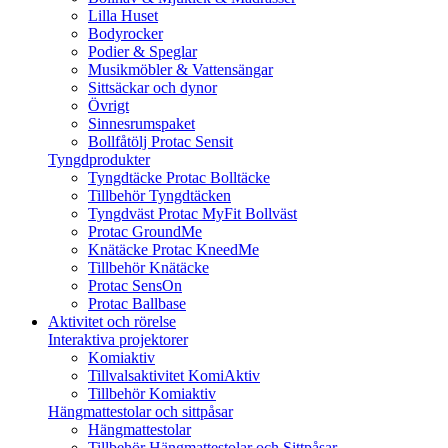
Lilla Huset
Bodyrocker
Podier & Speglar
Musikmöbler & Vattensängar
Sittsäckar och dynor
Övrigt
Sinnesrumspaket
Bollfåtölj Protac Sensit
Tyngdprodukter
Tyngdtäcke Protac Bolltäcke
Tillbehör Tyngdtäcken
Tyngdväst Protac MyFit Bollväst
Protac GroundMe
Knätäcke Protac KneedMe
Tillbehör Knätäcke
Protac SensOn
Protac Ballbase
Aktivitet och rörelse
Interaktiva projektorer
Komiaktiv
Tillvalsaktivitet KomiAktiv
Tillbehör Komiaktiv
Hängmattestolar och sittpåsar
Hängmattestolar
Tillbehör Hängmattestolar och Sittpåsar