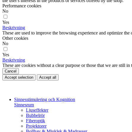
the user's interests in the products or services offered by the shop.
Performance cookies
No
Yes
Beskrivning
These are used to improve the browsing experience and optimize the o
Other cookies
No
Yes
Beskrivning
These are cookies without a clear purpose or those that we are still in 
Cancel
Accept selection
Accept all
Sinnesstimulering och Kognition
Sinnesrum
Ljuseffekter
Bubbelrör
Fiberoptik
Projektorer
Bollhav & Mjuklek & Madrasser