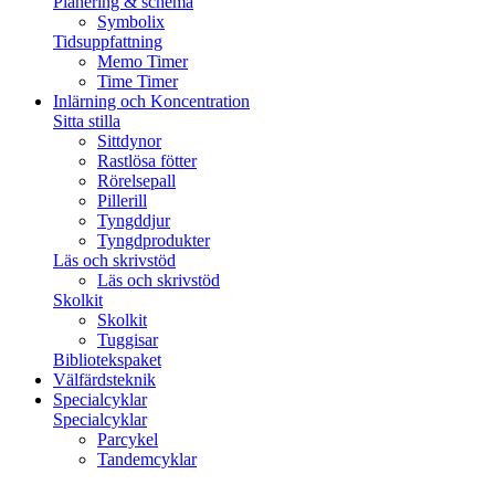
Planering & schema
Symbolix
Tidsuppfattning
Memo Timer
Time Timer
Inlärning och Koncentration
Sitta stilla
Sittdynor
Rastlösa fötter
Rörelsepall
Pillerill
Tyngddjur
Tyngdprodukter
Läs och skrivstöd
Läs och skrivstöd
Skolkit
Skolkit
Tuggisar
Bibliotekspaket
Välfärdsteknik
Specialcyklar
Specialcyklar
Parcykel
Tandemcyklar