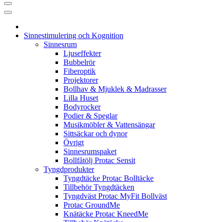
Sinnestimulering och Kognition
Sinnesrum
Ljuseffekter
Bubbelrör
Fiberoptik
Projektorer
Bollhav & Mjuklek & Madrasser
Lilla Huset
Bodyrocker
Podier & Speglar
Musikmöbler & Vattensängar
Sittsäckar och dynor
Övrigt
Sinnesrumspaket
Bollfåtölj Protac Sensit
Tyngdprodukter
Tyngdtäcke Protac Bolltäcke
Tillbehör Tyngdtäcken
Tyngdväst Protac MyFit Bollväst
Protac GroundMe
Knätäcke Protac KneedMe