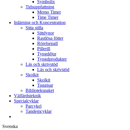
Symbolix
Tidsuppfattning
Memo Timer
Time Timer
Inlärning och Koncentration
Sitta stilla
Sittdynor
Rastlösa fötter
Rörelsepall
Pillerill
Tyngddjur
Tyngdprodukter
Läs och skrivstöd
Läs och skrivstöd
Skolkit
Skolkit
Tuggisar
Bibliotekspaket
Välfärdsteknik
Specialcyklar
Parcykel
Tandemcyklar
Svenska