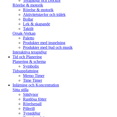
Terapidjur och Dockor
Rörelse & motorik
Rörelse & motorik
Aktivitetstavlor och trälek
Bollar
Lek & skapande
Taktilt
Orsak-Verkan
Paletto
Produkter med inspelning
Produkter med ljud och musik
Interaktiva terapidjur
Tid och Planering
Planering & schema
Symbolix
Tidsuppfattning
Memo Timer
Time Timer
Inlärning och Koncentration
Sitta stilla
Sittdynor
Rastlösa fötter
Rörelsepall
Pillerill
Tyngddjur