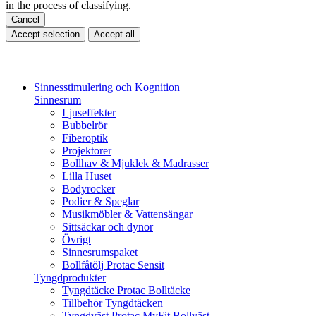
in the process of classifying.
Cancel
Accept selection
Accept all
Sinnesstimulering och Kognition
Sinnesrum
Ljuseffekter
Bubbelrör
Fiberoptik
Projektorer
Bollhav & Mjuklek & Madrasser
Lilla Huset
Bodyrocker
Podier & Speglar
Musikmöbler & Vattensängar
Sittsäckar och dynor
Övrigt
Sinnesrumspaket
Bollfåtölj Protac Sensit
Tyngdprodukter
Tyngdtäcke Protac Bolltäcke
Tillbehör Tyngdtäcken
Tyngdväst Protac MyFit Bollväst