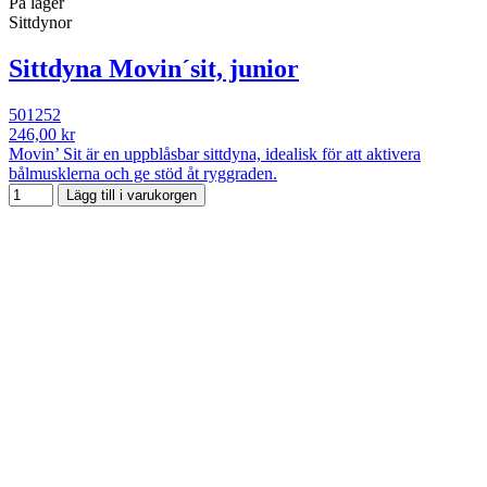
På lager
Sittdynor
Sittdyna Movin´sit, junior
501252
246,00 kr
Movin’ Sit är en uppblåsbar sittdyna, idealisk för att aktivera
bålmusklerna och ge stöd åt ryggraden.
Lägg till i varukorgen