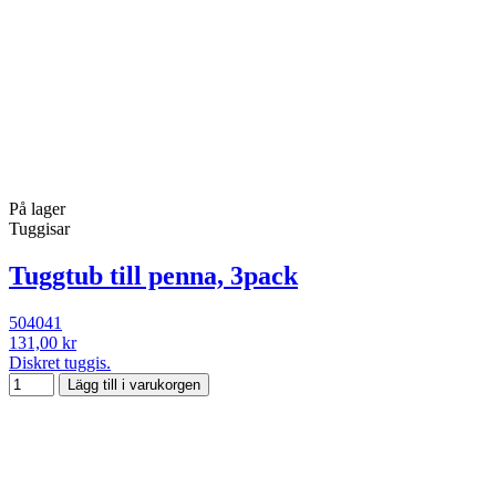
På lager
Tuggisar
Tuggtub till penna, 3pack
504041
131,00 kr
Diskret tuggis.
Lägg till i varukorgen