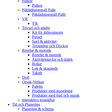
Pulkor
Pulkor
Påklädningspall Palle
Påklädningspall Palle
VR
VR
Trivsel och glädje
Kit för äldreomsorg
Pussel
Spel & aktivitet
Terapidjur och Dockor
Rörelse & motorik
Rörelse & motorik
Aktivitetstavlor och trälek
Bollar
Lek & skapande
Taktilt
Doft
Orsak-Verkan
Paletto
Produkter med inspelning
Produkter med ljud och musik
Interaktiva terapidjur
Tid och Planering
Planering & schema