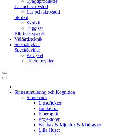
Tyngdprodukter
Läs och skrivstöd
Läs och skrivstöd
Skolkit
Skolkit
Tuggisar
Bibliotekspaket
Välfärdsteknik
Specialcyklar
Specialcyklar
Parcykel
Tandemcyklar
Sinnestimulering och Kognition
Sinnesrum
Ljuseffekter
Bubbelrör
Fiberoptik
Projektorer
Bollhav & Mjuklek & Madrasser
Lilla Huset