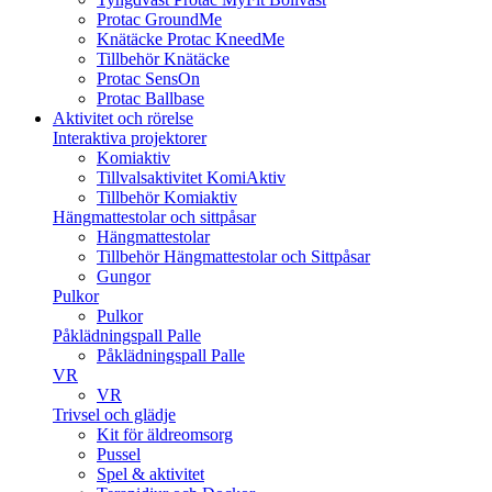
Protac GroundMe
Knätäcke Protac KneedMe
Tillbehör Knätäcke
Protac SensOn
Protac Ballbase
Aktivitet och rörelse
Interaktiva projektorer
Komiaktiv
Tillvalsaktivitet KomiAktiv
Tillbehör Komiaktiv
Hängmattestolar och sittpåsar
Hängmattestolar
Tillbehör Hängmattestolar och Sittpåsar
Gungor
Pulkor
Pulkor
Påklädningspall Palle
Påklädningspall Palle
VR
VR
Trivsel och glädje
Kit för äldreomsorg
Pussel
Spel & aktivitet