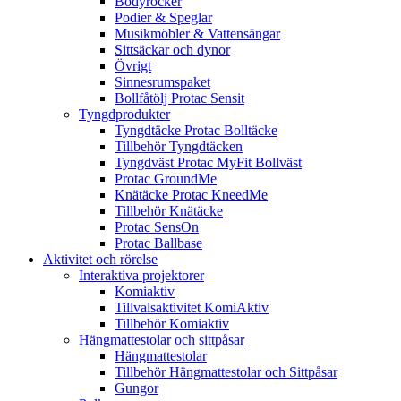
Bodyrocker
Podier & Speglar
Musikmöbler & Vattensängar
Sittsäckar och dynor
Övrigt
Sinnesrumspaket
Bollfåtölj Protac Sensit
Tyngdprodukter
Tyngdtäcke Protac Bolltäcke
Tillbehör Tyngdtäcken
Tyngdväst Protac MyFit Bollväst
Protac GroundMe
Knätäcke Protac KneedMe
Tillbehör Knätäcke
Protac SensOn
Protac Ballbase
Aktivitet och rörelse
Interaktiva projektorer
Komiaktiv
Tillvalsaktivitet KomiAktiv
Tillbehör Komiaktiv
Hängmattestolar och sittpåsar
Hängmattestolar
Tillbehör Hängmattestolar och Sittpåsar
Gungor