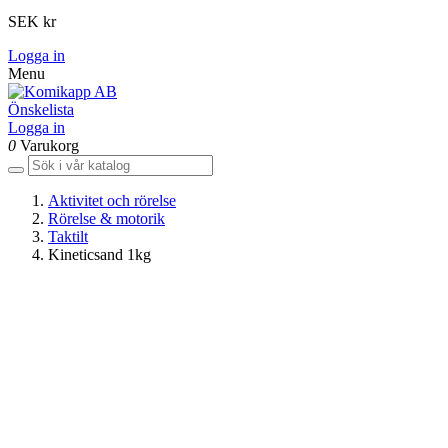
SEK kr
Logga in
Menu
Önskelista
Logga in
0
Varukorg
Aktivitet och rörelse
Rörelse & motorik
Taktilt
Kineticsand 1kg