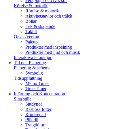
Terapidjur och Dockor
Rörelse & motorik
Rörelse & motorik
Aktivitetstavlor och trälek
Bollar
Lek & skapande
Taktilt
Orsak-Verkan
Paletto
Produkter med inspelning
Produkter med ljud och musik
Interaktiva terapidjur
Tid och Planering
Planering & schema
Symbolix
Tidsuppfattning
Memo Timer
Time Timer
Inlärning och Koncentration
Sitta stilla
Sittdynor
Rastlösa fötter
Rörelsepall
Pillerill
Tyngddjur