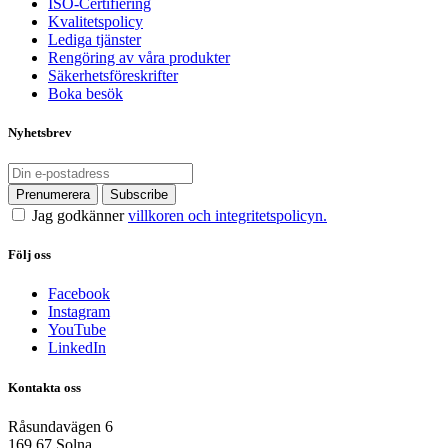
ISO-Certifiering
Kvalitetspolicy
Lediga tjänster
Rengöring av våra produkter
Säkerhetsföreskrifter
Boka besök
Nyhetsbrev
Jag godkänner
villkoren och integritetspolicyn.
Följ oss
Facebook
Instagram
YouTube
LinkedIn
Kontakta oss
Råsundavägen 6
169 67 Solna