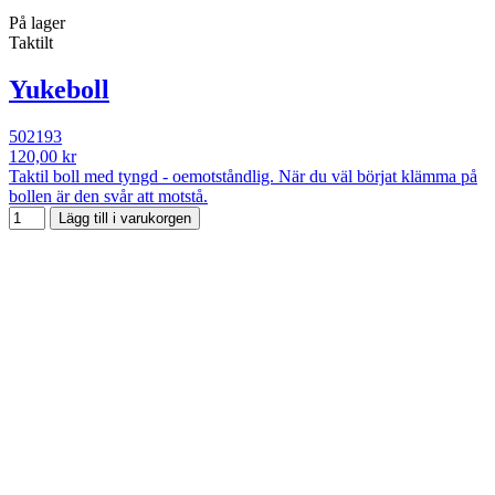
På lager
Taktilt
Yukeboll
502193
120,00 kr
Taktil boll med tyngd - oemotståndlig. När du väl börjat klämma på
bollen är den svår att motstå.
Lägg till i varukorgen