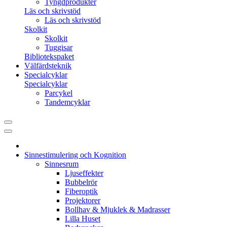
Tyngdprodukter
Läs och skrivstöd
Läs och skrivstöd
Skolkit
Skolkit
Tuggisar
Bibliotekspaket
Välfärdsteknik
Specialcyklar
Specialcyklar
Parcykel
Tandemcyklar
Sinnestimulering och Kognition
Sinnesrum
Ljuseffekter
Bubbelrör
Fiberoptik
Projektorer
Bollhav & Mjuklek & Madrasser
Lilla Huset