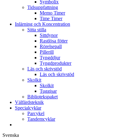
Symbolix
Tidsuppfattning
Memo Timer
Time Timer
Inlärning och Koncentration
Sitta stilla
Sittdynor
Rastlösa fötter
Rörelsepall
Pillerill
Tyngddjur
Tyngdprodukter
Läs och skrivstöd
Läs och skrivstöd
Skolkit
Skolkit
Tuggisar
Bibliotekspaket
Välfärdsteknik
Specialcyklar
Parcykel
Tandemcyklar
Svenska