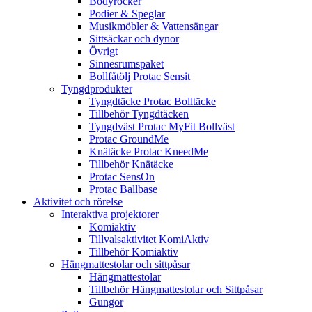
Bodyrocker
Podier & Speglar
Musikmöbler & Vattensängar
Sittsäckar och dynor
Övrigt
Sinnesrumspaket
Bollfåtölj Protac Sensit
Tyngdprodukter
Tyngdtäcke Protac Bolltäcke
Tillbehör Tyngdtäcken
Tyngdväst Protac MyFit Bollväst
Protac GroundMe
Knätäcke Protac KneedMe
Tillbehör Knätäcke
Protac SensOn
Protac Ballbase
Aktivitet och rörelse
Interaktiva projektorer
Komiaktiv
Tillvalsaktivitet KomiAktiv
Tillbehör Komiaktiv
Hängmattestolar och sittpåsar
Hängmattestolar
Tillbehör Hängmattestolar och Sittpåsar
Gungor