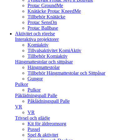
Protac GroundMe
Knätäcke Protac KneedMe
Tillbehör Knätäcke
Protac SensOn
Protac Ballbase
Aktivitet och rörelse
Interaktiva projektorer
Komiaktiv
Tillvalsaktivitet KomiAktiv
Tillbehör Komiaktiv
Hängmattestolar och sittpåsar
Hängmattestolar
Tillbehör Hängmattestolar och Sittpåsar
Gungor
Pulkor
Pulkor
Påklädningspall Palle
Påklädningspall Palle
VR
VR
Trivsel och glädje
Kit för äldreomsorg
Pussel
Spel & aktivitet