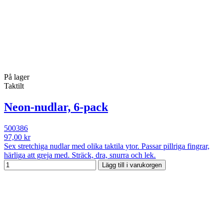
På lager
Taktilt
Neon-nudlar, 6-pack
500386
97,00 kr
Sex stretchiga nudlar med olika taktila ytor. Passar pillriga fingrar,
härliga att greja med. Sträck, dra, snurra och lek.
Lägg till i varukorgen