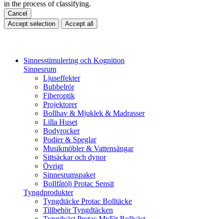
in the process of classifying.
Cancel
Accept selection
Accept all
Sinnesstimulering och Kognition
Sinnesrum
Ljuseffekter
Bubbelrör
Fiberoptik
Projektorer
Bollhav & Mjuklek & Madrasser
Lilla Huset
Bodyrocker
Podier & Speglar
Musikmöbler & Vattensängar
Sittsäckar och dynor
Övrigt
Sinnesrumspaket
Bollfåtölj Protac Sensit
Tyngdprodukter
Tyngdtäcke Protac Bolltäcke
Tillbehör Tyngdtäcken
Tyngdväst Protac MyFit Bollväst