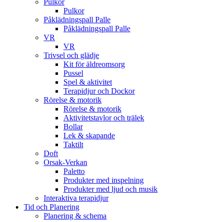
Pulkor
Pulkor
Påklädningspall Palle
Påklädningspall Palle
VR
VR
Trivsel och glädje
Kit för äldreomsorg
Pussel
Spel & aktivitet
Terapidjur och Dockor
Rörelse & motorik
Rörelse & motorik
Aktivitetstavlor och trälek
Bollar
Lek & skapande
Taktilt
Doft
Orsak-Verkan
Paletto
Produkter med inspelning
Produkter med ljud och musik
Interaktiva terapidjur
Tid och Planering
Planering & schema