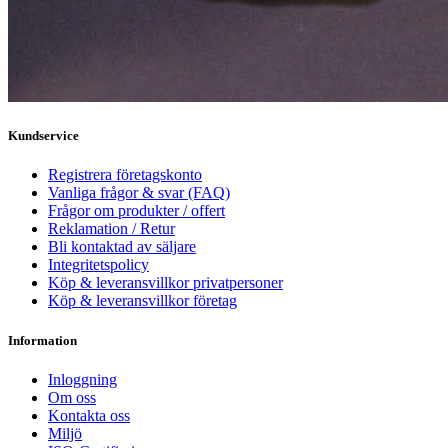
Kundservice
Registrera företagskonto
Vanliga frågor & svar (FAQ)
Frågor om produkter / offert
Reklamation / Retur
Bli kontaktad av säljare
Integritetspolicy
Köp & leveransvillkor privatpersoner
Köp & leveransvillkor företag
Information
Inloggning
Om oss
Kontakta oss
Miljö