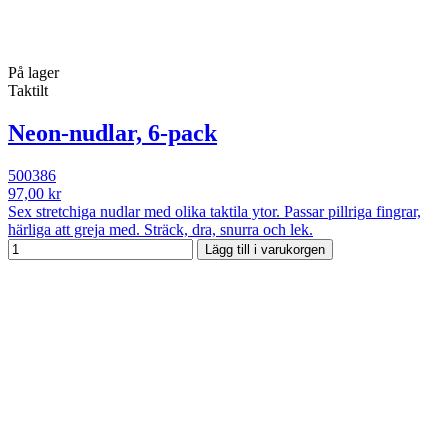
På lager
Taktilt
Neon-nudlar, 6-pack
500386
97,00 kr
Sex stretchiga nudlar med olika taktila ytor. Passar pillriga fingrar,
härliga att greja med. Sträck, dra, snurra och lek.
Lägg till i varukorgen