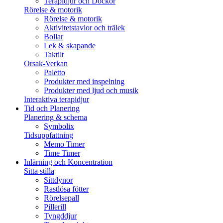
Terapidjur och Dockor
Rörelse & motorik
Rörelse & motorik
Aktivitetstavlor och trälek
Bollar
Lek & skapande
Taktilt
Orsak-Verkan
Paletto
Produkter med inspelning
Produkter med ljud och musik
Interaktiva terapidjur
Tid och Planering
Planering & schema
Symbolix
Tidsuppfattning
Memo Timer
Time Timer
Inlärning och Koncentration
Sitta stilla
Sittdynor
Rastlösa fötter
Rörelsepall
Pillerill
Tyngddjur