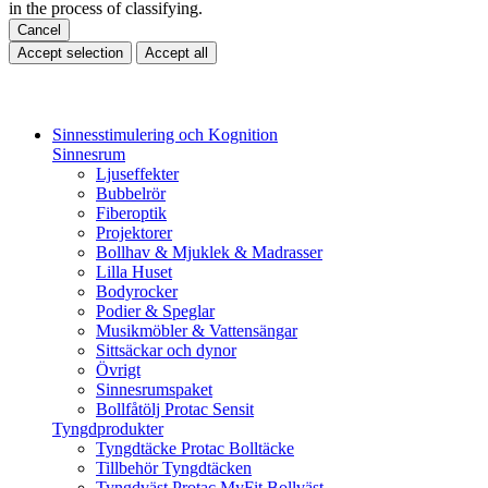
in the process of classifying.
Cancel
Accept selection
Accept all
Sinnesstimulering och Kognition
Sinnesrum
Ljuseffekter
Bubbelrör
Fiberoptik
Projektorer
Bollhav & Mjuklek & Madrasser
Lilla Huset
Bodyrocker
Podier & Speglar
Musikmöbler & Vattensängar
Sittsäckar och dynor
Övrigt
Sinnesrumspaket
Bollfåtölj Protac Sensit
Tyngdprodukter
Tyngdtäcke Protac Bolltäcke
Tillbehör Tyngdtäcken
Tyngdväst Protac MyFit Bollväst