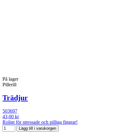
På lager
Pillerill
Trädjur
503697
43,00 kr
Roligt för stressade och pilliga fingrar!
Lägg till i varukorgen