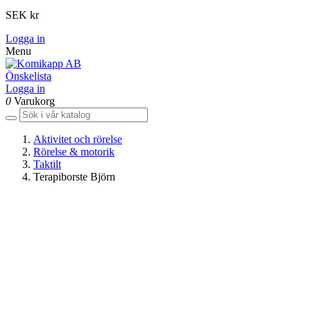
SEK kr
Logga in
Menu
Önskelista
Logga in
0
Varukorg
Aktivitet och rörelse
Rörelse & motorik
Taktilt
Terapiborste Björn