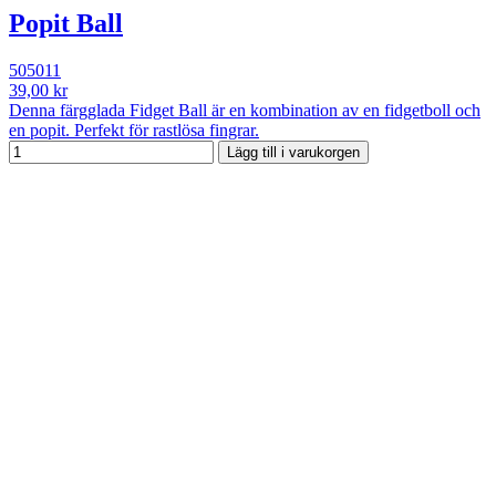
Popit Ball
505011
39,00 kr
Denna färgglada Fidget Ball är en kombination av en fidgetboll och
en popit. Perfekt för rastlösa fingrar.
Lägg till i varukorgen