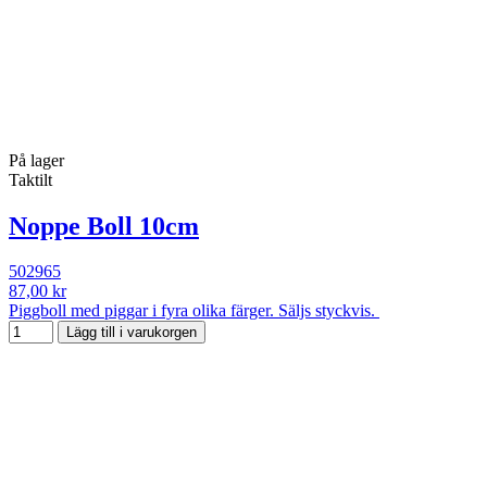
På lager
Taktilt
Noppe Boll 10cm
502965
87,00 kr
Piggboll med piggar i fyra olika färger. Säljs styckvis.
Lägg till i varukorgen