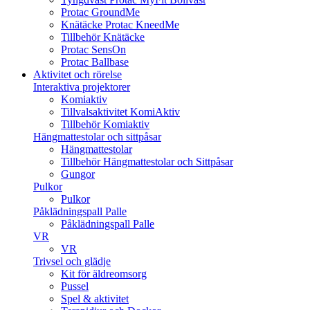
Protac GroundMe
Knätäcke Protac KneedMe
Tillbehör Knätäcke
Protac SensOn
Protac Ballbase
Aktivitet och rörelse
Interaktiva projektorer
Komiaktiv
Tillvalsaktivitet KomiAktiv
Tillbehör Komiaktiv
Hängmattestolar och sittpåsar
Hängmattestolar
Tillbehör Hängmattestolar och Sittpåsar
Gungor
Pulkor
Pulkor
Påklädningspall Palle
Påklädningspall Palle
VR
VR
Trivsel och glädje
Kit för äldreomsorg
Pussel
Spel & aktivitet