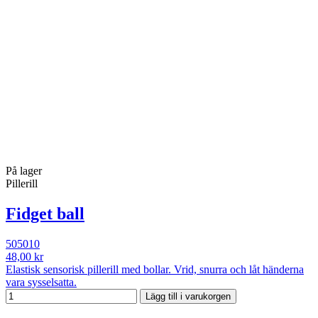
På lager
Pillerill
Fidget ball
505010
48,00 kr
Elastisk sensorisk pillerill med bollar. Vrid, snurra och låt händerna
vara sysselsatta.
Lägg till i varukorgen