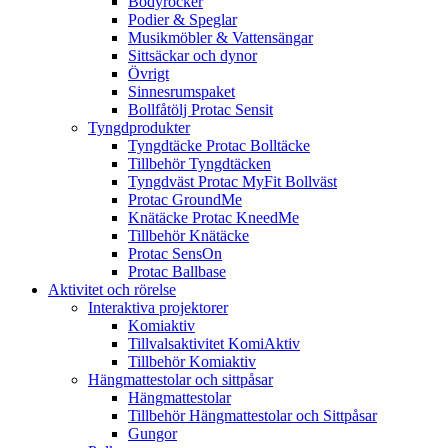
Bodyrocker
Podier & Speglar
Musikmöbler & Vattensängar
Sittsäckar och dynor
Övrigt
Sinnesrumspaket
Bollfåtölj Protac Sensit
Tyngdprodukter
Tyngdtäcke Protac Bolltäcke
Tillbehör Tyngdtäcken
Tyngdväst Protac MyFit Bollväst
Protac GroundMe
Knätäcke Protac KneedMe
Tillbehör Knätäcke
Protac SensOn
Protac Ballbase
Aktivitet och rörelse
Interaktiva projektorer
Komiaktiv
Tillvalsaktivitet KomiAktiv
Tillbehör Komiaktiv
Hängmattestolar och sittpåsar
Hängmattestolar
Tillbehör Hängmattestolar och Sittpåsar
Gungor