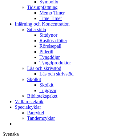
Symbolix
Tidsuppfattning
Memo Timer
Time Timer
Inlärning och Koncentration
Sitta stilla
Sittdynor
Rastlösa fötter
Rörelsepall
Pillerill
Tyngddjur
Tyngdprodukter
Läs och skrivstöd
Läs och skrivstöd
Skolkit
Skolkit
Tuggisar
Bibliotekspaket
Välfärdsteknik
Specialcyklar
Parcykel
Tandemcyklar
Svenska