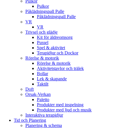
Pulkor
Pulkor
Påklädningspall Palle
Påklädningspall Palle
VR
VR
Trivsel och glädje
Kit för äldreomsorg
Pussel
Spel & aktivitet
Terapidjur och Dockor
Rörelse & motorik
Rörelse & motorik
Aktivitetstavlor och trälek
Bollar
Lek & skapande
Taktilt
Doft
Orsak-Verkan
Paletto
Produkter med inspelning
Produkter med ljud och musik
Interaktiva terapidjur
Tid och Planering
Planering & schema