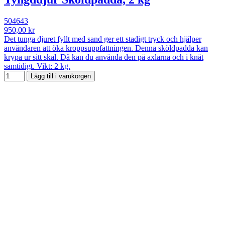
504643
950,00 kr
Det tunga djuret fyllt med sand ger ett stadigt tryck och hjälper
användaren att öka kroppsuppfattningen. Denna sköldpadda kan
krypa ur sitt skal. Då kan du använda den på axlarna och i knät
samtidigt. Vikt: 2 kg.
Lägg till i varukorgen