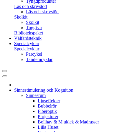
Tyngdprodukter
Läs och skrivstöd
Läs och skrivstöd
Skolkit
Skolkit
Tuggisar
Bibliotekspaket
Välfärdsteknik
Specialcyklar
Specialcyklar
Parcykel
Tandemcyklar
Sinnestimulering och Kognition
Sinnesrum
Ljuseffekter
Bubbelrör
Fiberoptik
Projektorer
Bollhav & Mjuklek & Madrasser
Lilla Huset