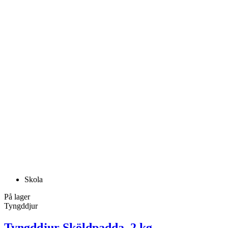
Skola
På lager
Tyngddjur
Tyngddjur Sköldpadda, 2 kg