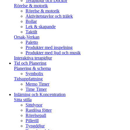
Terapidjur och Dockor
Rörelse & motorik
Rörelse & motorik
Aktivitetstavlor och trälek
Bollar
Lek & skapande
Taktilt
Orsak-Verkan
Paletto
Produkter med inspelning
Produkter med ljud och musik
Interaktiva terapidjur
Tid och Planering
Planering & schema
Symbolix
Tidsuppfattning
Memo Timer
Time Timer
Inlärning och Koncentration
Sitta stilla
Sittdynor
Rastlösa fötter
Rörelsepall
Pillerill
Tyngddjur