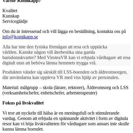
Varför Komikapp?
Kvalitet
Kunskap
Serviceglädje
Om du är intresserad och vill lägga en beställning, kontakta oss på
info@komikapp.se
Alla har inte den fysiska förmågan att resa och upptäcka
världen. Kanske någon vill återbesöka sina gamla
barndomskvarter? Med ViroteaVR kan vi erbjuda vårdtagare att resa
digitalt utan att behöva lämna hemmets trygga vrå.
Produkten vänder sig särskilt till LSS-boenden och äldreomsorgen,
där användarna kan uppleva VR med viss hjälp av personalen.
Material: målgrupp – skola (lärare, rektorer), Äldreomsorg och LSS
(verksamhetschefer, enhetschefer, arbetsterapeuter)
Fokus på livskvalitet
Vi tror att nyckeln till hälsa är en meningsfull och stimulerande
vardag. Genom att erbjuda en spännande aktivitet i form av digitala
resor kan vi höja livskvaliteten för vårdtagare som annars inte skulle
kunna lämna boendet.