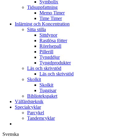
Symbolix
Tidsuppfattning
Memo Timer
Time Timer
Inlärning och Koncentration
Sitta stilla
Sittdynor
Rastlösa fötter
Rörelsepall
Pillerill
Tyngddjur
Tyngdprodukter
Läs och skrivstöd
Läs och skrivstöd
Skolkit
Skolkit
Tuggisar
Bibliotekspaket
Välfärdsteknik
Specialcyklar
Parcykel
Tandemcyklar
Svenska