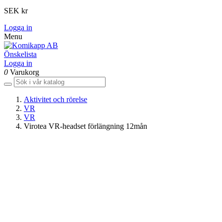
SEK kr
Logga in
Menu
Önskelista
Logga in
0
Varukorg
Aktivitet och rörelse
VR
VR
Virotea VR-headset förlängning 12mån