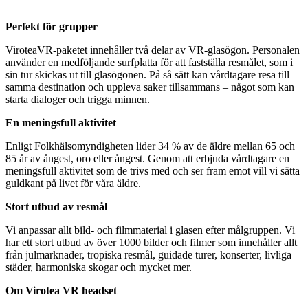
Perfekt för grupper
ViroteaVR-paketet innehåller två delar av VR-glasögon. Personalen
använder en medföljande surfplatta för att fastställa resmålet, som i
sin tur skickas ut till glasögonen. På så sätt kan vårdtagare resa till
samma destination och uppleva saker tillsammans – något som kan
starta dialoger och trigga minnen.
En meningsfull aktivitet
Enligt Folkhälsomyndigheten lider 34 % av de äldre mellan 65 och
85 år av ångest, oro eller ångest. Genom att erbjuda vårdtagare en
meningsfull aktivitet som de trivs med och ser fram emot vill vi sätta
guldkant på livet för våra äldre.
Stort utbud av resmål
Vi anpassar allt bild- och filmmaterial i glasen efter målgruppen. Vi
har ett stort utbud av över 1000 bilder och filmer som innehåller allt
från julmarknader, tropiska resmål, guidade turer, konserter, livliga
städer, harmoniska skogar och mycket mer.
Om Virotea VR headset