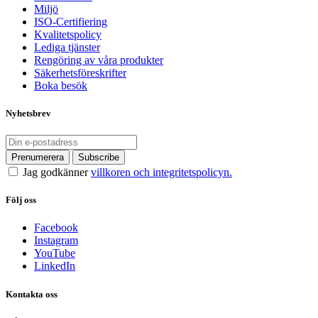
Miljö
ISO-Certifiering
Kvalitetspolicy
Lediga tjänster
Rengöring av våra produkter
Säkerhetsföreskrifter
Boka besök
Nyhetsbrev
Jag godkänner
villkoren och integritetspolicyn.
Följ oss
Facebook
Instagram
YouTube
LinkedIn
Kontakta oss