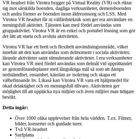
VR headset från Virotea bygger på Virtual Reality (VR) och riktar
sig mot särskilda boenden, dagliga verksamheter, demensboenden
och andra former av boenden inom äldreomsorg och LSS. Med
Virotea VR headset får ni välfärdsteknik som ger era användare en
meningsfull aktivitet. Tjänsten kan med fördel användas som
gruppaktivitet. Virotea VR är en enkel och portabel lösning som gör
det lätt att starta och avsluta aktiviteten.
Virotea VR har ett brett och flexibelt användningsområde, vilket
innebär att den kan användas som delmoment i sociala aktiviteter,
lärande aktiviteter samt stimulerande aktiviteter. I era verksamheter
kan Virotea VR med fördel användas som delmål vid upprättandet
av genomförandeplaner med långsiktiga mål så som att dämpa
nedstämdhet, ensamhet, känslan av isolering och skapa ett
välbefinnande liv. Likaså kan Virotea VR vara ett hjälpmedel för
ökad delaktighet och en meningsfull tillvaro. Aktiviteten ger
möjlighet till att upptäcka nya miljöer och även miljöer man tidigare
besökt.
Detta ingår:
Över 1000 olika upplevelser från hela världen. T.ex. Filmer,
bilder, konserter och guidade turer.
Två VR-headset
Surfplatta