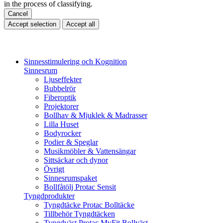
in the process of classifying.
Cancel
Accept selection
Accept all
Sinnesstimulering och Kognition
Sinnesrum
Ljuseffekter
Bubbelrör
Fiberoptik
Projektorer
Bollhav & Mjuklek & Madrasser
Lilla Huset
Bodyrocker
Podier & Speglar
Musikmöbler & Vattensängar
Sittsäckar och dynor
Övrigt
Sinnesrumspaket
Bollfåtölj Protac Sensit
Tyngdprodukter
Tyngdtäcke Protac Bolltäcke
Tillbehör Tyngdtäcken
Tyngdväst Protac MyFit Bollväst