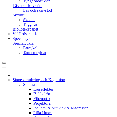
Tyngdprodukter
Läs och skrivstöd
Läs och skrivstöd
Skolkit
Skolkit
Tuggisar
Bibliotekspaket
Välfärdsteknik
Specialcyklar
Specialcyklar
Parcykel
Tandemcyklar
Sinnestimulering och Kognition
Sinnesrum
Ljuseffekter
Bubbelrör
Fiberoptik
Projektorer
Bollhav & Mjuklek & Madrasser
Lilla Huset