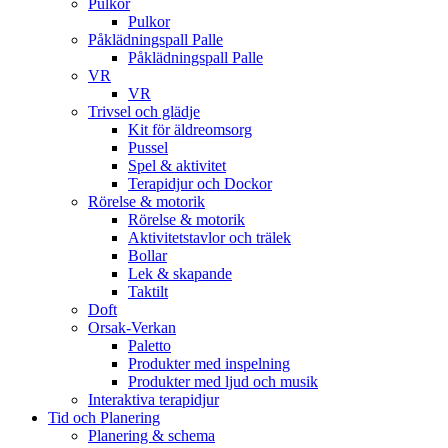
Pulkor
Pulkor
Påklädningspall Palle
Påklädningspall Palle
VR
VR
Trivsel och glädje
Kit för äldreomsorg
Pussel
Spel & aktivitet
Terapidjur och Dockor
Rörelse & motorik
Rörelse & motorik
Aktivitetstavlor och trälek
Bollar
Lek & skapande
Taktilt
Doft
Orsak-Verkan
Paletto
Produkter med inspelning
Produkter med ljud och musik
Interaktiva terapidjur
Tid och Planering
Planering & schema