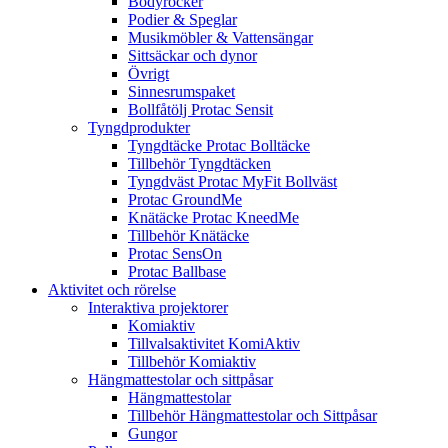
Bodyrocker
Podier & Speglar
Musikmöbler & Vattensängar
Sittsäckar och dynor
Övrigt
Sinnesrumspaket
Bollfåtölj Protac Sensit
Tyngdprodukter
Tyngdtäcke Protac Bolltäcke
Tillbehör Tyngdtäcken
Tyngdväst Protac MyFit Bollväst
Protac GroundMe
Knätäcke Protac KneedMe
Tillbehör Knätäcke
Protac SensOn
Protac Ballbase
Aktivitet och rörelse
Interaktiva projektorer
Komiaktiv
Tillvalsaktivitet KomiAktiv
Tillbehör Komiaktiv
Hängmattestolar och sittpåsar
Hängmattestolar
Tillbehör Hängmattestolar och Sittpåsar
Gungor