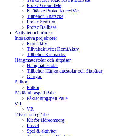
Protac GroundMe
Knätäcke Protac KneedMe
Tillbehör Knätäcke
Protac SensOn
Protac Ballbase
Aktivitet och rörelse
Interaktiva projektorer
Komiaktiv
Tillvalsaktivitet KomiAktiv
Tillbehör Komiaktiv
Hängmattestolar och sittpåsar
Hängmattestolar
Tillbehör Hängmattestolar och Sittpåsar
Gungor
Pulkor
Pulkor
Påklädningspall Palle
Påklädningspall Palle
VR
VR
Trivsel och glädje
Kit för äldreomsorg
Pussel
Spel & aktivitet