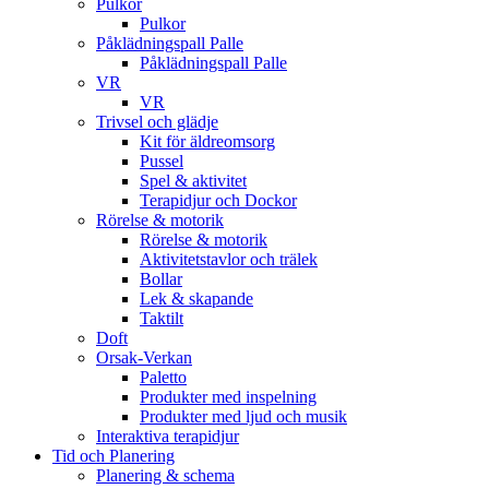
Pulkor
Pulkor
Påklädningspall Palle
Påklädningspall Palle
VR
VR
Trivsel och glädje
Kit för äldreomsorg
Pussel
Spel & aktivitet
Terapidjur och Dockor
Rörelse & motorik
Rörelse & motorik
Aktivitetstavlor och trälek
Bollar
Lek & skapande
Taktilt
Doft
Orsak-Verkan
Paletto
Produkter med inspelning
Produkter med ljud och musik
Interaktiva terapidjur
Tid och Planering
Planering & schema