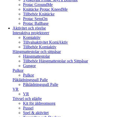
Protac GroundMe
Knätäcke Protac KneedMe
Tillbehör Knätäcke
Protac SensOn
Protac Ballbase
Aktivitet och rörelse
Interaktiva projektorer
Komiaktiv
Tillvalsaktivitet KomiAktiv
Tillbehör Komiaktiv
Hängmattestolar och sittpåsar
Hängmattestolar
Tillbehör Hängmattestolar och Sittpåsar
Gungor
Pulkor
Pulkor
Påklädningspall Palle
Påklädningspall Palle
VR
VR
Trivsel och glädje
Kit för äldreomsorg
Pussel
Spel & aktivitet