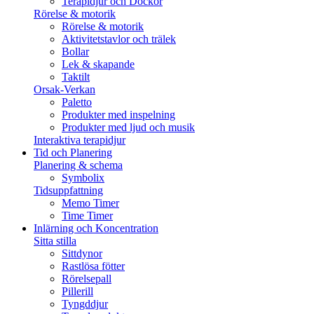
Terapidjur och Dockor
Rörelse & motorik
Rörelse & motorik
Aktivitetstavlor och trälek
Bollar
Lek & skapande
Taktilt
Orsak-Verkan
Paletto
Produkter med inspelning
Produkter med ljud och musik
Interaktiva terapidjur
Tid och Planering
Planering & schema
Symbolix
Tidsuppfattning
Memo Timer
Time Timer
Inlärning och Koncentration
Sitta stilla
Sittdynor
Rastlösa fötter
Rörelsepall
Pillerill
Tyngddjur