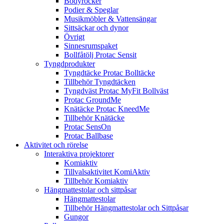
Bodyrocker
Podier & Speglar
Musikmöbler & Vattensängar
Sittsäckar och dynor
Övrigt
Sinnesrumspaket
Bollfåtölj Protac Sensit
Tyngdprodukter
Tyngdtäcke Protac Bolltäcke
Tillbehör Tyngdtäcken
Tyngdväst Protac MyFit Bollväst
Protac GroundMe
Knätäcke Protac KneedMe
Tillbehör Knätäcke
Protac SensOn
Protac Ballbase
Aktivitet och rörelse
Interaktiva projektorer
Komiaktiv
Tillvalsaktivitet KomiAktiv
Tillbehör Komiaktiv
Hängmattestolar och sittpåsar
Hängmattestolar
Tillbehör Hängmattestolar och Sittpåsar
Gungor