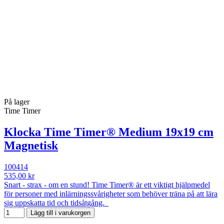
På lager
Time Timer
Klocka Time Timer® Medium 19x19 cm
Magnetisk
100414
535,00 kr
Snart - strax - om en stund! Time Timer® är ett viktigt hjälpmedel
för personer med inlärningssvårigheter som behöver träna på att lära
sig uppskatta tid och tidsåtgång.
Lägg till i varukorgen