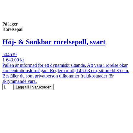
På lager
Rörelsepall
Höj- & Sänkbar rörelsepall, svart
504639
1 643,00 kr
Pallen är utformad för ett dynamiskt sittande. Att vara i rörelse ökar
koncentrationsförmågan. Reglerbar höjd 45-63 cm, sittbredd 35 cm.
Beställer du som privatperson tillkommer fraktkostnader för
skrymmande vara.
Lägg till i varukorgen