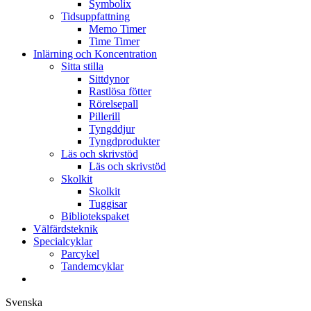
Symbolix
Tidsuppfattning
Memo Timer
Time Timer
Inlärning och Koncentration
Sitta stilla
Sittdynor
Rastlösa fötter
Rörelsepall
Pillerill
Tyngddjur
Tyngdprodukter
Läs och skrivstöd
Läs och skrivstöd
Skolkit
Skolkit
Tuggisar
Bibliotekspaket
Välfärdsteknik
Specialcyklar
Parcykel
Tandemcyklar
Svenska