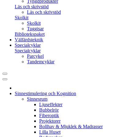
Tyngdprodukter
Läs och skrivstöd
Läs och skrivstöd
Skolkit
Skolkit
Tuggisar
Bibliotekspaket
Välfärdsteknik
Specialcyklar
Specialcyklar
Parcykel
Tandemcyklar
Sinnestimulering och Kognition
Sinnesrum
Ljuseffekter
Bubbelrör
Fiberoptik
Projektorer
Bollhav & Mjuklek & Madrasser
Lilla Huset