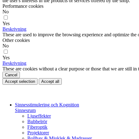
the user's interests in the products or services offered by the shop.
Performance cookies
No
Yes
Beskrivning
These are used to improve the browsing experience and optimize the o
Other cookies
No
Yes
Beskrivning
These are cookies without a clear purpose or those that we are still in 
Cancel
Accept selection
Accept all
Sinnesstimulering och Kognition
Sinnesrum
Ljuseffekter
Bubbelrör
Fiberoptik
Projektorer
Bollhav & Mjuklek & Madrasser