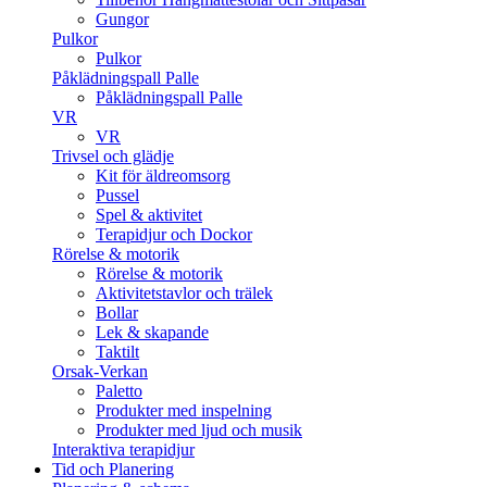
Gungor
Pulkor
Pulkor
Påklädningspall Palle
Påklädningspall Palle
VR
VR
Trivsel och glädje
Kit för äldreomsorg
Pussel
Spel & aktivitet
Terapidjur och Dockor
Rörelse & motorik
Rörelse & motorik
Aktivitetstavlor och trälek
Bollar
Lek & skapande
Taktilt
Orsak-Verkan
Paletto
Produkter med inspelning
Produkter med ljud och musik
Interaktiva terapidjur
Tid och Planering