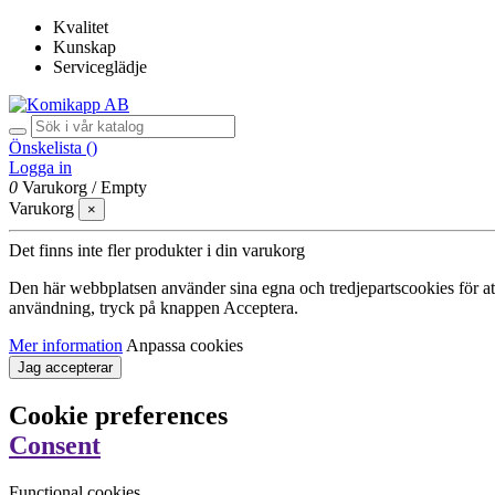
Kvalitet
Kunskap
Serviceglädje
Önskelista (
)
Logga in
0
Varukorg
/
Empty
Varukorg
×
Det finns inte fler produkter i din varukorg
Den här webbplatsen använder sina egna och tredjepartscookies för att f
användning, tryck på knappen Acceptera.
Mer information
Anpassa cookies
Jag accepterar
Cookie preferences
Consent
Functional cookies