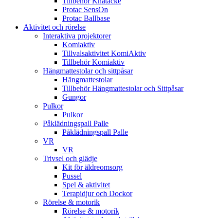
Tillbehör Knätäcke
Protac SensOn
Protac Ballbase
Aktivitet och rörelse
Interaktiva projektorer
Komiaktiv
Tillvalsaktivitet KomiAktiv
Tillbehör Komiaktiv
Hängmattestolar och sittpåsar
Hängmattestolar
Tillbehör Hängmattestolar och Sittpåsar
Gungor
Pulkor
Pulkor
Påklädningspall Palle
Påklädningspall Palle
VR
VR
Trivsel och glädje
Kit för äldreomsorg
Pussel
Spel & aktivitet
Terapidjur och Dockor
Rörelse & motorik
Rörelse & motorik