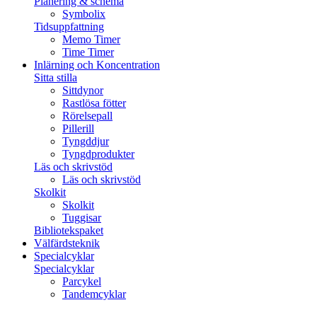
Planering & schema
Symbolix
Tidsuppfattning
Memo Timer
Time Timer
Inlärning och Koncentration
Sitta stilla
Sittdynor
Rastlösa fötter
Rörelsepall
Pillerill
Tyngddjur
Tyngdprodukter
Läs och skrivstöd
Läs och skrivstöd
Skolkit
Skolkit
Tuggisar
Bibliotekspaket
Välfärdsteknik
Specialcyklar
Specialcyklar
Parcykel
Tandemcyklar