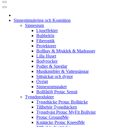
Sinnestimulering och Kognition
Sinnesrum
Ljuseffekter
Bubbelrör
Fiberoptik
Projektorer
Bollhav & Mjuklek & Madrasser
Lilla Huset
Bodyrocker
Podier & Speglar
Musikmöbler & Vattensängar
Sittsäckar och dynor
Övrigt
Sinnesrumspaket
Bollfåtölj Protac Sensit
Tyngdprodukter
Tyngdtäcke Protac Bolltäcke
Tillbehör Tyngdtäcken
Tyngdväst Protac MyFit Bollväst
Protac GroundMe
Knätäcke Protac KneedMe