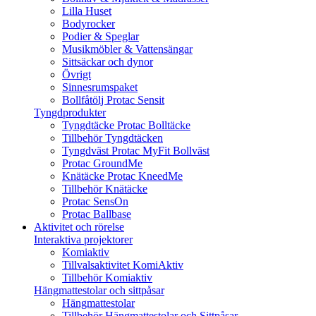
Lilla Huset
Bodyrocker
Podier & Speglar
Musikmöbler & Vattensängar
Sittsäckar och dynor
Övrigt
Sinnesrumspaket
Bollfåtölj Protac Sensit
Tyngdprodukter
Tyngdtäcke Protac Bolltäcke
Tillbehör Tyngdtäcken
Tyngdväst Protac MyFit Bollväst
Protac GroundMe
Knätäcke Protac KneedMe
Tillbehör Knätäcke
Protac SensOn
Protac Ballbase
Aktivitet och rörelse
Interaktiva projektorer
Komiaktiv
Tillvalsaktivitet KomiAktiv
Tillbehör Komiaktiv
Hängmattestolar och sittpåsar
Hängmattestolar
Tillbehör Hängmattestolar och Sittpåsar