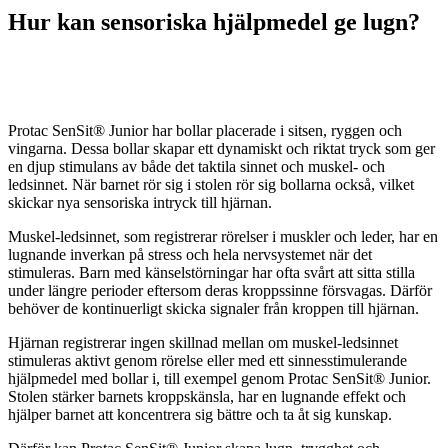
Hur kan sensoriska hjälpmedel ge lugn?
Protac SenSit® Junior har bollar placerade i sitsen, ryggen och
vingarna. Dessa bollar skapar ett dynamiskt och riktat tryck som ger
en djup stimulans av både det taktila sinnet och muskel- och
ledsinnet. När barnet rör sig i stolen rör sig bollarna också, vilket
skickar nya sensoriska intryck till hjärnan.
Muskel-ledsinnet, som registrerar rörelser i muskler och leder, har en
lugnande inverkan på stress och hela nervsystemet när det
stimuleras. Barn med känselstörningar har ofta svårt att sitta stilla
under längre perioder eftersom deras kroppssinne försvagas. Därför
behöver de kontinuerligt skicka signaler från kroppen till hjärnan.
Hjärnan registrerar ingen skillnad mellan om muskel-ledsinnet
stimuleras aktivt genom rörelse eller med ett sinnesstimulerande
hjälpmedel med bollar i, till exempel genom Protac SenSit® Junior.
Stolen stärker barnets kroppskänsla, har en lugnande effekt och
hjälper barnet att koncentrera sig bättre och ta åt sig kunskap.