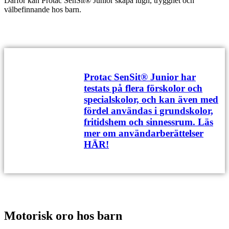
Därför kan Protac SenSit® Junior skapa lugn, trygghet och
välbefinnande hos barn.
Protac SenSit® Junior har
testats på flera förskolor och
specialskolor, och kan även med
fördel användas i grundskolor,
fritidshem och sinnessrum. Läs
mer om användarberättelser
HÄR!
Motorisk oro hos barn