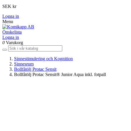
SEK kr
Logga in
Menu
Önskelista
Logga in
0
Varukorg
Sinnestimulering och Kognition
Sinnesrum
Bollfåtölj Protac Sensit
Bollfåtölj Protac Sensit® Junior Aqua inkl. fotpall