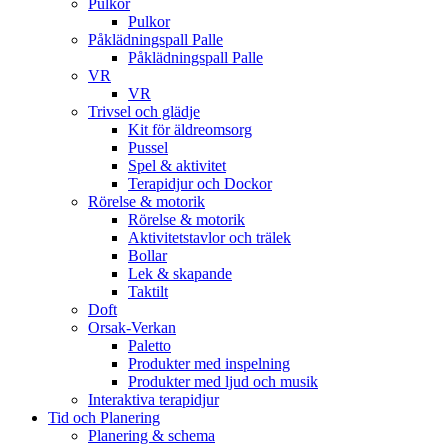
Pulkor
Pulkor
Påklädningspall Palle
Påklädningspall Palle
VR
VR
Trivsel och glädje
Kit för äldreomsorg
Pussel
Spel & aktivitet
Terapidjur och Dockor
Rörelse & motorik
Rörelse & motorik
Aktivitetstavlor och trälek
Bollar
Lek & skapande
Taktilt
Doft
Orsak-Verkan
Paletto
Produkter med inspelning
Produkter med ljud och musik
Interaktiva terapidjur
Tid och Planering
Planering & schema