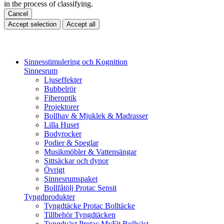
in the process of classifying.
Cancel
Accept selection
Accept all
Sinnesstimulering och Kognition
Sinnesrum
Ljuseffekter
Bubbelrör
Fiberoptik
Projektorer
Bollhav & Mjuklek & Madrasser
Lilla Huset
Bodyrocker
Podier & Speglar
Musikmöbler & Vattensängar
Sittsäckar och dynor
Övrigt
Sinnesrumspaket
Bollfåtölj Protac Sensit
Tyngdprodukter
Tyngdtäcke Protac Bolltäcke
Tillbehör Tyngdtäcken
Tyngdväst Protac MyFit Bollväst