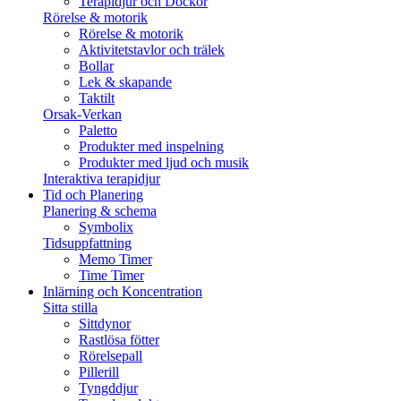
Terapidjur och Dockor
Rörelse & motorik
Rörelse & motorik
Aktivitetstavlor och trälek
Bollar
Lek & skapande
Taktilt
Orsak-Verkan
Paletto
Produkter med inspelning
Produkter med ljud och musik
Interaktiva terapidjur
Tid och Planering
Planering & schema
Symbolix
Tidsuppfattning
Memo Timer
Time Timer
Inlärning och Koncentration
Sitta stilla
Sittdynor
Rastlösa fötter
Rörelsepall
Pillerill
Tyngddjur