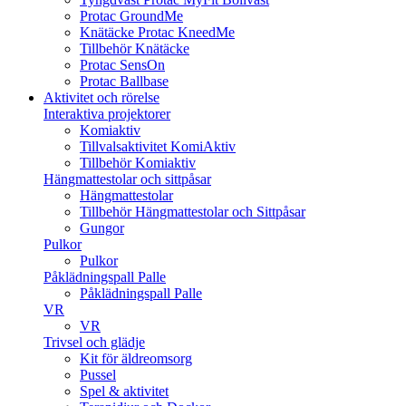
Protac GroundMe
Knätäcke Protac KneedMe
Tillbehör Knätäcke
Protac SensOn
Protac Ballbase
Aktivitet och rörelse
Interaktiva projektorer
Komiaktiv
Tillvalsaktivitet KomiAktiv
Tillbehör Komiaktiv
Hängmattestolar och sittpåsar
Hängmattestolar
Tillbehör Hängmattestolar och Sittpåsar
Gungor
Pulkor
Pulkor
Påklädningspall Palle
Påklädningspall Palle
VR
VR
Trivsel och glädje
Kit för äldreomsorg
Pussel
Spel & aktivitet