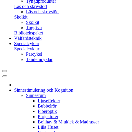
Tyngdprodukter
Läs och skrivstöd
Läs och skrivstöd
Skolkit
Skolkit
Tuggisar
Bibliotekspaket
Välfärdsteknik
Specialcyklar
Specialcyklar
Parcykel
Tandemcyklar
Sinnestimulering och Kognition
Sinnesrum
Ljuseffekter
Bubbelrör
Fiberoptik
Projektorer
Bollhav & Mjuklek & Madrasser
Lilla Huset