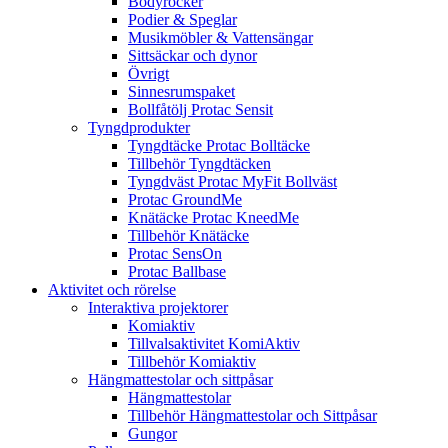
Bodyrocker
Podier & Speglar
Musikmöbler & Vattensängar
Sittsäckar och dynor
Övrigt
Sinnesrumspaket
Bollfåtölj Protac Sensit
Tyngdprodukter
Tyngdtäcke Protac Bolltäcke
Tillbehör Tyngdtäcken
Tyngdväst Protac MyFit Bollväst
Protac GroundMe
Knätäcke Protac KneedMe
Tillbehör Knätäcke
Protac SensOn
Protac Ballbase
Aktivitet och rörelse
Interaktiva projektorer
Komiaktiv
Tillvalsaktivitet KomiAktiv
Tillbehör Komiaktiv
Hängmattestolar och sittpåsar
Hängmattestolar
Tillbehör Hängmattestolar och Sittpåsar
Gungor