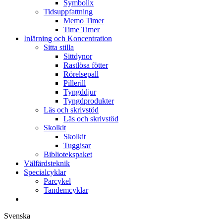
Symbolix
Tidsuppfattning
Memo Timer
Time Timer
Inlärning och Koncentration
Sitta stilla
Sittdynor
Rastlösa fötter
Rörelsepall
Pillerill
Tyngddjur
Tyngdprodukter
Läs och skrivstöd
Läs och skrivstöd
Skolkit
Skolkit
Tuggisar
Bibliotekspaket
Välfärdsteknik
Specialcyklar
Parcykel
Tandemcyklar
Svenska