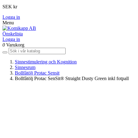
SEK kr
Logga in
Menu
Önskelista
Logga in
0
Varukorg
Sinnestimulering och Kognition
Sinnesrum
Bollfåtölj Protac Sensit
Bollfåtölj Protac SenSit® Straight Dusty Green inkl fotpall