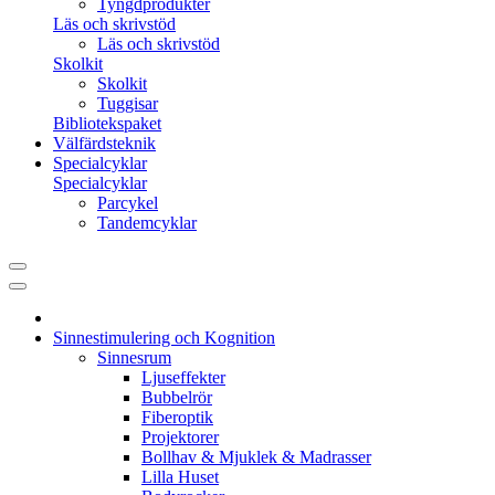
Tyngdprodukter
Läs och skrivstöd
Läs och skrivstöd
Skolkit
Skolkit
Tuggisar
Bibliotekspaket
Välfärdsteknik
Specialcyklar
Specialcyklar
Parcykel
Tandemcyklar
Sinnestimulering och Kognition
Sinnesrum
Ljuseffekter
Bubbelrör
Fiberoptik
Projektorer
Bollhav & Mjuklek & Madrasser
Lilla Huset