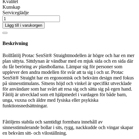
Kvalitet
Kunskap
Serviceglädje
Lägg till i varukorgen
Beskrivning
Bollfåtölj Protac SenSit® Straightmodellen är högre och har en mer
plan sittyta. Sittdynan är vändbar med en mjuk sida och en sida där
du får beröring av plastbollarna. Lämpar sig för personer som
upplever den andra modellen för svår att ta sig i och ur. Protac
SenSit® Straight har en ergonomisk och bekväm design med fokus
på sinnesstimulans. Sitsens höjd och vinkel är specifikt utvecklade
för användare som har svårt att resa sig och sätta sig på egen hand.
Fåtölj är utvecklad som ett hjälpmedel i vardagen för både barn,
unga, vuxna och äldre med fysiska eller psykiska
funktionsnedsättningar.
Fåtöljens stabila och samtidigt formbara innehåll av
sinnesstimulerande bollar i sits, rygg, nackkudde och vingar skapar
en bekväm sitt- och viloställning.