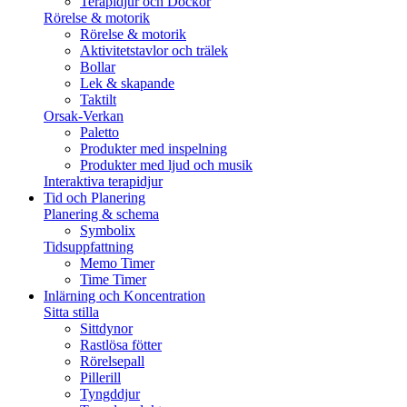
Terapidjur och Dockor
Rörelse & motorik
Rörelse & motorik
Aktivitetstavlor och trälek
Bollar
Lek & skapande
Taktilt
Orsak-Verkan
Paletto
Produkter med inspelning
Produkter med ljud och musik
Interaktiva terapidjur
Tid och Planering
Planering & schema
Symbolix
Tidsuppfattning
Memo Timer
Time Timer
Inlärning och Koncentration
Sitta stilla
Sittdynor
Rastlösa fötter
Rörelsepall
Pillerill
Tyngddjur