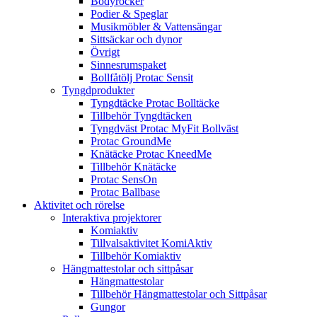
Bodyrocker
Podier & Speglar
Musikmöbler & Vattensängar
Sittsäckar och dynor
Övrigt
Sinnesrumspaket
Bollfåtölj Protac Sensit
Tyngdprodukter
Tyngdtäcke Protac Bolltäcke
Tillbehör Tyngdtäcken
Tyngdväst Protac MyFit Bollväst
Protac GroundMe
Knätäcke Protac KneedMe
Tillbehör Knätäcke
Protac SensOn
Protac Ballbase
Aktivitet och rörelse
Interaktiva projektorer
Komiaktiv
Tillvalsaktivitet KomiAktiv
Tillbehör Komiaktiv
Hängmattestolar och sittpåsar
Hängmattestolar
Tillbehör Hängmattestolar och Sittpåsar
Gungor