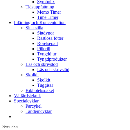
Symbolix
Tidsuppfattning
Memo Timer
Time Timer
Inlärning och Koncentration
Sitta stilla
Sittdynor
Rastlösa fötter
Rörelsepall
Pillerill
Tyngddjur
Tyngdprodukter
Läs och skrivstöd
Läs och skrivstöd
Skolkit
Skolkit
Tuggisar
Bibliotekspaket
Välfärdsteknik
Specialcyklar
Parcykel
Tandemcyklar
Svenska