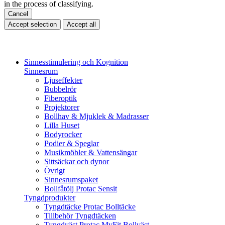
in the process of classifying.
Cancel
Accept selection
Accept all
Sinnesstimulering och Kognition
Sinnesrum
Ljuseffekter
Bubbelrör
Fiberoptik
Projektorer
Bollhav & Mjuklek & Madrasser
Lilla Huset
Bodyrocker
Podier & Speglar
Musikmöbler & Vattensängar
Sittsäckar och dynor
Övrigt
Sinnesrumspaket
Bollfåtölj Protac Sensit
Tyngdprodukter
Tyngdtäcke Protac Bolltäcke
Tillbehör Tyngdtäcken
Tyngdväst Protac MyFit Bollväst