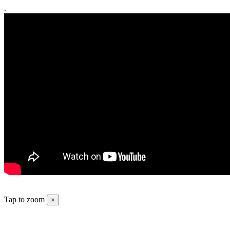
.
Tap to zoom
×