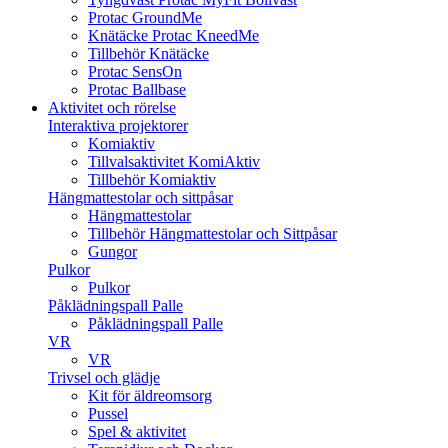
Protac GroundMe
Knätäcke Protac KneedMe
Tillbehör Knätäcke
Protac SensOn
Protac Ballbase
Aktivitet och rörelse
Interaktiva projektorer
Komiaktiv
Tillvalsaktivitet KomiAktiv
Tillbehör Komiaktiv
Hängmattestolar och sittpåsar
Hängmattestolar
Tillbehör Hängmattestolar och Sittpåsar
Gungor
Pulkor
Pulkor
Påklädningspall Palle
Påklädningspall Palle
VR
VR
Trivsel och glädje
Kit för äldreomsorg
Pussel
Spel & aktivitet