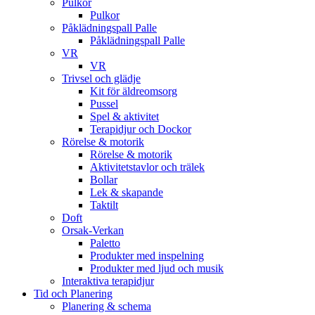
Pulkor
Pulkor
Påklädningspall Palle
Påklädningspall Palle
VR
VR
Trivsel och glädje
Kit för äldreomsorg
Pussel
Spel & aktivitet
Terapidjur och Dockor
Rörelse & motorik
Rörelse & motorik
Aktivitetstavlor och trälek
Bollar
Lek & skapande
Taktilt
Doft
Orsak-Verkan
Paletto
Produkter med inspelning
Produkter med ljud och musik
Interaktiva terapidjur
Tid och Planering
Planering & schema