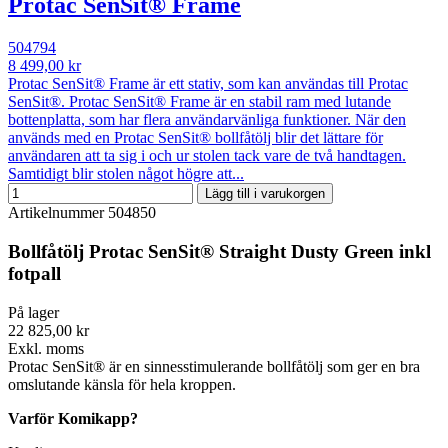
Protac SenSit® Frame
504794
8 499,00 kr
Protac SenSit® Frame är ett stativ, som kan användas till Protac
SenSit®. Protac SenSit® Frame är en stabil ram med lutande
bottenplatta, som har flera användarvänliga funktioner. När den
används med en Protac SenSit® bollfåtölj blir det lättare för
användaren att ta sig i och ur stolen tack vare de två handtagen.
Samtidigt blir stolen något högre att...
Lägg till i varukorgen
Artikelnummer
504850
Bollfåtölj Protac SenSit® Straight Dusty Green inkl
fotpall
På lager
22 825,00 kr
Exkl. moms
Protac SenSit® är en sinnesstimulerande bollfåtölj som ger en bra
omslutande känsla för hela kroppen.
Varför Komikapp?