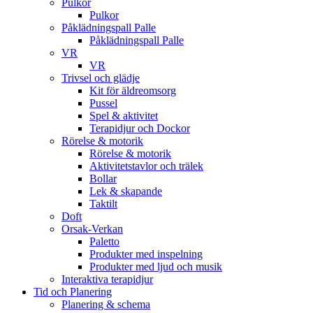
Pulkor
Pulkor
Påklädningspall Palle
Påklädningspall Palle
VR
VR
Trivsel och glädje
Kit för äldreomsorg
Pussel
Spel & aktivitet
Terapidjur och Dockor
Rörelse & motorik
Rörelse & motorik
Aktivitetstavlor och trälek
Bollar
Lek & skapande
Taktilt
Doft
Orsak-Verkan
Paletto
Produkter med inspelning
Produkter med ljud och musik
Interaktiva terapidjur
Tid och Planering
Planering & schema