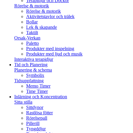
Terapidjur och Dockor
Rörelse & motorik
Rörelse & motorik
Aktivitetstavlor och trälek
Bollar
Lek & skapande
Taktilt
Orsak-Verkan
Paletto
Produkter med inspelning
Produkter med ljud och musik
Interaktiva terapidjur
Tid och Planering
Planering & schema
Symbolix
Tidsuppfattning
Memo Timer
Time Timer
Inlärning och Koncentration
Sitta stilla
Sittdynor
Rastlösa fötter
Rörelsepall
Pillerill
Tyngddjur