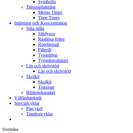
Symbolix
Tidsuppfattning
Memo Timer
Time Timer
Inlärning och Koncentration
Sitta stilla
Sittdynor
Rastlösa fötter
Rörelsepall
Pillerill
Tyngddjur
Tyngdprodukter
Läs och skrivstöd
Läs och skrivstöd
Skolkit
Skolkit
Tuggisar
Bibliotekspaket
Välfärdsteknik
Specialcyklar
Parcykel
Tandemcyklar
Svenska