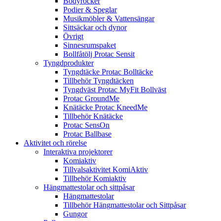
Bodyrocker
Podier & Speglar
Musikmöbler & Vattensängar
Sittsäckar och dynor
Övrigt
Sinnesrumspaket
Bollfåtölj Protac Sensit
Tyngdprodukter
Tyngdtäcke Protac Bolltäcke
Tillbehör Tyngdtäcken
Tyngdväst Protac MyFit Bollväst
Protac GroundMe
Knätäcke Protac KneedMe
Tillbehör Knätäcke
Protac SensOn
Protac Ballbase
Aktivitet och rörelse
Interaktiva projektorer
Komiaktiv
Tillvalsaktivitet KomiAktiv
Tillbehör Komiaktiv
Hängmattestolar och sittpåsar
Hängmattestolar
Tillbehör Hängmattestolar och Sittpåsar
Gungor