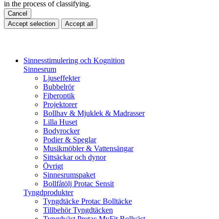
in the process of classifying.
Cancel
Accept selection
Accept all
Sinnesstimulering och Kognition
Sinnesrum
Ljuseffekter
Bubbelrör
Fiberoptik
Projektorer
Bollhav & Mjuklek & Madrasser
Lilla Huset
Bodyrocker
Podier & Speglar
Musikmöbler & Vattensängar
Sittsäckar och dynor
Övrigt
Sinnesrumspaket
Bollfåtölj Protac Sensit
Tyngdprodukter
Tyngdtäcke Protac Bolltäcke
Tillbehör Tyngdtäcken
Tyngdväst Protac MyFit Bollväst