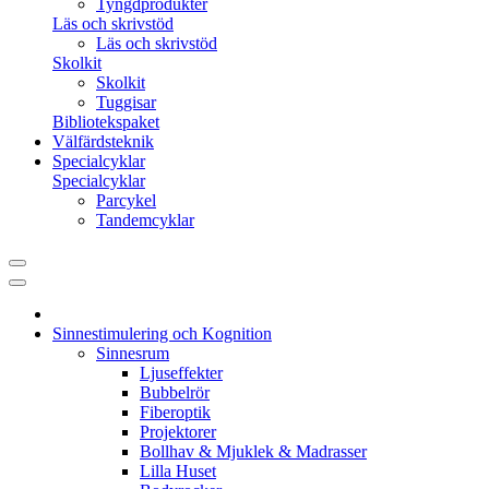
Tyngdprodukter
Läs och skrivstöd
Läs och skrivstöd
Skolkit
Skolkit
Tuggisar
Bibliotekspaket
Välfärdsteknik
Specialcyklar
Specialcyklar
Parcykel
Tandemcyklar
Sinnestimulering och Kognition
Sinnesrum
Ljuseffekter
Bubbelrör
Fiberoptik
Projektorer
Bollhav & Mjuklek & Madrasser
Lilla Huset