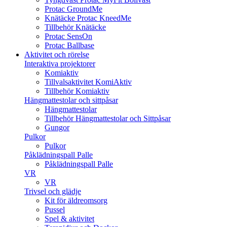
Protac GroundMe
Knätäcke Protac KneedMe
Tillbehör Knätäcke
Protac SensOn
Protac Ballbase
Aktivitet och rörelse
Interaktiva projektorer
Komiaktiv
Tillvalsaktivitet KomiAktiv
Tillbehör Komiaktiv
Hängmattestolar och sittpåsar
Hängmattestolar
Tillbehör Hängmattestolar och Sittpåsar
Gungor
Pulkor
Pulkor
Påklädningspall Palle
Påklädningspall Palle
VR
VR
Trivsel och glädje
Kit för äldreomsorg
Pussel
Spel & aktivitet