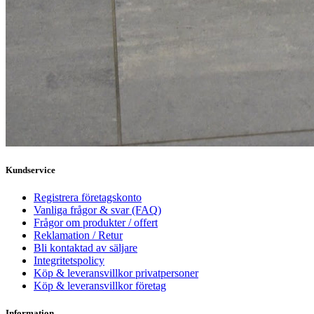
Kundservice
Registrera företagskonto
Vanliga frågor & svar (FAQ)
Frågor om produkter / offert
Reklamation / Retur
Bli kontaktad av säljare
Integritetspolicy
Köp & leveransvillkor privatpersoner
Köp & leveransvillkor företag
Information