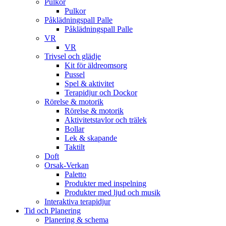
Pulkor
Pulkor
Påklädningspall Palle
Påklädningspall Palle
VR
VR
Trivsel och glädje
Kit för äldreomsorg
Pussel
Spel & aktivitet
Terapidjur och Dockor
Rörelse & motorik
Rörelse & motorik
Aktivitetstavlor och trälek
Bollar
Lek & skapande
Taktilt
Doft
Orsak-Verkan
Paletto
Produkter med inspelning
Produkter med ljud och musik
Interaktiva terapidjur
Tid och Planering
Planering & schema