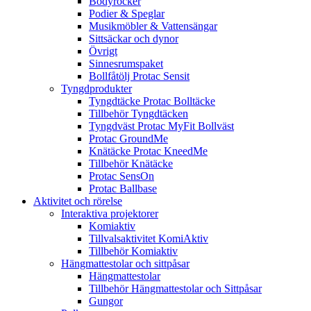
Bodyrocker
Podier & Speglar
Musikmöbler & Vattensängar
Sittsäckar och dynor
Övrigt
Sinnesrumspaket
Bollfåtölj Protac Sensit
Tyngdprodukter
Tyngdtäcke Protac Bolltäcke
Tillbehör Tyngdtäcken
Tyngdväst Protac MyFit Bollväst
Protac GroundMe
Knätäcke Protac KneedMe
Tillbehör Knätäcke
Protac SensOn
Protac Ballbase
Aktivitet och rörelse
Interaktiva projektorer
Komiaktiv
Tillvalsaktivitet KomiAktiv
Tillbehör Komiaktiv
Hängmattestolar och sittpåsar
Hängmattestolar
Tillbehör Hängmattestolar och Sittpåsar
Gungor