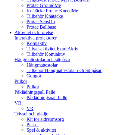
Protac GroundMe
Knätäcke Protac KneedMe
Tillbehör Knätäcke
Protac SensOn
Protac Ballbase
Aktivitet och rörelse
Interaktiva projektorer
Komiaktiv
Tillvalsaktivitet KomiAktiv
Tillbehör Komiaktiv
Hängmattestolar och sittpåsar
Hängmattestolar
Tillbehör Hängmattestolar och Sittpåsar
Gungor
Pulkor
Pulkor
Påklädningspall Palle
Påklädningspall Palle
VR
VR
Trivsel och glädje
Kit för äldreomsorg
Pussel
Spel & aktivitet