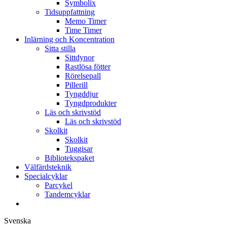
Symbolix
Tidsuppfattning
Memo Timer
Time Timer
Inlärning och Koncentration
Sitta stilla
Sittdynor
Rastlösa fötter
Rörelsepall
Pillerill
Tyngddjur
Tyngdprodukter
Läs och skrivstöd
Läs och skrivstöd
Skolkit
Skolkit
Tuggisar
Bibliotekspaket
Välfärdsteknik
Specialcyklar
Parcykel
Tandemcyklar
Svenska