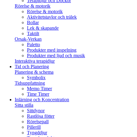
Terapidjur och Dockor
Rörelse & motorik
Rörelse & motorik
Aktivitetstavlor och trälek
Bollar
Lek & skapande
Taktilt
Orsak-Verkan
Paletto
Produkter med inspelning
Produkter med ljud och musik
Interaktiva terapidjur
Tid och Planering
Planering & schema
Symbolix
Tidsuppfattning
Memo Timer
Time Timer
Inlärning och Koncentration
Sitta stilla
Sittdynor
Rastlösa fötter
Rörelsepall
Pillerill
Tyngddjur