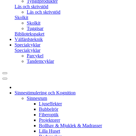
Tyngdprodukter
Läs och skrivstöd
Läs och skrivstöd
Skolkit
Skolkit
Tuggisar
Bibliotekspaket
Välfärdsteknik
Specialcyklar
Specialcyklar
Parcykel
Tandemcyklar
Sinnestimulering och Kognition
Sinnesrum
Ljuseffekter
Bubbelrör
Fiberoptik
Projektorer
Bollhav & Mjuklek & Madrasser
Lilla Huset