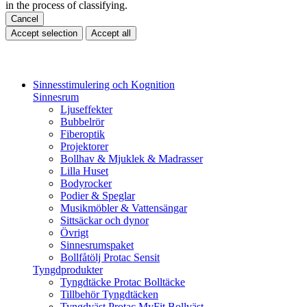
in the process of classifying.
Cancel
Accept selection
Accept all
Sinnesstimulering och Kognition
Sinnesrum
Ljuseffekter
Bubbelrör
Fiberoptik
Projektorer
Bollhav & Mjuklek & Madrasser
Lilla Huset
Bodyrocker
Podier & Speglar
Musikmöbler & Vattensängar
Sittsäckar och dynor
Övrigt
Sinnesrumspaket
Bollfåtölj Protac Sensit
Tyngdprodukter
Tyngdtäcke Protac Bolltäcke
Tillbehör Tyngdtäcken
Tyngdväst Protac MyFit Bollväst