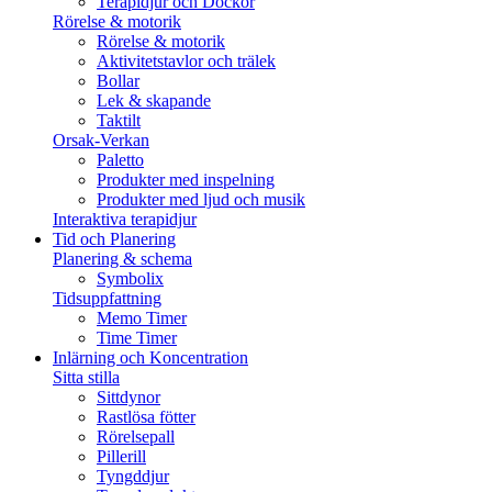
Terapidjur och Dockor
Rörelse & motorik
Rörelse & motorik
Aktivitetstavlor och trälek
Bollar
Lek & skapande
Taktilt
Orsak-Verkan
Paletto
Produkter med inspelning
Produkter med ljud och musik
Interaktiva terapidjur
Tid och Planering
Planering & schema
Symbolix
Tidsuppfattning
Memo Timer
Time Timer
Inlärning och Koncentration
Sitta stilla
Sittdynor
Rastlösa fötter
Rörelsepall
Pillerill
Tyngddjur