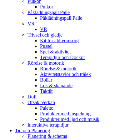
Pulkor
Pulkor
Påklädningspall Palle
Påklädningspall Palle
VR
VR
Trivsel och glädje
Kit för äldreomsorg
Pussel
Spel & aktivitet
Terapidjur och Dockor
Rörelse & motorik
Rörelse & motorik
Aktivitetstavlor och trälek
Bollar
Lek & skapande
Taktilt
Doft
Orsak-Verkan
Paletto
Produkter med inspelning
Produkter med ljud och musik
Interaktiva terapidjur
Tid och Planering
Planering & schema