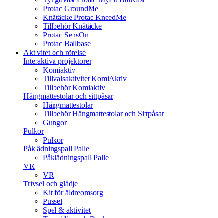
Protac GroundMe
Knätäcke Protac KneedMe
Tillbehör Knätäcke
Protac SensOn
Protac Ballbase
Aktivitet och rörelse
Interaktiva projektorer
Komiaktiv
Tillvalsaktivitet KomiAktiv
Tillbehör Komiaktiv
Hängmattestolar och sittpåsar
Hängmattestolar
Tillbehör Hängmattestolar och Sittpåsar
Gungor
Pulkor
Pulkor
Påklädningspall Palle
Påklädningspall Palle
VR
VR
Trivsel och glädje
Kit för äldreomsorg
Pussel
Spel & aktivitet