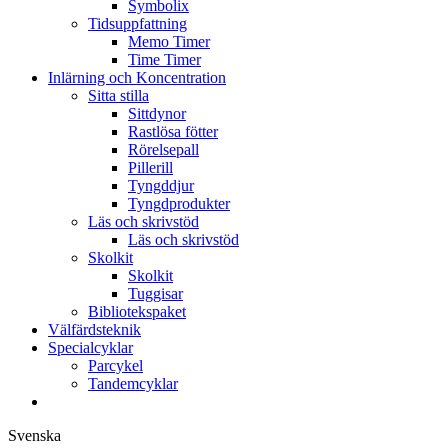
Symbolix
Tidsuppfattning
Memo Timer
Time Timer
Inlärning och Koncentration
Sitta stilla
Sittdynor
Rastlösa fötter
Rörelsepall
Pillerill
Tyngddjur
Tyngdprodukter
Läs och skrivstöd
Läs och skrivstöd
Skolkit
Skolkit
Tuggisar
Bibliotekspaket
Välfärdsteknik
Specialcyklar
Parcykel
Tandemcyklar
Svenska