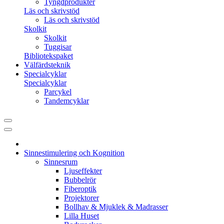
Tyngdprodukter
Läs och skrivstöd
Läs och skrivstöd
Skolkit
Skolkit
Tuggisar
Bibliotekspaket
Välfärdsteknik
Specialcyklar
Specialcyklar
Parcykel
Tandemcyklar
Sinnestimulering och Kognition
Sinnesrum
Ljuseffekter
Bubbelrör
Fiberoptik
Projektorer
Bollhav & Mjuklek & Madrasser
Lilla Huset