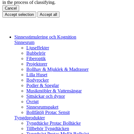
in the process of classifying.
Cancel
Accept selection
Accept all
Sinnesstimulering och Kognition
Sinnesrum
Ljuseffekter
Bubbelrör
Fiberoptik
Projektorer
Bollhav & Mjuklek & Madrasser
Lilla Huset
Bodyrocker
Podier & Speglar
Musikmöbler & Vattensängar
Sittsäckar och dynor
Övrigt
Sinnesrumspaket
Bollfåtölj Protac Sensit
Tyngdprodukter
Tyngdtäcke Protac Bolltäcke
Tillbehör Tyngdtäcken
Tyngdväst Protac MyFit Bollväst