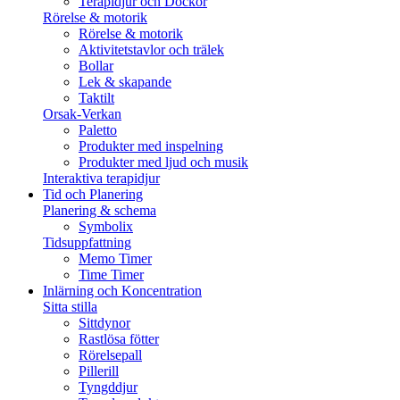
Terapidjur och Dockor
Rörelse & motorik
Rörelse & motorik
Aktivitetstavlor och trälek
Bollar
Lek & skapande
Taktilt
Orsak-Verkan
Paletto
Produkter med inspelning
Produkter med ljud och musik
Interaktiva terapidjur
Tid och Planering
Planering & schema
Symbolix
Tidsuppfattning
Memo Timer
Time Timer
Inlärning och Koncentration
Sitta stilla
Sittdynor
Rastlösa fötter
Rörelsepall
Pillerill
Tyngddjur