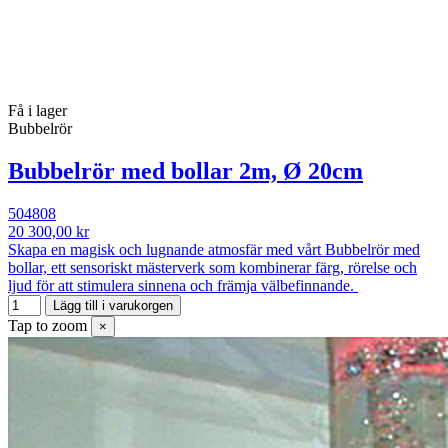
Få i lager
Bubbelrör
Bubbelrör med bollar 2m, Ø 20cm
504808
20 300,00 kr
Skapa en magisk och lugnande atmosfär med vårt Bubbelrör med
bollar, ett sensoriskt mästerverk som kombinerar färg, rörelse och
ljud för att stimulera sinnena och främja välbefinnande.
Lägg till i varukorgen
Tap to zoom
×