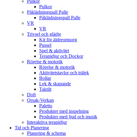
Pulkor
Pulkor
Påklädningspall Palle
Påklädningspall Palle
VR
VR
Trivsel och glädje
Kit för äldreomsorg
Pussel
Spel & aktivitet
Terapidjur och Dockor
Rörelse & motorik
Rörelse & motorik
Aktivitetstavlor och trälek
Bollar
Lek & skapande
Taktilt
Doft
Orsak-Verkan
Paletto
Produkter med inspelning
Produkter med ljud och musik
Interaktiva terapidjur
Tid och Planering
Planering & schema