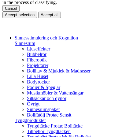
in the process of classifying.
Cancel
Accept selection
Accept all
Sinnesstimulering och Kognition
Sinnesrum
Ljuseffekter
Bubbelrör
Fiberoptik
Projektorer
Bollhav & Mjuklek & Madrasser
Lilla Huset
Bodyrocker
Podier & Speglar
Musikmöbler & Vattensängar
Sittsäckar och dynor
Övrigt
Sinnesrumspaket
Bollfåtölj Protac Sensit
Tyngdprodukter
Tyngdtäcke Protac Bolltäcke
Tillbehör Tyngdtäcken
Tyngdväst Protac MyFit Bollväst