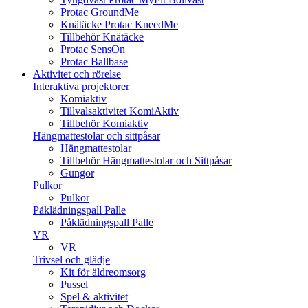
Protac GroundMe
Knätäcke Protac KneedMe
Tillbehör Knätäcke
Protac SensOn
Protac Ballbase
Aktivitet och rörelse
Interaktiva projektorer
Komiaktiv
Tillvalsaktivitet KomiAktiv
Tillbehör Komiaktiv
Hängmattestolar och sittpåsar
Hängmattestolar
Tillbehör Hängmattestolar och Sittpåsar
Gungor
Pulkor
Pulkor
Påklädningspall Palle
Påklädningspall Palle
VR
VR
Trivsel och glädje
Kit för äldreomsorg
Pussel
Spel & aktivitet