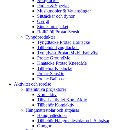
Bodyrocker
Podier & Speglar
Musikmöbler & Vattensängar
Sittsäckar och dynor
Övrigt
Sinnesrumspaket
Bollfåtölj Protac Sensit
Tyngdprodukter
Tyngdtäcke Protac Bolltäcke
Tillbehör Tyngdtäcken
Tyngdväst Protac MyFit Bollväst
Protac GroundMe
Knätäcke Protac KneedMe
Tillbehör Knätäcke
Protac SensOn
Protac Ballbase
Aktivitet och rörelse
Interaktiva projektorer
Komiaktiv
Tillvalsaktivitet KomiAktiv
Tillbehör Komiaktiv
Hängmattestolar och sittpåsar
Hängmattestolar
Tillbehör Hängmattestolar och Sittpåsar
Gungor