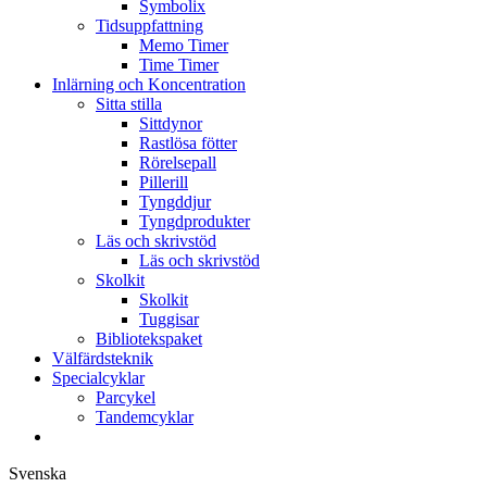
Symbolix
Tidsuppfattning
Memo Timer
Time Timer
Inlärning och Koncentration
Sitta stilla
Sittdynor
Rastlösa fötter
Rörelsepall
Pillerill
Tyngddjur
Tyngdprodukter
Läs och skrivstöd
Läs och skrivstöd
Skolkit
Skolkit
Tuggisar
Bibliotekspaket
Välfärdsteknik
Specialcyklar
Parcykel
Tandemcyklar
Svenska