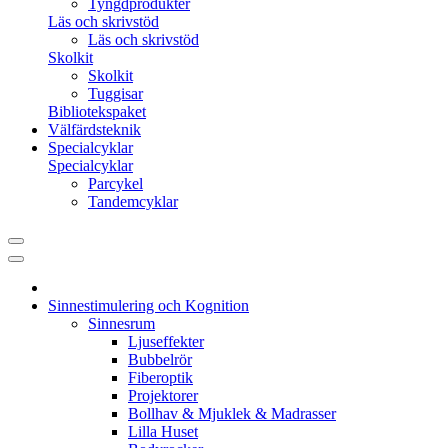
Tyngdprodukter
Läs och skrivstöd
Läs och skrivstöd
Skolkit
Skolkit
Tuggisar
Bibliotekspaket
Välfärdsteknik
Specialcyklar
Specialcyklar
Parcykel
Tandemcyklar
Sinnestimulering och Kognition
Sinnesrum
Ljuseffekter
Bubbelrör
Fiberoptik
Projektorer
Bollhav & Mjuklek & Madrasser
Lilla Huset