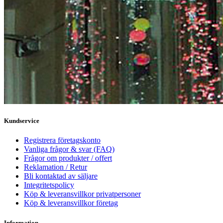
Kundservice
Registrera företagskonto
Vanliga frågor & svar (FAQ)
Frågor om produkter / offert
Reklamation / Retur
Bli kontaktad av säljare
Integritetspolicy
Köp & leveransvillkor privatpersoner
Köp & leveransvillkor företag
Information