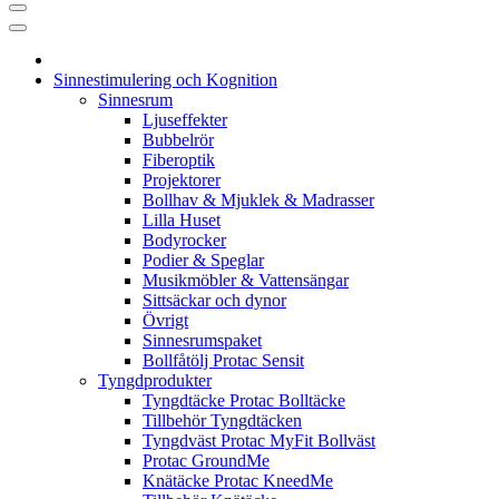
Sinnestimulering och Kognition
Sinnesrum
Ljuseffekter
Bubbelrör
Fiberoptik
Projektorer
Bollhav & Mjuklek & Madrasser
Lilla Huset
Bodyrocker
Podier & Speglar
Musikmöbler & Vattensängar
Sittsäckar och dynor
Övrigt
Sinnesrumspaket
Bollfåtölj Protac Sensit
Tyngdprodukter
Tyngdtäcke Protac Bolltäcke
Tillbehör Tyngdtäcken
Tyngdväst Protac MyFit Bollväst
Protac GroundMe
Knätäcke Protac KneedMe