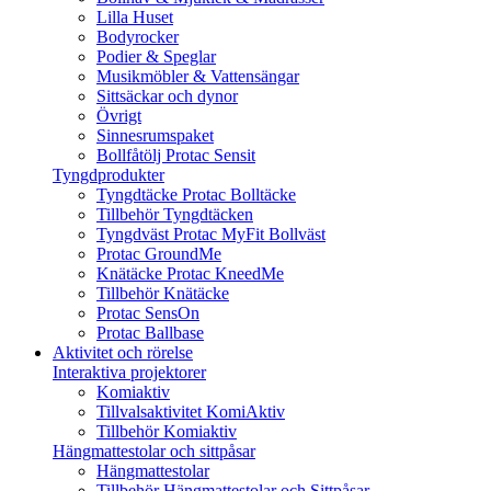
Lilla Huset
Bodyrocker
Podier & Speglar
Musikmöbler & Vattensängar
Sittsäckar och dynor
Övrigt
Sinnesrumspaket
Bollfåtölj Protac Sensit
Tyngdprodukter
Tyngdtäcke Protac Bolltäcke
Tillbehör Tyngdtäcken
Tyngdväst Protac MyFit Bollväst
Protac GroundMe
Knätäcke Protac KneedMe
Tillbehör Knätäcke
Protac SensOn
Protac Ballbase
Aktivitet och rörelse
Interaktiva projektorer
Komiaktiv
Tillvalsaktivitet KomiAktiv
Tillbehör Komiaktiv
Hängmattestolar och sittpåsar
Hängmattestolar
Tillbehör Hängmattestolar och Sittpåsar