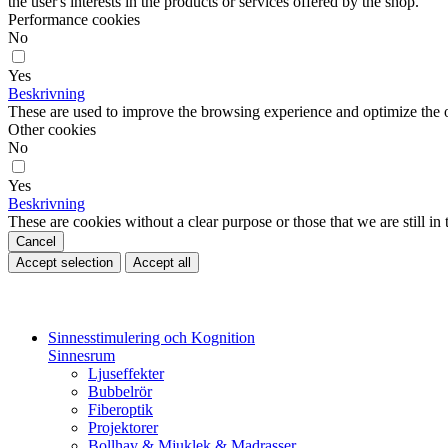
the user's interests in the products or services offered by the shop.
Performance cookies
No
Yes
Beskrivning
These are used to improve the browsing experience and optimize the o
Other cookies
No
Yes
Beskrivning
These are cookies without a clear purpose or those that we are still in 
Cancel
Accept selection
Accept all
Sinnesstimulering och Kognition
Sinnesrum
Ljuseffekter
Bubbelrör
Fiberoptik
Projektorer
Bollhav & Mjuklek & Madrasser