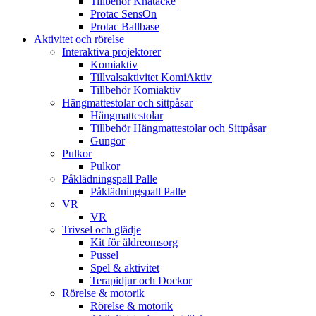
Tillbehör Knätäcke
Protac SensOn
Protac Ballbase
Aktivitet och rörelse
Interaktiva projektorer
Komiaktiv
Tillvalsaktivitet KomiAktiv
Tillbehör Komiaktiv
Hängmattestolar och sittpåsar
Hängmattestolar
Tillbehör Hängmattestolar och Sittpåsar
Gungor
Pulkor
Pulkor
Påklädningspall Palle
Påklädningspall Palle
VR
VR
Trivsel och glädje
Kit för äldreomsorg
Pussel
Spel & aktivitet
Terapidjur och Dockor
Rörelse & motorik
Rörelse & motorik