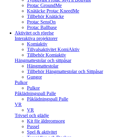
Protac GroundMe
Knätäcke Protac KneedMe
Tillbehör Knätäcke
Protac SensOn
Protac Ballbase
Aktivitet och rörelse
Interaktiva projektorer
Komiaktiv
Tillvalsaktivitet KomiAktiv
Tillbehör Komiaktiv
Hängmattestolar och sittpåsar
Hängmattestolar
Tillbehör Hängmattestolar och Sittpåsar
Gungor
Pulkor
Pulkor
Påklädningspall Palle
Påklädningspall Palle
VR
VR
Trivsel och glädje
Kit för äldreomsorg
Pussel
Spel & aktivitet