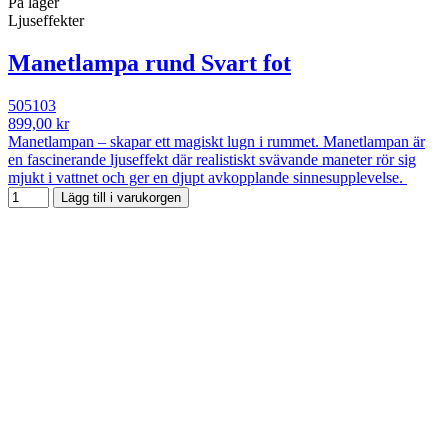
På lager
Ljuseffekter
Manetlampa rund Svart fot
505103
899,00 kr
Manetlampan – skapar ett magiskt lugn i rummet. Manetlampan är
en fascinerande ljuseffekt där realistiskt svävande maneter rör sig
mjukt i vattnet och ger en djupt avkopplande sinnesupplevelse.
Lägg till i varukorgen