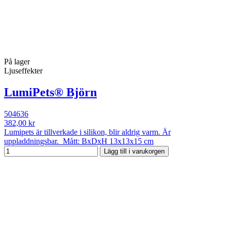
På lager
Ljuseffekter
LumiPets® Björn
504636
382,00 kr
Lumipets är tillverkade i silikon, blir aldrig varm. Är
uppladdningsbar. Mått: BxDxH 13x13x15 cm
Lägg till i varukorgen