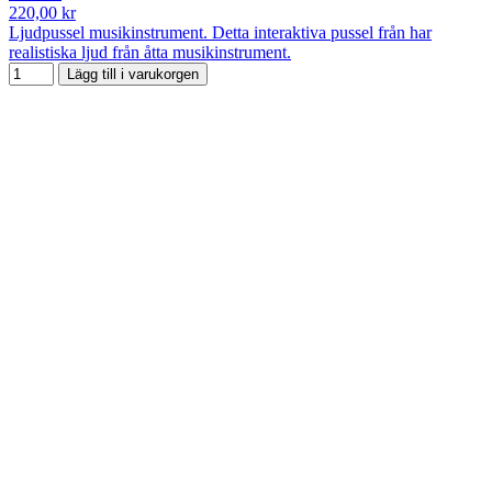
220,00 kr
Ljudpussel musikinstrument. Detta interaktiva pussel från har
realistiska ljud från åtta musikinstrument.
Lägg till i varukorgen