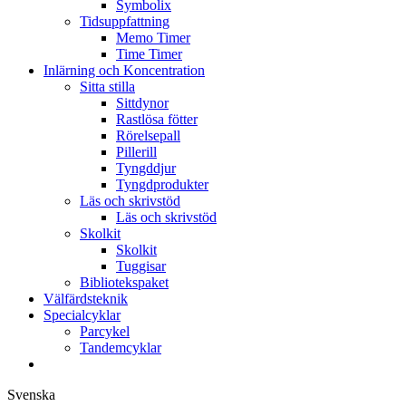
Symbolix
Tidsuppfattning
Memo Timer
Time Timer
Inlärning och Koncentration
Sitta stilla
Sittdynor
Rastlösa fötter
Rörelsepall
Pillerill
Tyngddjur
Tyngdprodukter
Läs och skrivstöd
Läs och skrivstöd
Skolkit
Skolkit
Tuggisar
Bibliotekspaket
Välfärdsteknik
Specialcyklar
Parcykel
Tandemcyklar
Svenska