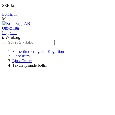
SEK kr
Logga in
Menu
Önskelista
Logga in
0
Varukorg
Sinnestimulering och Kognition
Sinnesrum
Ljuseffekter
Taktila lysande bollar