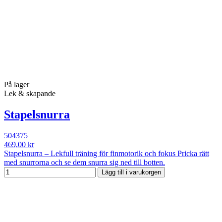
På lager
Lek & skapande
Stapelsnurra
504375
469,00 kr
Stapelsnurra – Lekfull träning för finmotorik och fokus Pricka rätt
med snurrorna och se dem snurra sig ned till botten.
Lägg till i varukorgen