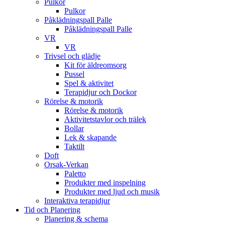
Pulkor
Pulkor
Påklädningspall Palle
Påklädningspall Palle
VR
VR
Trivsel och glädje
Kit för äldreomsorg
Pussel
Spel & aktivitet
Terapidjur och Dockor
Rörelse & motorik
Rörelse & motorik
Aktivitetstavlor och trälek
Bollar
Lek & skapande
Taktilt
Doft
Orsak-Verkan
Paletto
Produkter med inspelning
Produkter med ljud och musik
Interaktiva terapidjur
Tid och Planering
Planering & schema