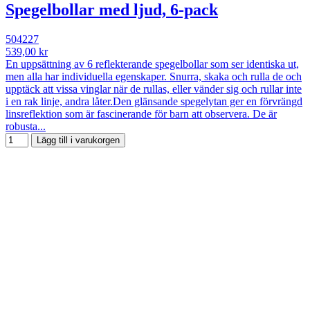
Spegelbollar med ljud, 6-pack
504227
539,00 kr
En uppsättning av 6 reflekterande spegelbollar som ser identiska ut,
men alla har individuella egenskaper. Snurra, skaka och rulla de och
upptäck att vissa vinglar när de rullas, eller vänder sig och rullar inte
i en rak linje, andra låter.Den glänsande spegelytan ger en förvrängd
linsreflektion som är fascinerande för barn att observera. De är
robusta...
Lägg till i varukorgen