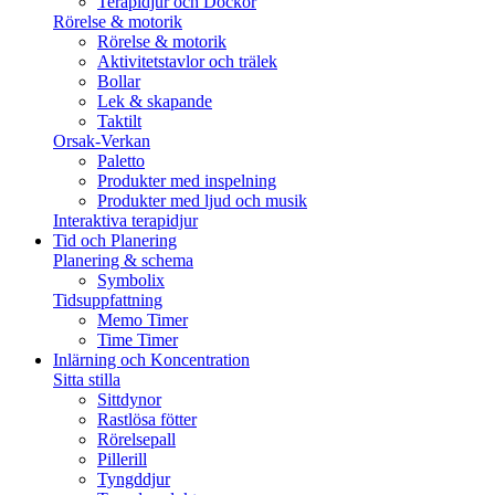
Terapidjur och Dockor
Rörelse & motorik
Rörelse & motorik
Aktivitetstavlor och trälek
Bollar
Lek & skapande
Taktilt
Orsak-Verkan
Paletto
Produkter med inspelning
Produkter med ljud och musik
Interaktiva terapidjur
Tid och Planering
Planering & schema
Symbolix
Tidsuppfattning
Memo Timer
Time Timer
Inlärning och Koncentration
Sitta stilla
Sittdynor
Rastlösa fötter
Rörelsepall
Pillerill
Tyngddjur