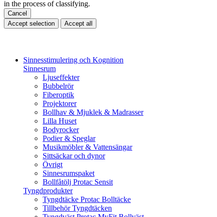
in the process of classifying.
Cancel
Accept selection
Accept all
Sinnesstimulering och Kognition
Sinnesrum
Ljuseffekter
Bubbelrör
Fiberoptik
Projektorer
Bollhav & Mjuklek & Madrasser
Lilla Huset
Bodyrocker
Podier & Speglar
Musikmöbler & Vattensängar
Sittsäckar och dynor
Övrigt
Sinnesrumspaket
Bollfåtölj Protac Sensit
Tyngdprodukter
Tyngdtäcke Protac Bolltäcke
Tillbehör Tyngdtäcken
Tyngdväst Protac MyFit Bollväst