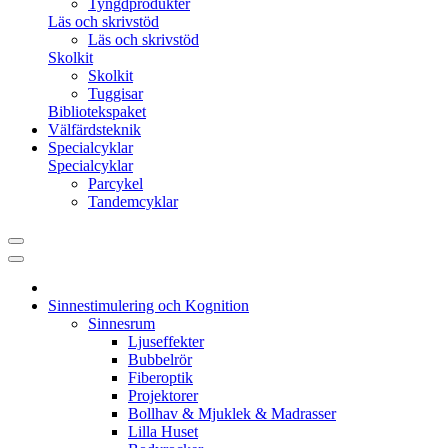
Tyngdprodukter
Läs och skrivstöd
Läs och skrivstöd
Skolkit
Skolkit
Tuggisar
Bibliotekspaket
Välfärdsteknik
Specialcyklar
Specialcyklar
Parcykel
Tandemcyklar
Sinnestimulering och Kognition
Sinnesrum
Ljuseffekter
Bubbelrör
Fiberoptik
Projektorer
Bollhav & Mjuklek & Madrasser
Lilla Huset