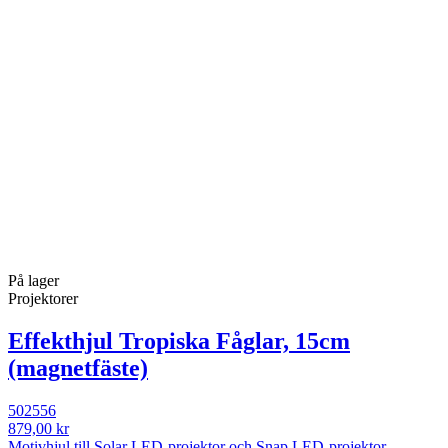
På lager
Projektorer
Effekthjul Tropiska Fåglar, 15cm
(magnetfäste)
502556
879,00 kr
Motivhjul till Solar LED-projektor och Snap LED-projektor