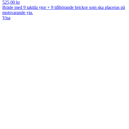
525,00 kr
Bräde med 9 taktila ytor + 9 tillhörande brickor som ska placeras på
motsvarande yta.
Visa