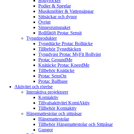
Bodyrocker
Podier & Speglar
Musikmöbler & Vattensängar
Sittsäckar och dynor
Övrigt
Sinnesrumspaket
Bollfåtölj Protac Sensit
Tyngdprodukter
Tyngdtäcke Protac Bolltäcke
Tillbehör Tyngdtäcken
Tyngdväst Protac MyFit Bollväst
Protac GroundMe
Knätäcke Protac KneedMe
Tillbehör Knätäcke
Protac SensOn
Protac Ballbase
Aktivitet och rörelse
Interaktiva projektorer
Komiaktiv
Tillvalsaktivitet KomiAktiv
Tillbehör Komiaktiv
Hängmattestolar och sittpåsar
Hängmattestolar
Tillbehör Hängmattestolar och Sittpåsar
Gungor