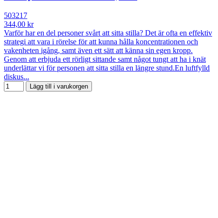
503217
344,00 kr
Varför har en del personer svårt att sitta stilla? Det är ofta en effektiv
strategi att vara i rörelse för att kunna hålla koncentrationen och
vakenheten igång, samt även ett sätt att känna sin egen kropp.
Genom att erbjuda ett rörligt sittande samt något tungt att ha i knät
underlättar vi för personen att sitta stilla en längre stund.En luftfylld
diskus...
Lägg till i varukorgen