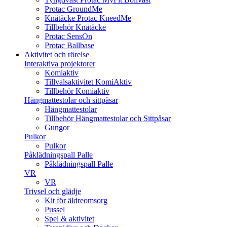
Protac GroundMe
Knätäcke Protac KneedMe
Tillbehör Knätäcke
Protac SensOn
Protac Ballbase
Aktivitet och rörelse
Interaktiva projektorer
Komiaktiv
Tillvalsaktivitet KomiAktiv
Tillbehör Komiaktiv
Hängmattestolar och sittpåsar
Hängmattestolar
Tillbehör Hängmattestolar och Sittpåsar
Gungor
Pulkor
Pulkor
Påklädningspall Palle
Påklädningspall Palle
VR
VR
Trivsel och glädje
Kit för äldreomsorg
Pussel
Spel & aktivitet