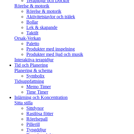
Terapidjur och Dockor
Rörelse & motorik
Rörelse & motorik
Aktivitetstavlor och trälek
Bollar
Lek & skapande
Taktilt
Orsak-Verkan
Paletto
Produkter med inspelning
Produkter med ljud och musik
Interaktiva terapidjur
Tid och Planering
Planering & schema
Symbolix
Tidsuppfattning
Memo Timer
Time Timer
Inlärning och Koncentration
Sitta stilla
Sittdynor
Rastlösa fötter
Rörelsepall
Pillerill
Tyngddjur