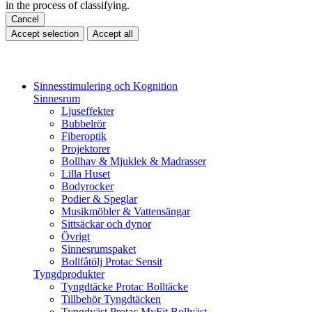
in the process of classifying.
Cancel
Accept selection
Accept all
Sinnesstimulering och Kognition
Sinnesrum
Ljuseffekter
Bubbelrör
Fiberoptik
Projektorer
Bollhav & Mjuklek & Madrasser
Lilla Huset
Bodyrocker
Podier & Speglar
Musikmöbler & Vattensängar
Sittsäckar och dynor
Övrigt
Sinnesrumspaket
Bollfåtölj Protac Sensit
Tyngdprodukter
Tyngdtäcke Protac Bolltäcke
Tillbehör Tyngdtäcken
Tyngdväst Protac MyFit Bollväst