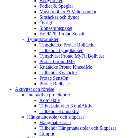
Bodyrocker
Podier & Speglar
Musikmöbler & Vattensängar
Sittsäckar och dynor
Övrigt
Sinnesrumspaket
Bollfåtölj Protac Sensit
Tyngdprodukter
Tyngdtäcke Protac Bolltäcke
Tillbehör Tyngdtäcken
Tyngdväst Protac MyFit Bollväst
Protac GroundMe
Knätäcke Protac KneedMe
Tillbehör Knätäcke
Protac SensOn
Protac Ballbase
Aktivitet och rörelse
Interaktiva projektorer
Komiaktiv
Tillvalsaktivitet KomiAktiv
Tillbehör Komiaktiv
Hängmattestolar och sittpåsar
Hängmattestolar
Tillbehör Hängmattestolar och Sittpåsar
Gungor