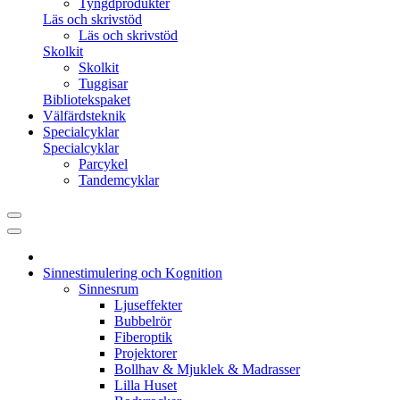
Tyngdprodukter
Läs och skrivstöd
Läs och skrivstöd
Skolkit
Skolkit
Tuggisar
Bibliotekspaket
Välfärdsteknik
Specialcyklar
Specialcyklar
Parcykel
Tandemcyklar
Sinnestimulering och Kognition
Sinnesrum
Ljuseffekter
Bubbelrör
Fiberoptik
Projektorer
Bollhav & Mjuklek & Madrasser
Lilla Huset