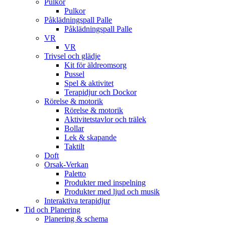
Pulkor
Pulkor
Påklädningspall Palle
Påklädningspall Palle
VR
VR
Trivsel och glädje
Kit för äldreomsorg
Pussel
Spel & aktivitet
Terapidjur och Dockor
Rörelse & motorik
Rörelse & motorik
Aktivitetstavlor och trälek
Bollar
Lek & skapande
Taktilt
Doft
Orsak-Verkan
Paletto
Produkter med inspelning
Produkter med ljud och musik
Interaktiva terapidjur
Tid och Planering
Planering & schema