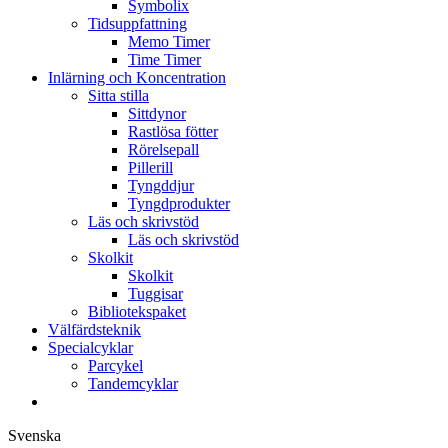
Symbolix
Tidsuppfattning
Memo Timer
Time Timer
Inlärning och Koncentration
Sitta stilla
Sittdynor
Rastlösa fötter
Rörelsepall
Pillerill
Tyngddjur
Tyngdprodukter
Läs och skrivstöd
Läs och skrivstöd
Skolkit
Skolkit
Tuggisar
Bibliotekspaket
Välfärdsteknik
Specialcyklar
Parcykel
Tandemcyklar
Svenska