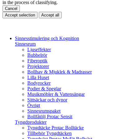
in the process of classifying.
Cancel
Accept selection
Accept all
Sinnesstimulering och Kognition
Sinnesrum
Ljuseffekter
Bubbelrör
Fiberoptik
Projektorer
Bollhav & Mjuklek & Madrasser
Lilla Huset
Bodyrocker
Podier & Speglar
Musikmöbler & Vattensängar
Sittsäckar och dynor
Övrigt
Sinnesrumspaket
Bollfåtölj Protac Sensit
Tyngdprodukter
Tyngdtäcke Protac Bolltäcke
Tillbehör Tyngdtäcken
Tyngdväst Protac MyFit Bollväst