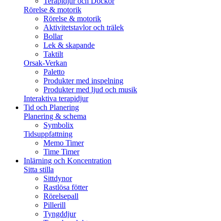
Terapidjur och Dockor
Rörelse & motorik
Rörelse & motorik
Aktivitetstavlor och trälek
Bollar
Lek & skapande
Taktilt
Orsak-Verkan
Paletto
Produkter med inspelning
Produkter med ljud och musik
Interaktiva terapidjur
Tid och Planering
Planering & schema
Symbolix
Tidsuppfattning
Memo Timer
Time Timer
Inlärning och Koncentration
Sitta stilla
Sittdynor
Rastlösa fötter
Rörelsepall
Pillerill
Tyngddjur