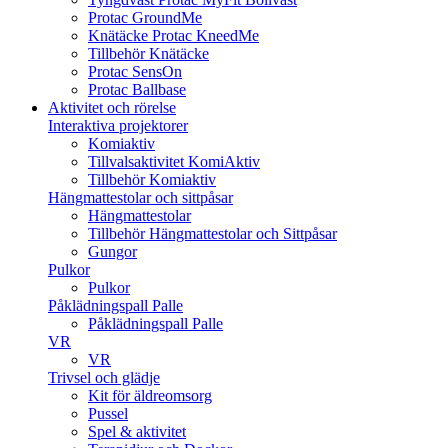
Protac GroundMe
Knätäcke Protac KneedMe
Tillbehör Knätäcke
Protac SensOn
Protac Ballbase
Aktivitet och rörelse
Interaktiva projektorer
Komiaktiv
Tillvalsaktivitet KomiAktiv
Tillbehör Komiaktiv
Hängmattestolar och sittpåsar
Hängmattestolar
Tillbehör Hängmattestolar och Sittpåsar
Gungor
Pulkor
Pulkor
Påklädningspall Palle
Påklädningspall Palle
VR
VR
Trivsel och glädje
Kit för äldreomsorg
Pussel
Spel & aktivitet