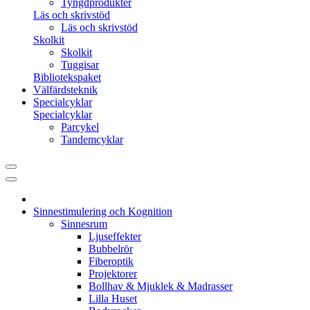
Tyngdprodukter
Läs och skrivstöd
Läs och skrivstöd
Skolkit
Skolkit
Tuggisar
Bibliotekspaket
Välfärdsteknik
Specialcyklar
Specialcyklar
Parcykel
Tandemcyklar
Sinnestimulering och Kognition
Sinnesrum
Ljuseffekter
Bubbelrör
Fiberoptik
Projektorer
Bollhav & Mjuklek & Madrasser
Lilla Huset