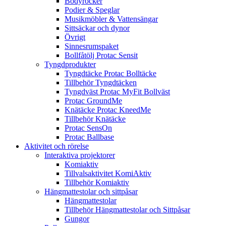
Bodyrocker
Podier & Speglar
Musikmöbler & Vattensängar
Sittsäckar och dynor
Övrigt
Sinnesrumspaket
Bollfåtölj Protac Sensit
Tyngdprodukter
Tyngdtäcke Protac Bolltäcke
Tillbehör Tyngdtäcken
Tyngdväst Protac MyFit Bollväst
Protac GroundMe
Knätäcke Protac KneedMe
Tillbehör Knätäcke
Protac SensOn
Protac Ballbase
Aktivitet och rörelse
Interaktiva projektorer
Komiaktiv
Tillvalsaktivitet KomiAktiv
Tillbehör Komiaktiv
Hängmattestolar och sittpåsar
Hängmattestolar
Tillbehör Hängmattestolar och Sittpåsar
Gungor