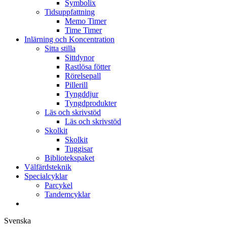
Symbolix
Tidsuppfattning
Memo Timer
Time Timer
Inlärning och Koncentration
Sitta stilla
Sittdynor
Rastlösa fötter
Rörelsepall
Pillerill
Tyngddjur
Tyngdprodukter
Läs och skrivstöd
Läs och skrivstöd
Skolkit
Skolkit
Tuggisar
Bibliotekspaket
Välfärdsteknik
Specialcyklar
Parcykel
Tandemcyklar
Svenska