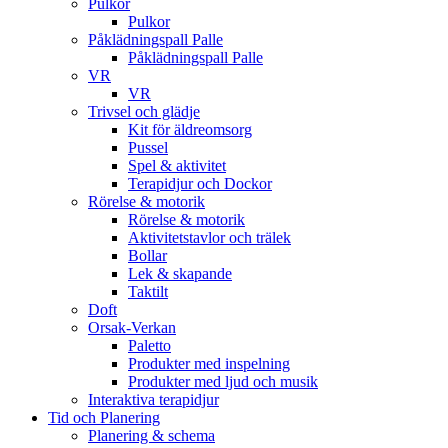
Pulkor
Pulkor
Påklädningspall Palle
Påklädningspall Palle
VR
VR
Trivsel och glädje
Kit för äldreomsorg
Pussel
Spel & aktivitet
Terapidjur och Dockor
Rörelse & motorik
Rörelse & motorik
Aktivitetstavlor och trälek
Bollar
Lek & skapande
Taktilt
Doft
Orsak-Verkan
Paletto
Produkter med inspelning
Produkter med ljud och musik
Interaktiva terapidjur
Tid och Planering
Planering & schema