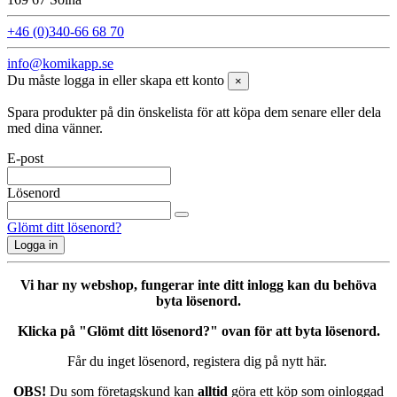
+46 (0)340-66 68 70
info@komikapp.se
Du måste logga in eller skapa ett konto
×
Spara produkter på din önskelista för att köpa dem senare eller dela
med dina vänner.
E-post
Lösenord
Glömt ditt lösenord?
Logga in
Vi har ny webshop, fungerar inte ditt inlogg kan du behöva
byta lösenord.
Klicka på "Glömt ditt lösenord?" ovan för att byta lösenord.
Får du inget lösenord, registera dig på nytt här.
OBS!
Du som företagskund kan
alltid
göra ett köp som oinloggad