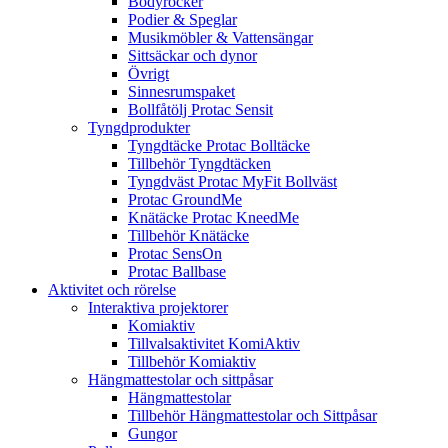
Bodyrocker
Podier & Speglar
Musikmöbler & Vattensängar
Sittsäckar och dynor
Övrigt
Sinnesrumspaket
Bollfåtölj Protac Sensit
Tyngdprodukter
Tyngdtäcke Protac Bolltäcke
Tillbehör Tyngdtäcken
Tyngdväst Protac MyFit Bollväst
Protac GroundMe
Knätäcke Protac KneedMe
Tillbehör Knätäcke
Protac SensOn
Protac Ballbase
Aktivitet och rörelse
Interaktiva projektorer
Komiaktiv
Tillvalsaktivitet KomiAktiv
Tillbehör Komiaktiv
Hängmattestolar och sittpåsar
Hängmattestolar
Tillbehör Hängmattestolar och Sittpåsar
Gungor