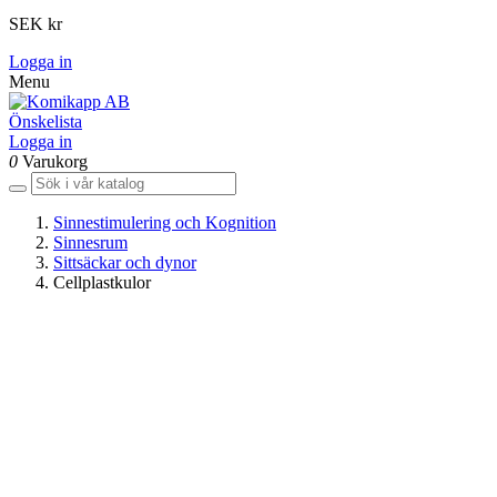
SEK kr
Logga in
Menu
Önskelista
Logga in
0
Varukorg
Sinnestimulering och Kognition
Sinnesrum
Sittsäckar och dynor
Cellplastkulor