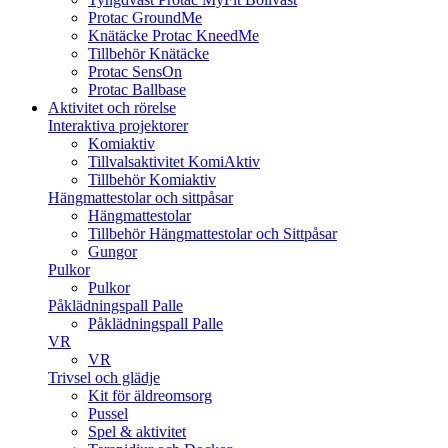
Protac GroundMe
Knätäcke Protac KneedMe
Tillbehör Knätäcke
Protac SensOn
Protac Ballbase
Aktivitet och rörelse
Interaktiva projektorer
Komiaktiv
Tillvalsaktivitet KomiAktiv
Tillbehör Komiaktiv
Hängmattestolar och sittpåsar
Hängmattestolar
Tillbehör Hängmattestolar och Sittpåsar
Gungor
Pulkor
Pulkor
Påklädningspall Palle
Påklädningspall Palle
VR
VR
Trivsel och glädje
Kit för äldreomsorg
Pussel
Spel & aktivitet