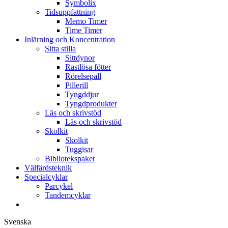
Symbolix
Tidsuppfattning
Memo Timer
Time Timer
Inlärning och Koncentration
Sitta stilla
Sittdynor
Rastlösa fötter
Rörelsepall
Pillerill
Tyngddjur
Tyngdprodukter
Läs och skrivstöd
Läs och skrivstöd
Skolkit
Skolkit
Tuggisar
Bibliotekspaket
Välfärdsteknik
Specialcyklar
Parcykel
Tandemcyklar
Svenska