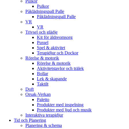
Pulkor
Pulkor
Påklädningspall Palle
Påklädningspall Palle
VR
VR
Trivsel och glädje
Kit för äldreomsorg
Pussel
Spel & aktivitet
Terapidjur och Dockor
Rörelse & motorik
Rörelse & motorik
Aktivitetstavlor och trälek
Bollar
Lek & skapande
Taktilt
Doft
Orsak-Verkan
Paletto
Produkter med inspelning
Produkter med ljud och musik
Interaktiva terapidjur
Tid och Planering
Planering & schema