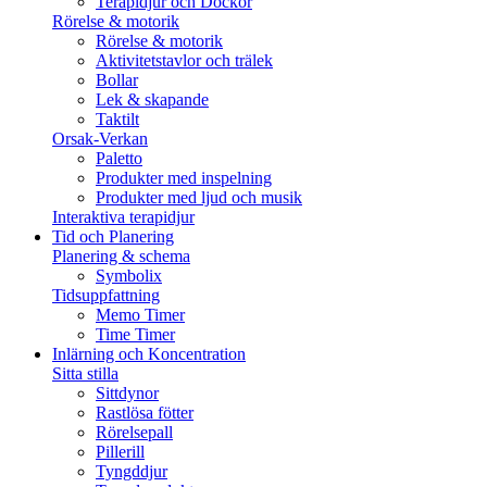
Terapidjur och Dockor
Rörelse & motorik
Rörelse & motorik
Aktivitetstavlor och trälek
Bollar
Lek & skapande
Taktilt
Orsak-Verkan
Paletto
Produkter med inspelning
Produkter med ljud och musik
Interaktiva terapidjur
Tid och Planering
Planering & schema
Symbolix
Tidsuppfattning
Memo Timer
Time Timer
Inlärning och Koncentration
Sitta stilla
Sittdynor
Rastlösa fötter
Rörelsepall
Pillerill
Tyngddjur