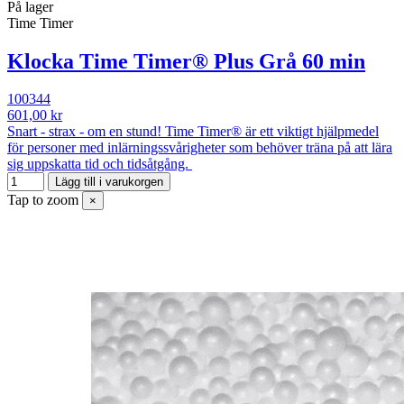
På lager
Time Timer
Klocka Time Timer® Plus Grå 60 min
100344
601,00 kr
Snart - strax - om en stund! Time Timer® är ett viktigt hjälpmedel
för personer med inlärningssvårigheter som behöver träna på att lära
sig uppskatta tid och tidsåtgång.
Lägg till i varukorgen
Tap to zoom
×