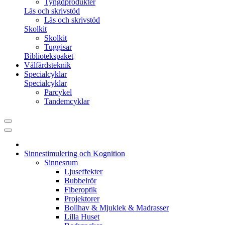
Tyngdprodukter
Läs och skrivstöd
Läs och skrivstöd
Skolkit
Skolkit
Tuggisar
Bibliotekspaket
Välfärdsteknik
Specialcyklar
Specialcyklar
Parcykel
Tandemcyklar
Sinnestimulering och Kognition
Sinnesrum
Ljuseffekter
Bubbelrör
Fiberoptik
Projektorer
Bollhav & Mjuklek & Madrasser
Lilla Huset