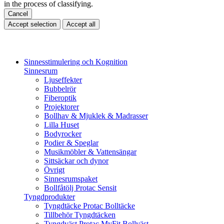
in the process of classifying.
Cancel
Accept selection
Accept all
Sinnesstimulering och Kognition
Sinnesrum
Ljuseffekter
Bubbelrör
Fiberoptik
Projektorer
Bollhav & Mjuklek & Madrasser
Lilla Huset
Bodyrocker
Podier & Speglar
Musikmöbler & Vattensängar
Sittsäckar och dynor
Övrigt
Sinnesrumspaket
Bollfåtölj Protac Sensit
Tyngdprodukter
Tyngdtäcke Protac Bolltäcke
Tillbehör Tyngdtäcken
Tyngdväst Protac MyFit Bollväst