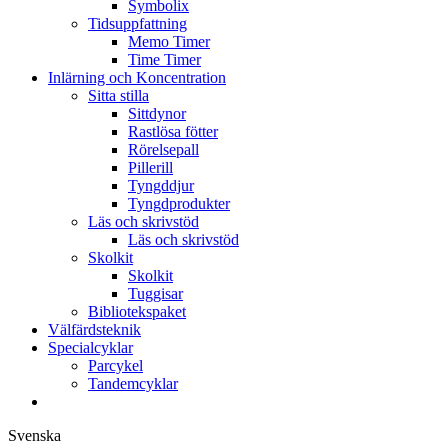
Symbolix
Tidsuppfattning
Memo Timer
Time Timer
Inlärning och Koncentration
Sitta stilla
Sittdynor
Rastlösa fötter
Rörelsepall
Pillerill
Tyngddjur
Tyngdprodukter
Läs och skrivstöd
Läs och skrivstöd
Skolkit
Skolkit
Tuggisar
Bibliotekspaket
Välfärdsteknik
Specialcyklar
Parcykel
Tandemcyklar
Svenska