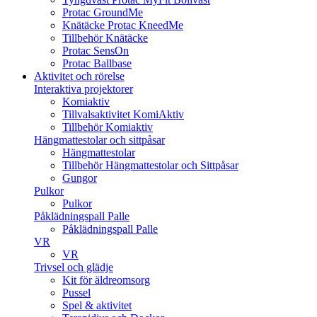
Protac GroundMe
Knätäcke Protac KneedMe
Tillbehör Knätäcke
Protac SensOn
Protac Ballbase
Aktivitet och rörelse
Interaktiva projektorer
Komiaktiv
Tillvalsaktivitet KomiAktiv
Tillbehör Komiaktiv
Hängmattestolar och sittpåsar
Hängmattestolar
Tillbehör Hängmattestolar och Sittpåsar
Gungor
Pulkor
Pulkor
Påklädningspall Palle
Påklädningspall Palle
VR
VR
Trivsel och glädje
Kit för äldreomsorg
Pussel
Spel & aktivitet