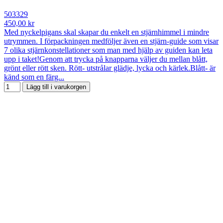
503329
450,00 kr
Med nyckelpigans skal skapar du enkelt en stjärnhimmel i mindre
utrymmen. I förpackningen medföljer även en stjärn-guide som visar
7 olika stjärnkonstellationer som man med hjälp av guiden kan leta
upp i taket!Genom att trycka på knapparna väljer du mellan blått,
grönt eller rött sken. Rött- utstrålar glädje, lycka och kärlek.Blått- är
känd som en färg...
Lägg till i varukorgen