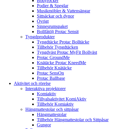
Bodyrocker
Podier & Speglar
Musikmöbler & Vattensängar
Sittsäckar och dynor
Övrigt
Sinnesrumspaket
Bollfåtölj Protac Sensit
Tyngdprodukter
Tyngdtäcke Protac Bolltäcke
Tillbehör Tyngdtäcken
Tyngdväst Protac MyFit Bollväst
Protac GroundMe
Knätäcke Protac KneedMe
Tillbehör Knätäcke
Protac SensOn
Protac Ballbase
Aktivitet och rörelse
Interaktiva projektorer
Komiaktiv
Tillvalsaktivitet KomiAktiv
Tillbehör Komiaktiv
Hängmattestolar och sittpåsar
Hängmattestolar
Tillbehör Hängmattestolar och Sittpåsar
Gungor