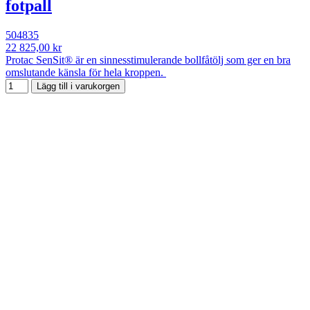
fotpall
504835
22 825,00 kr
Protac SenSit® är en sinnesstimulerande bollfåtölj som ger en bra
omslutande känsla för hela kroppen.
Lägg till i varukorgen