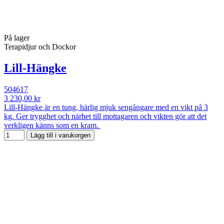
På lager
Terapidjur och Dockor
Lill-Hängke
504617
3 230,00 kr
Lill-Hängke är en tung, härlig mjuk sengångare med en vikt på 3
kg. Ger trygghet och närhet till mottagaren och vikten gör att det
verkligen känns som en kram.
Lägg till i varukorgen