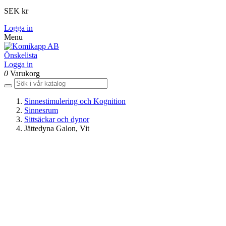
SEK kr
Logga in
Menu
Önskelista
Logga in
0
Varukorg
Sinnestimulering och Kognition
Sinnesrum
Sittsäckar och dynor
Jättedyna Galon, Vit