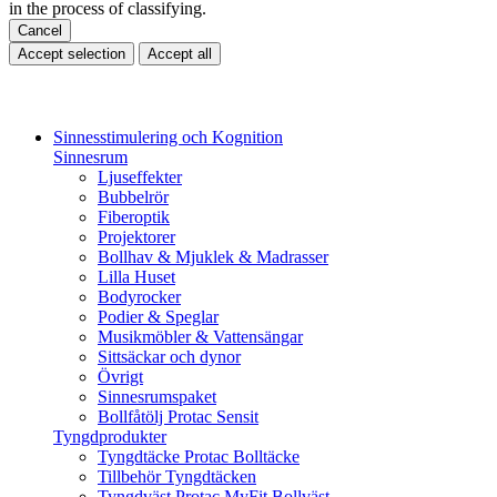
in the process of classifying.
Cancel
Accept selection
Accept all
Sinnesstimulering och Kognition
Sinnesrum
Ljuseffekter
Bubbelrör
Fiberoptik
Projektorer
Bollhav & Mjuklek & Madrasser
Lilla Huset
Bodyrocker
Podier & Speglar
Musikmöbler & Vattensängar
Sittsäckar och dynor
Övrigt
Sinnesrumspaket
Bollfåtölj Protac Sensit
Tyngdprodukter
Tyngdtäcke Protac Bolltäcke
Tillbehör Tyngdtäcken
Tyngdväst Protac MyFit Bollväst