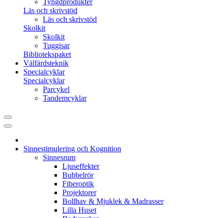
Tyngdprodukter
Läs och skrivstöd
Läs och skrivstöd
Skolkit
Skolkit
Tuggisar
Bibliotekspaket
Välfärdsteknik
Specialcyklar
Specialcyklar
Parcykel
Tandemcyklar
Sinnestimulering och Kognition
Sinnesrum
Ljuseffekter
Bubbelrör
Fiberoptik
Projektorer
Bollhav & Mjuklek & Madrasser
Lilla Huset