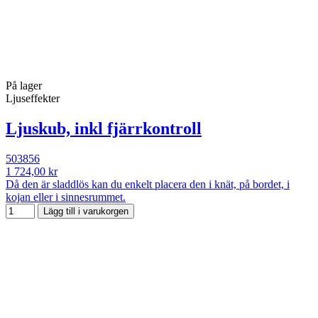
På lager
Ljuseffekter
Ljuskub, inkl fjärrkontroll
503856
1 724,00 kr
Då den är sladdlös kan du enkelt placera den i knät, på bordet, i
kojan eller i sinnesrummet.
Lägg till i varukorgen