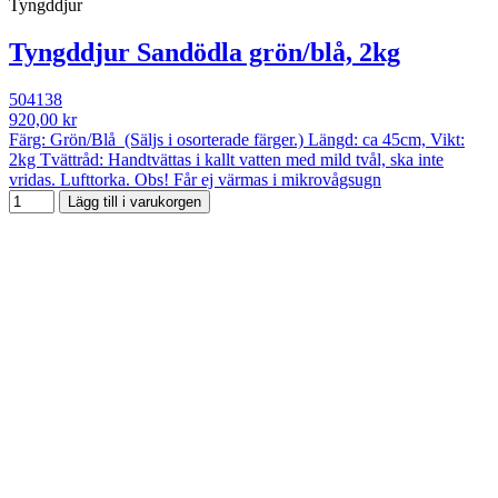
Tyngddjur
Tyngddjur Sandödla grön/blå, 2kg
504138
920,00 kr
Färg: Grön/Blå (Säljs i osorterade färger.) Längd: ca 45cm, Vikt:
2kg Tvättråd: Handtvättas i kallt vatten med mild tvål, ska inte
vridas. Lufttorka. Obs! Får ej värmas i mikrovågsugn
Lägg till i varukorgen