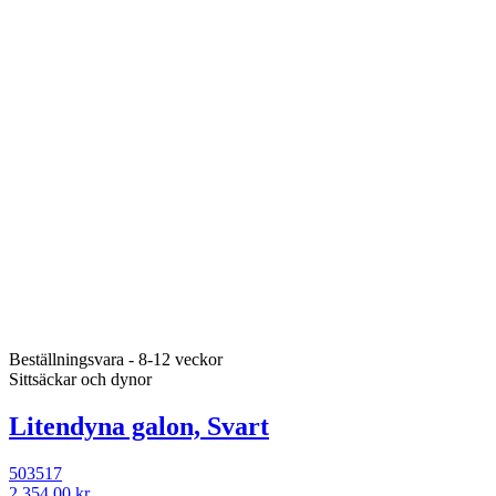
Beställningsvara - 8-12 veckor
Sittsäckar och dynor
Litendyna galon, Svart
503517
2 354,00 kr