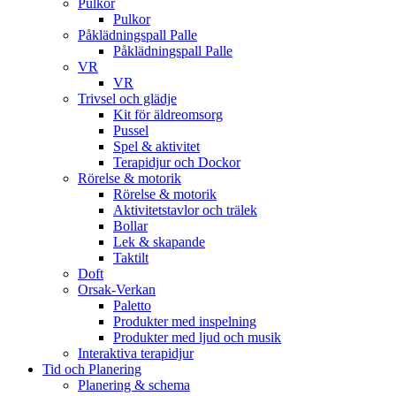
Pulkor
Pulkor
Påklädningspall Palle
Påklädningspall Palle
VR
VR
Trivsel och glädje
Kit för äldreomsorg
Pussel
Spel & aktivitet
Terapidjur och Dockor
Rörelse & motorik
Rörelse & motorik
Aktivitetstavlor och trälek
Bollar
Lek & skapande
Taktilt
Doft
Orsak-Verkan
Paletto
Produkter med inspelning
Produkter med ljud och musik
Interaktiva terapidjur
Tid och Planering
Planering & schema