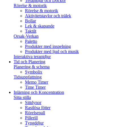
Terapidjur och Dockor
Rörelse & motorik
Rörelse & motorik
Aktivitetstavlor och trälek
Bollar
Lek & skapande
Taktilt
Orsak-Verkan
Paletto
Produkter med inspelning
Produkter med ljud och musik
Interaktiva terapidjur
Tid och Planering
Planering & schema
Symbolix
Tidsuppfattning
Memo Timer
Time Timer
Inlärning och Koncentration
Sitta stilla
Sittdynor
Rastlösa fötter
Rörelsepall
Pillerill
Tyngddjur