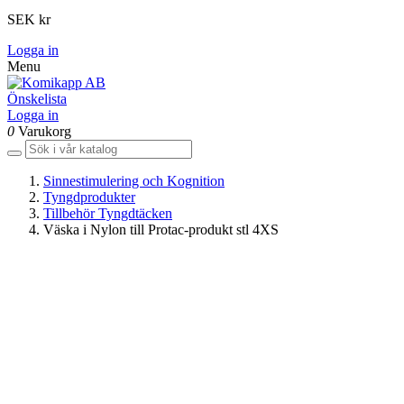
SEK kr
Logga in
Menu
Önskelista
Logga in
0
Varukorg
Sinnestimulering och Kognition
Tyngdprodukter
Tillbehör Tyngdtäcken
Väska i Nylon till Protac-produkt stl 4XS