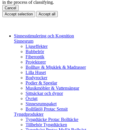
in the process of classifying.
Cancel
Accept selection
Accept all
Sinnesstimulering och Kognition
Sinnesrum
Ljuseffekter
Bubbelrör
Fiberoptik
Projektorer
Bollhav & Mjuklek & Madrasser
Lilla Huset
Bodyrocker
Podier & Speglar
Musikmöbler & Vattensängar
Sittsäckar och dynor
Övrigt
Sinnesrumspaket
Bollfåtölj Protac Sensit
Tyngdprodukter
Tyngdtäcke Protac Bolltäcke
Tillbehör Tyngdtäcken
Tyngdväst Protac MyFit Bollväst