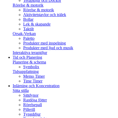
Terapidjur och Dockor
Rörelse & motorik
Rörelse & motorik
Aktivitetstavlor och trälek
Bollar
Lek & skapande
Taktilt
Orsak-Verkan
Paletto
Produkter med inspelning
Produkter med ljud och musik
Interaktiva terapidjur
Tid och Planering
Planering & schema
Symbolix
Tidsuppfattning
Memo Timer
Time Timer
Inlärning och Koncentration
Sitta stilla
Sittdynor
Rastlösa fötter
Rörelsepall
Pillerill
Tyngddjur