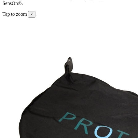
SensOn®.
Tap to zoom
×