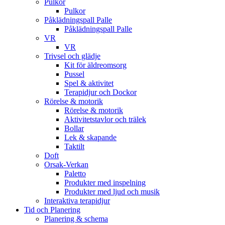
Pulkor
Pulkor
Påklädningspall Palle
Påklädningspall Palle
VR
VR
Trivsel och glädje
Kit för äldreomsorg
Pussel
Spel & aktivitet
Terapidjur och Dockor
Rörelse & motorik
Rörelse & motorik
Aktivitetstavlor och trälek
Bollar
Lek & skapande
Taktilt
Doft
Orsak-Verkan
Paletto
Produkter med inspelning
Produkter med ljud och musik
Interaktiva terapidjur
Tid och Planering
Planering & schema