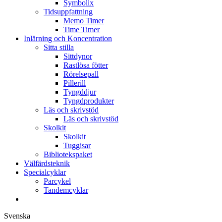
Symbolix
Tidsuppfattning
Memo Timer
Time Timer
Inlärning och Koncentration
Sitta stilla
Sittdynor
Rastlösa fötter
Rörelsepall
Pillerill
Tyngddjur
Tyngdprodukter
Läs och skrivstöd
Läs och skrivstöd
Skolkit
Skolkit
Tuggisar
Bibliotekspaket
Välfärdsteknik
Specialcyklar
Parcykel
Tandemcyklar
Svenska