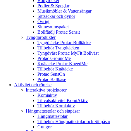
Bodyrocker
Podier & Speglar
Musikmöbler & Vattensängar
Sittsäckar och dynor
Övrigt
Sinnesrumspaket
Bollfåtölj Protac Sensit
Tyngdprodukter
Tyngdtäcke Protac Bolltäcke
Tillbehör Tyngdtäcken
Tyngdväst Protac MyFit Bollväst
Protac GroundMe
Knätäcke Protac KneedMe
Tillbehör Knätäcke
Protac SensOn
Protac Ballbase
Aktivitet och rörelse
Interaktiva projektorer
Komiaktiv
Tillvalsaktivitet KomiAktiv
Tillbehör Komiaktiv
Hängmattestolar och sittpåsar
Hängmattestolar
Tillbehör Hängmattestolar och Sittpåsar
Gungor