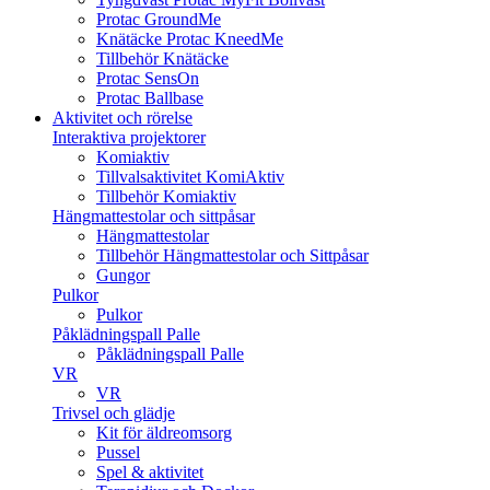
Protac GroundMe
Knätäcke Protac KneedMe
Tillbehör Knätäcke
Protac SensOn
Protac Ballbase
Aktivitet och rörelse
Interaktiva projektorer
Komiaktiv
Tillvalsaktivitet KomiAktiv
Tillbehör Komiaktiv
Hängmattestolar och sittpåsar
Hängmattestolar
Tillbehör Hängmattestolar och Sittpåsar
Gungor
Pulkor
Pulkor
Påklädningspall Palle
Påklädningspall Palle
VR
VR
Trivsel och glädje
Kit för äldreomsorg
Pussel
Spel & aktivitet