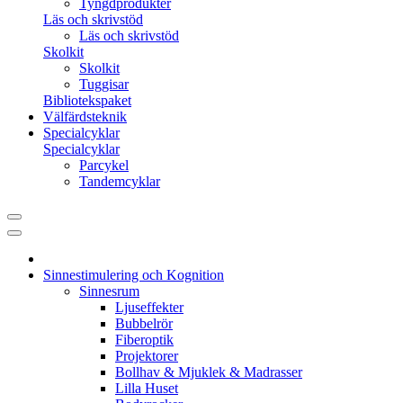
Tyngdprodukter
Läs och skrivstöd
Läs och skrivstöd
Skolkit
Skolkit
Tuggisar
Bibliotekspaket
Välfärdsteknik
Specialcyklar
Specialcyklar
Parcykel
Tandemcyklar
Sinnestimulering och Kognition
Sinnesrum
Ljuseffekter
Bubbelrör
Fiberoptik
Projektorer
Bollhav & Mjuklek & Madrasser
Lilla Huset