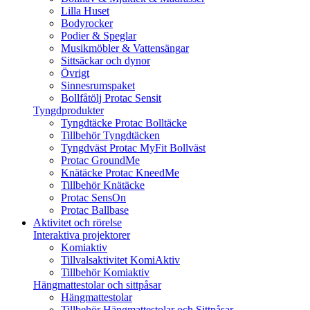
Lilla Huset
Bodyrocker
Podier & Speglar
Musikmöbler & Vattensängar
Sittsäckar och dynor
Övrigt
Sinnesrumspaket
Bollfåtölj Protac Sensit
Tyngdprodukter
Tyngdtäcke Protac Bolltäcke
Tillbehör Tyngdtäcken
Tyngdväst Protac MyFit Bollväst
Protac GroundMe
Knätäcke Protac KneedMe
Tillbehör Knätäcke
Protac SensOn
Protac Ballbase
Aktivitet och rörelse
Interaktiva projektorer
Komiaktiv
Tillvalsaktivitet KomiAktiv
Tillbehör Komiaktiv
Hängmattestolar och sittpåsar
Hängmattestolar
Tillbehör Hängmattestolar och Sittpåsar