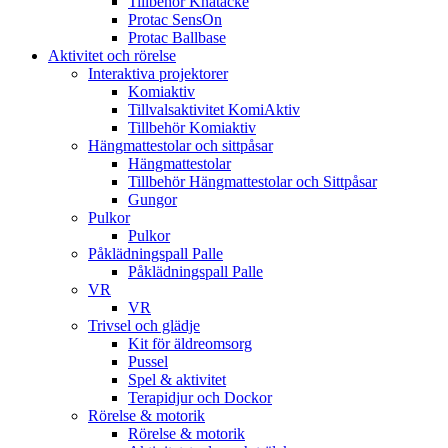
Tillbehör Knätäcke
Protac SensOn
Protac Ballbase
Aktivitet och rörelse
Interaktiva projektorer
Komiaktiv
Tillvalsaktivitet KomiAktiv
Tillbehör Komiaktiv
Hängmattestolar och sittpåsar
Hängmattestolar
Tillbehör Hängmattestolar och Sittpåsar
Gungor
Pulkor
Pulkor
Påklädningspall Palle
Påklädningspall Palle
VR
VR
Trivsel och glädje
Kit för äldreomsorg
Pussel
Spel & aktivitet
Terapidjur och Dockor
Rörelse & motorik
Rörelse & motorik