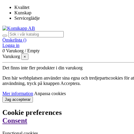
Kvalitet
Kunskap
Serviceglädje
Önskelista (
)
Logga in
0
Varukorg
/
Empty
Varukorg
×
Det finns inte fler produkter i din varukorg
Den här webbplatsen använder sina egna och tredjepartscookies för att f
användning, tryck på knappen Acceptera.
Mer information
Anpassa cookies
Jag accepterar
Cookie preferences
Consent
Functional cookies