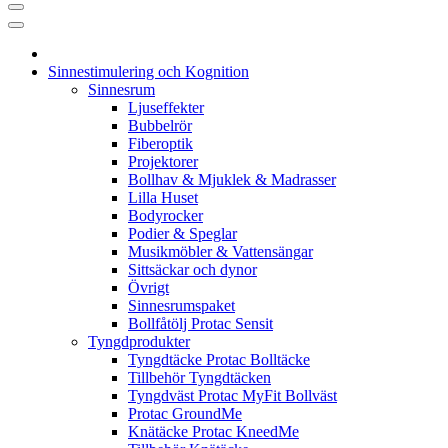
Sinnestimulering och Kognition
Sinnesrum
Ljuseffekter
Bubbelrör
Fiberoptik
Projektorer
Bollhav & Mjuklek & Madrasser
Lilla Huset
Bodyrocker
Podier & Speglar
Musikmöbler & Vattensängar
Sittsäckar och dynor
Övrigt
Sinnesrumspaket
Bollfåtölj Protac Sensit
Tyngdprodukter
Tyngdtäcke Protac Bolltäcke
Tillbehör Tyngdtäcken
Tyngdväst Protac MyFit Bollväst
Protac GroundMe
Knätäcke Protac KneedMe