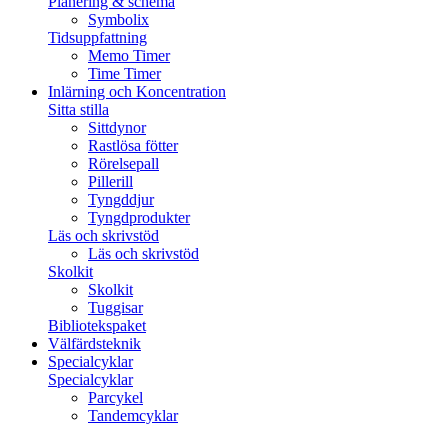
Planering & schema
Symbolix
Tidsuppfattning
Memo Timer
Time Timer
Inlärning och Koncentration
Sitta stilla
Sittdynor
Rastlösa fötter
Rörelsepall
Pillerill
Tyngddjur
Tyngdprodukter
Läs och skrivstöd
Läs och skrivstöd
Skolkit
Skolkit
Tuggisar
Bibliotekspaket
Välfärdsteknik
Specialcyklar
Specialcyklar
Parcykel
Tandemcyklar