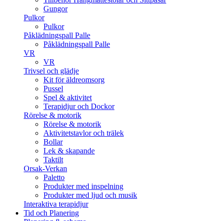
Gungor
Pulkor
Pulkor
Påklädningspall Palle
Påklädningspall Palle
VR
VR
Trivsel och glädje
Kit för äldreomsorg
Pussel
Spel & aktivitet
Terapidjur och Dockor
Rörelse & motorik
Rörelse & motorik
Aktivitetstavlor och trälek
Bollar
Lek & skapande
Taktilt
Orsak-Verkan
Paletto
Produkter med inspelning
Produkter med ljud och musik
Interaktiva terapidjur
Tid och Planering