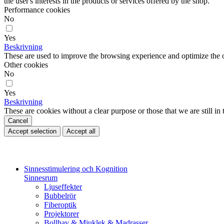
the user's interests in the products or services offered by the shop.
Performance cookies
No
Yes
Beskrivning
These are used to improve the browsing experience and optimize the o
Other cookies
No
Yes
Beskrivning
These are cookies without a clear purpose or those that we are still in 
Cancel
Accept selection
Accept all
Sinnesstimulering och Kognition
Sinnesrum
Ljuseffekter
Bubbelrör
Fiberoptik
Projektorer
Bollhav & Mjuklek & Madrasser