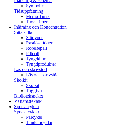
Planering & schema
Symbolix
Tidsuppfattning
Memo Timer
Time Timer
Inlärning och Koncentration
Sitta stilla
Sittdynor
Rastlösa fötter
Rörelsepall
Pillerill
Tyngddjur
Tyngdprodukter
Läs och skrivstöd
Läs och skrivstöd
Skolkit
Skolkit
Tuggisar
Bibliotekspaket
Välfärdsteknik
Specialcyklar
Specialcyklar
Parcykel
Tandemcyklar