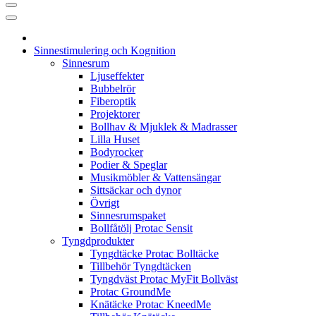
Sinnestimulering och Kognition
Sinnesrum
Ljuseffekter
Bubbelrör
Fiberoptik
Projektorer
Bollhav & Mjuklek & Madrasser
Lilla Huset
Bodyrocker
Podier & Speglar
Musikmöbler & Vattensängar
Sittsäckar och dynor
Övrigt
Sinnesrumspaket
Bollfåtölj Protac Sensit
Tyngdprodukter
Tyngdtäcke Protac Bolltäcke
Tillbehör Tyngdtäcken
Tyngdväst Protac MyFit Bollväst
Protac GroundMe
Knätäcke Protac KneedMe