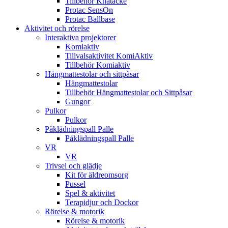
Tillbehör Knätäcke
Protac SensOn
Protac Ballbase
Aktivitet och rörelse
Interaktiva projektorer
Komiaktiv
Tillvalsaktivitet KomiAktiv
Tillbehör Komiaktiv
Hängmattestolar och sittpåsar
Hängmattestolar
Tillbehör Hängmattestolar och Sittpåsar
Gungor
Pulkor
Pulkor
Påklädningspall Palle
Påklädningspall Palle
VR
VR
Trivsel och glädje
Kit för äldreomsorg
Pussel
Spel & aktivitet
Terapidjur och Dockor
Rörelse & motorik
Rörelse & motorik