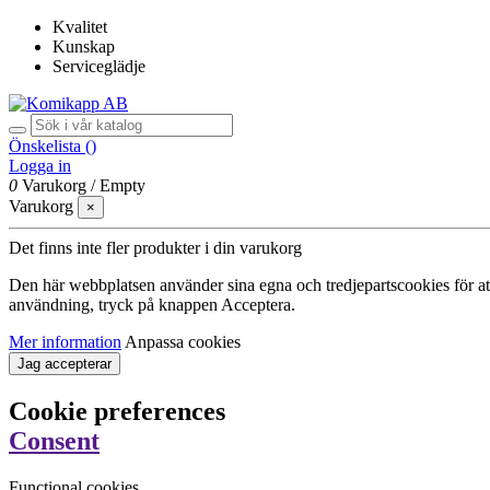
Kvalitet
Kunskap
Serviceglädje
Önskelista (
)
Logga in
0
Varukorg
/
Empty
Varukorg
×
Det finns inte fler produkter i din varukorg
Den här webbplatsen använder sina egna och tredjepartscookies för att f
användning, tryck på knappen Acceptera.
Mer information
Anpassa cookies
Jag accepterar
Cookie preferences
Consent
Functional cookies