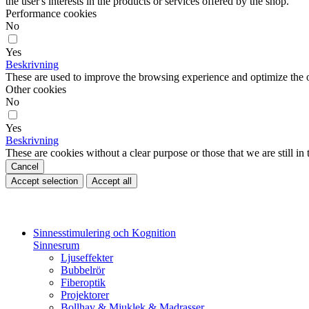
the user's interests in the products or services offered by the shop.
Performance cookies
No
Yes
Beskrivning
These are used to improve the browsing experience and optimize the o
Other cookies
No
Yes
Beskrivning
These are cookies without a clear purpose or those that we are still in 
Cancel
Accept selection
Accept all
Sinnesstimulering och Kognition
Sinnesrum
Ljuseffekter
Bubbelrör
Fiberoptik
Projektorer
Bollhav & Mjuklek & Madrasser