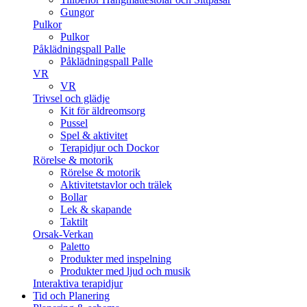
Gungor
Pulkor
Pulkor
Påklädningspall Palle
Påklädningspall Palle
VR
VR
Trivsel och glädje
Kit för äldreomsorg
Pussel
Spel & aktivitet
Terapidjur och Dockor
Rörelse & motorik
Rörelse & motorik
Aktivitetstavlor och trälek
Bollar
Lek & skapande
Taktilt
Orsak-Verkan
Paletto
Produkter med inspelning
Produkter med ljud och musik
Interaktiva terapidjur
Tid och Planering