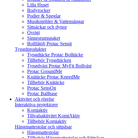
Lilla Huset
Bodyrocker
Podier & Speglar
Musikmöbler & Vattensängar
Sittsäckar och dynor
Övrigt
Sinnesrumspaket
Bollfåtölj Protac Sensit
Tyngdprodukter
Tyngdtäcke Protac Bolltäcke
Tillbehör Tyngdtäcken
Tyngdväst Protac MyFit Bollväst
Protac GroundMe
Knätäcke Protac KneedMe
Tillbehör Knätäcke
Protac SensOn
Protac Ballbase
Aktivitet och rörelse
Interaktiva projektorer
Komiaktiv
Tillvalsaktivitet KomiAktiv
Tillbehör Komiaktiv
Hängmattestolar och sittpåsar
Hängmattestolar
Tillbehör Hängmattestolar och Sittpåsar