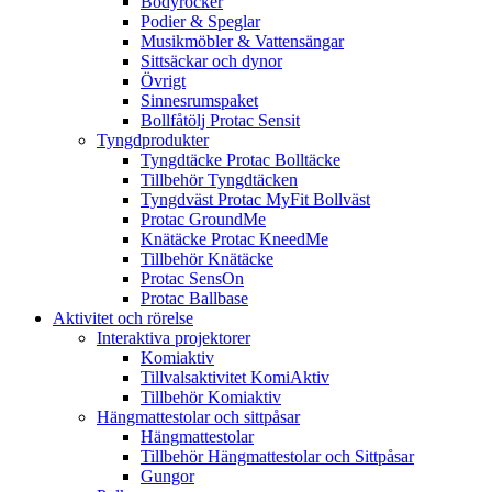
Bodyrocker
Podier & Speglar
Musikmöbler & Vattensängar
Sittsäckar och dynor
Övrigt
Sinnesrumspaket
Bollfåtölj Protac Sensit
Tyngdprodukter
Tyngdtäcke Protac Bolltäcke
Tillbehör Tyngdtäcken
Tyngdväst Protac MyFit Bollväst
Protac GroundMe
Knätäcke Protac KneedMe
Tillbehör Knätäcke
Protac SensOn
Protac Ballbase
Aktivitet och rörelse
Interaktiva projektorer
Komiaktiv
Tillvalsaktivitet KomiAktiv
Tillbehör Komiaktiv
Hängmattestolar och sittpåsar
Hängmattestolar
Tillbehör Hängmattestolar och Sittpåsar
Gungor