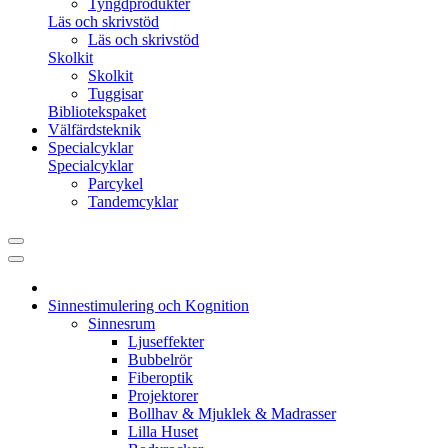
Tyngdprodukter
Läs och skrivstöd
Läs och skrivstöd
Skolkit
Skolkit
Tuggisar
Bibliotekspaket
Välfärdsteknik
Specialcyklar
Specialcyklar
Parcykel
Tandemcyklar
Sinnestimulering och Kognition
Sinnesrum
Ljuseffekter
Bubbelrör
Fiberoptik
Projektorer
Bollhav & Mjuklek & Madrasser
Lilla Huset