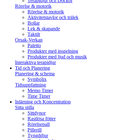
Terapidjur och Dockor
Rörelse & motorik
Rörelse & motorik
Aktivitetstavlor och trälek
Bollar
Lek & skapande
Taktilt
Orsak-Verkan
Paletto
Produkter med inspelning
Produkter med ljud och musik
Interaktiva terapidjur
Tid och Planering
Planering & schema
Symbolix
Tidsuppfattning
Memo Timer
Time Timer
Inlärning och Koncentration
Sitta stilla
Sittdynor
Rastlösa fötter
Rörelsepall
Pillerill
Tyngddjur