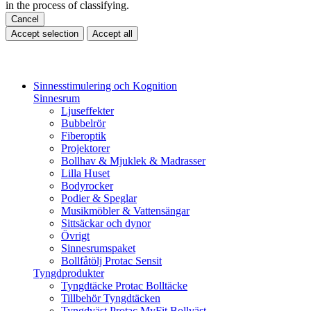
in the process of classifying.
Cancel
Accept selection
Accept all
Sinnesstimulering och Kognition
Sinnesrum
Ljuseffekter
Bubbelrör
Fiberoptik
Projektorer
Bollhav & Mjuklek & Madrasser
Lilla Huset
Bodyrocker
Podier & Speglar
Musikmöbler & Vattensängar
Sittsäckar och dynor
Övrigt
Sinnesrumspaket
Bollfåtölj Protac Sensit
Tyngdprodukter
Tyngdtäcke Protac Bolltäcke
Tillbehör Tyngdtäcken
Tyngdväst Protac MyFit Bollväst