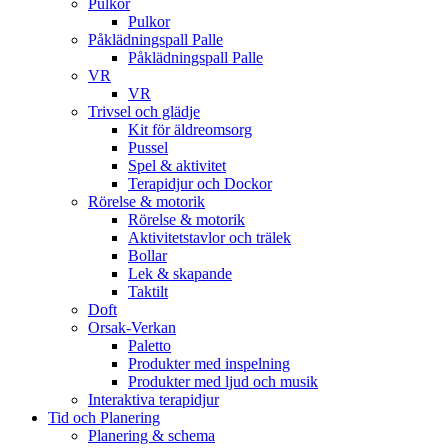
Pulkor
Pulkor
Påklädningspall Palle
Påklädningspall Palle
VR
VR
Trivsel och glädje
Kit för äldreomsorg
Pussel
Spel & aktivitet
Terapidjur och Dockor
Rörelse & motorik
Rörelse & motorik
Aktivitetstavlor och trälek
Bollar
Lek & skapande
Taktilt
Doft
Orsak-Verkan
Paletto
Produkter med inspelning
Produkter med ljud och musik
Interaktiva terapidjur
Tid och Planering
Planering & schema