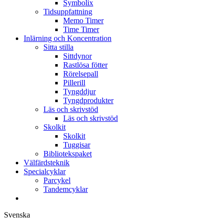
Symbolix
Tidsuppfattning
Memo Timer
Time Timer
Inlärning och Koncentration
Sitta stilla
Sittdynor
Rastlösa fötter
Rörelsepall
Pillerill
Tyngddjur
Tyngdprodukter
Läs och skrivstöd
Läs och skrivstöd
Skolkit
Skolkit
Tuggisar
Bibliotekspaket
Välfärdsteknik
Specialcyklar
Parcykel
Tandemcyklar
Svenska