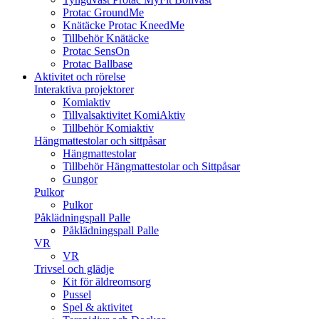
Protac GroundMe
Knätäcke Protac KneedMe
Tillbehör Knätäcke
Protac SensOn
Protac Ballbase
Aktivitet och rörelse
Interaktiva projektorer
Komiaktiv
Tillvalsaktivitet KomiAktiv
Tillbehör Komiaktiv
Hängmattestolar och sittpåsar
Hängmattestolar
Tillbehör Hängmattestolar och Sittpåsar
Gungor
Pulkor
Pulkor
Påklädningspall Palle
Påklädningspall Palle
VR
VR
Trivsel och glädje
Kit för äldreomsorg
Pussel
Spel & aktivitet