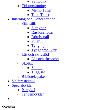
Symbolix
Tidsuppfattning
Memo Timer
Time Timer
Inlärning och Koncentration
Sitta stilla
Sittdynor
Rastlösa fötter
Rörelsepall
Pillerill
Tyngddjur
Tyngdprodukter
Läs och skrivstöd
Läs och skrivstöd
Skolkit
Skolkit
Tuggisar
Bibliotekspaket
Välfärdsteknik
Specialcyklar
Parcykel
Tandemcyklar
Svenska