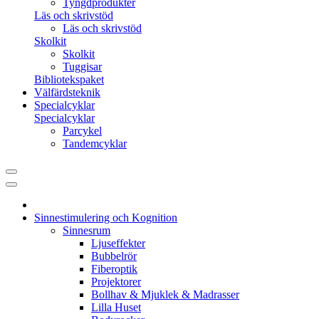
Tyngdprodukter
Läs och skrivstöd
Läs och skrivstöd
Skolkit
Skolkit
Tuggisar
Bibliotekspaket
Välfärdsteknik
Specialcyklar
Specialcyklar
Parcykel
Tandemcyklar
Sinnestimulering och Kognition
Sinnesrum
Ljuseffekter
Bubbelrör
Fiberoptik
Projektorer
Bollhav & Mjuklek & Madrasser
Lilla Huset