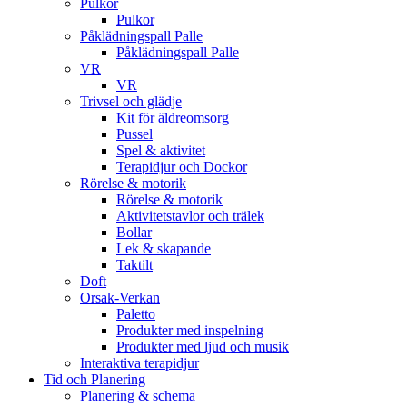
Pulkor
Pulkor
Påklädningspall Palle
Påklädningspall Palle
VR
VR
Trivsel och glädje
Kit för äldreomsorg
Pussel
Spel & aktivitet
Terapidjur och Dockor
Rörelse & motorik
Rörelse & motorik
Aktivitetstavlor och trälek
Bollar
Lek & skapande
Taktilt
Doft
Orsak-Verkan
Paletto
Produkter med inspelning
Produkter med ljud och musik
Interaktiva terapidjur
Tid och Planering
Planering & schema