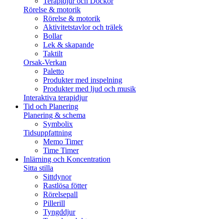
Terapidjur och Dockor
Rörelse & motorik
Rörelse & motorik
Aktivitetstavlor och trälek
Bollar
Lek & skapande
Taktilt
Orsak-Verkan
Paletto
Produkter med inspelning
Produkter med ljud och musik
Interaktiva terapidjur
Tid och Planering
Planering & schema
Symbolix
Tidsuppfattning
Memo Timer
Time Timer
Inlärning och Koncentration
Sitta stilla
Sittdynor
Rastlösa fötter
Rörelsepall
Pillerill
Tyngddjur