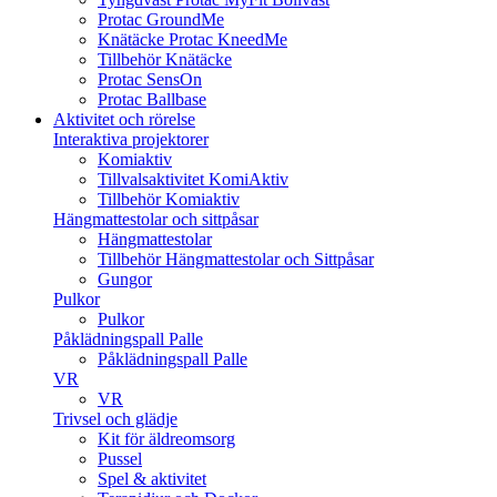
Protac GroundMe
Knätäcke Protac KneedMe
Tillbehör Knätäcke
Protac SensOn
Protac Ballbase
Aktivitet och rörelse
Interaktiva projektorer
Komiaktiv
Tillvalsaktivitet KomiAktiv
Tillbehör Komiaktiv
Hängmattestolar och sittpåsar
Hängmattestolar
Tillbehör Hängmattestolar och Sittpåsar
Gungor
Pulkor
Pulkor
Påklädningspall Palle
Påklädningspall Palle
VR
VR
Trivsel och glädje
Kit för äldreomsorg
Pussel
Spel & aktivitet