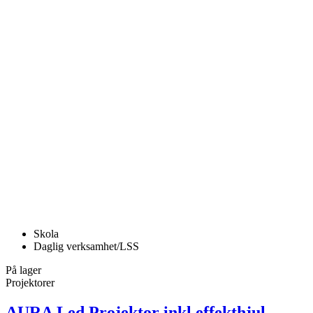
Skola
Daglig verksamhet/LSS
På lager
Projektorer
AURA Led Projektor inkl effekthjul