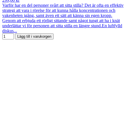
299,00 kr
Varför har en del personer svårt att sitta stilla? Det är ofta en effektiv
strategi att vara i rörelse för att kunna hålla koncentrationen och
vakenheten igång, samt även ett sätt att känna sin egen kropp.
Genom att erbjuda ett rörligt sittande samt något tungt att ha i knät
underlättar vi för personen att sitta stilla en längre stund.En luftfylld
diskus...
Lägg till i varukorgen