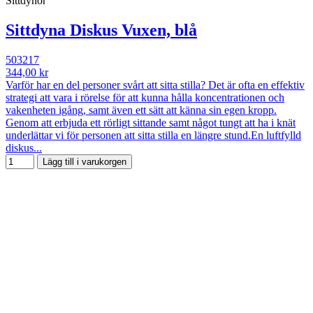
Sittdynor
Sittdyna Diskus Vuxen, blå
503217
344,00 kr
Varför har en del personer svårt att sitta stilla? Det är ofta en effektiv
strategi att vara i rörelse för att kunna hålla koncentrationen och
vakenheten igång, samt även ett sätt att känna sin egen kropp.
Genom att erbjuda ett rörligt sittande samt något tungt att ha i knät
underlättar vi för personen att sitta stilla en längre stund.En luftfylld
diskus...
Lägg till i varukorgen