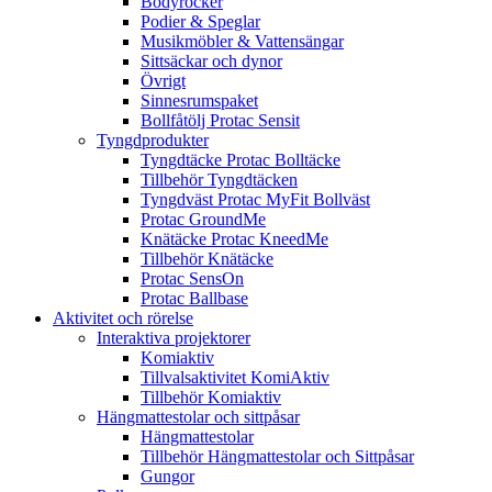
Bodyrocker
Podier & Speglar
Musikmöbler & Vattensängar
Sittsäckar och dynor
Övrigt
Sinnesrumspaket
Bollfåtölj Protac Sensit
Tyngdprodukter
Tyngdtäcke Protac Bolltäcke
Tillbehör Tyngdtäcken
Tyngdväst Protac MyFit Bollväst
Protac GroundMe
Knätäcke Protac KneedMe
Tillbehör Knätäcke
Protac SensOn
Protac Ballbase
Aktivitet och rörelse
Interaktiva projektorer
Komiaktiv
Tillvalsaktivitet KomiAktiv
Tillbehör Komiaktiv
Hängmattestolar och sittpåsar
Hängmattestolar
Tillbehör Hängmattestolar och Sittpåsar
Gungor