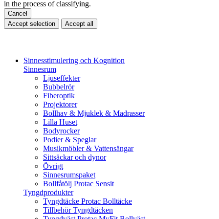
in the process of classifying.
Cancel
Accept selection
Accept all
Sinnesstimulering och Kognition
Sinnesrum
Ljuseffekter
Bubbelrör
Fiberoptik
Projektorer
Bollhav & Mjuklek & Madrasser
Lilla Huset
Bodyrocker
Podier & Speglar
Musikmöbler & Vattensängar
Sittsäckar och dynor
Övrigt
Sinnesrumspaket
Bollfåtölj Protac Sensit
Tyngdprodukter
Tyngdtäcke Protac Bolltäcke
Tillbehör Tyngdtäcken
Tyngdväst Protac MyFit Bollväst