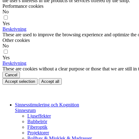
the user's interests in the products or services offered by the shop.
Performance cookies
No
Yes
Beskrivning
These are used to improve the browsing experience and optimize the o
Other cookies
No
Yes
Beskrivning
These are cookies without a clear purpose or those that we are still in 
Cancel
Accept selection
Accept all
Sinnesstimulering och Kognition
Sinnesrum
Ljuseffekter
Bubbelrör
Fiberoptik
Projektorer
Bollhav & Mjuklek & Madrasser