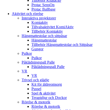
Tillbehör Knätäcke
Protac SensOn
Protac Ballbase
Aktivitet och rörelse
Interaktiva projektorer
Komiaktiv
Tillvalsaktivitet KomiAktiv
Tillbehör Komiaktiv
Hängmattestolar och sittpåsar
Hängmattestolar
Tillbehör Hängmattestolar och Sittpåsar
Gungor
Pulkor
Pulkor
Påklädningspall Palle
Påklädningspall Palle
VR
VR
Trivsel och glädje
Kit för äldreomsorg
Pussel
Spel & aktivitet
Terapidjur och Dockor
Rörelse & motorik
Rörelse & motorik