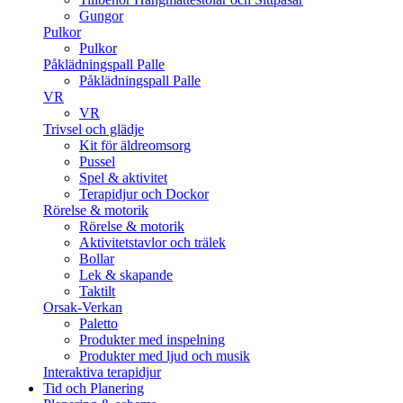
Gungor
Pulkor
Pulkor
Påklädningspall Palle
Påklädningspall Palle
VR
VR
Trivsel och glädje
Kit för äldreomsorg
Pussel
Spel & aktivitet
Terapidjur och Dockor
Rörelse & motorik
Rörelse & motorik
Aktivitetstavlor och trälek
Bollar
Lek & skapande
Taktilt
Orsak-Verkan
Paletto
Produkter med inspelning
Produkter med ljud och musik
Interaktiva terapidjur
Tid och Planering