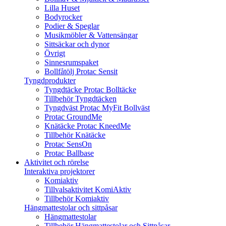
Lilla Huset
Bodyrocker
Podier & Speglar
Musikmöbler & Vattensängar
Sittsäckar och dynor
Övrigt
Sinnesrumspaket
Bollfåtölj Protac Sensit
Tyngdprodukter
Tyngdtäcke Protac Bolltäcke
Tillbehör Tyngdtäcken
Tyngdväst Protac MyFit Bollväst
Protac GroundMe
Knätäcke Protac KneedMe
Tillbehör Knätäcke
Protac SensOn
Protac Ballbase
Aktivitet och rörelse
Interaktiva projektorer
Komiaktiv
Tillvalsaktivitet KomiAktiv
Tillbehör Komiaktiv
Hängmattestolar och sittpåsar
Hängmattestolar
Tillbehör Hängmattestolar och Sittpåsar