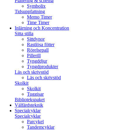
Planering & schema
Symbolix
Tidsuppfattning
Memo Timer
Time Timer
Inlärning och Koncentration
Sitta stilla
Sittdynor
Rastlösa fötter
Rörelsepall
Pillerill
Tyngddjur
Tyngdprodukter
Läs och skrivstöd
Läs och skrivstöd
Skolkit
Skolkit
Tuggisar
Bibliotekspaket
Välfärdsteknik
Specialcyklar
Specialcyklar
Parcykel
Tandemcyklar