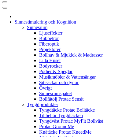
Sinnestimulering och Kognition
Sinnesrum
Ljuseffekter
Bubbelrör
Fiberoptik
Projektorer
Bollhav & Mjuklek & Madrasser
Lilla Huset
Bodyrocker
Podier & Speglar
Musikmöbler & Vattensängar
Sittsäckar och dynor
Övrigt
Sinnesrumspaket
Bollfåtölj Protac Sensit
Tyngdprodukter
Tyngdtäcke Protac Bolltäcke
Tillbehör Tyngdtäcken
Tyngdväst Protac MyFit Bollväst
Protac GroundMe
Knätäcke Protac KneedMe