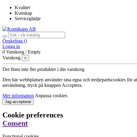
Kvalitet
Kunskap
Serviceglädje
Önskelista (
)
Logga in
0
Varukorg
/
Empty
Varukorg
×
Det finns inte fler produkter i din varukorg
Den här webbplatsen använder sina egna och tredjepartscookies för att f
användning, tryck på knappen Acceptera.
Mer information
Anpassa cookies
Jag accepterar
Cookie preferences
Consent
Functional cookies