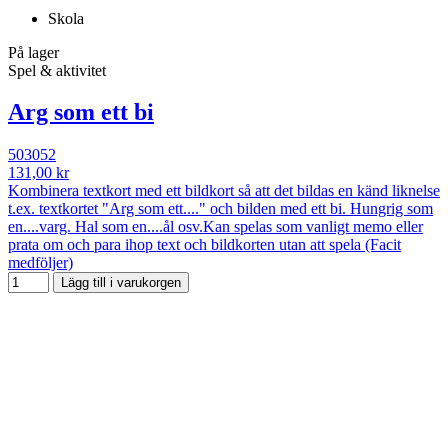
Skola
På lager
Spel & aktivitet
Arg som ett bi
503052
131,00 kr
Kombinera textkort med ett bildkort så att det bildas en känd liknelse
t.ex. textkortet "Arg som ett...." och bilden med ett bi. Hungrig som
en....varg. Hal som en....ål osv.Kan spelas som vanligt memo eller
prata om och para ihop text och bildkorten utan att spela (Facit
medföljer)
Lägg till i varukorgen