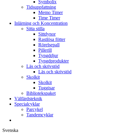
Symbolix
Tidsuppfattning
Memo Timer
Time Timer
Inlärning och Koncentration
Sitta stilla
Sittdynor
Rastlösa fötter
Rörelsepall
Pillerill
Tyngddjur
Tyngdprodukter
Läs och skrivstöd
Läs och skrivstöd
Skolkit
Skolkit
Tuggisar
Bibliotekspaket
Välfärdsteknik
Specialcyklar
Parcykel
Tandemcyklar
Svenska