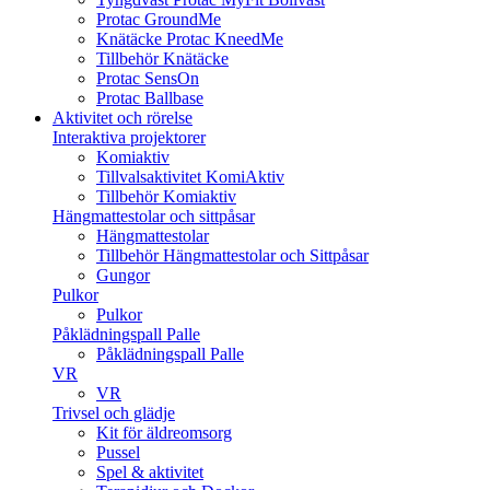
Protac GroundMe
Knätäcke Protac KneedMe
Tillbehör Knätäcke
Protac SensOn
Protac Ballbase
Aktivitet och rörelse
Interaktiva projektorer
Komiaktiv
Tillvalsaktivitet KomiAktiv
Tillbehör Komiaktiv
Hängmattestolar och sittpåsar
Hängmattestolar
Tillbehör Hängmattestolar och Sittpåsar
Gungor
Pulkor
Pulkor
Påklädningspall Palle
Påklädningspall Palle
VR
VR
Trivsel och glädje
Kit för äldreomsorg
Pussel
Spel & aktivitet