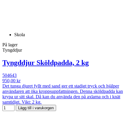
Skola
På lager
Tyngddjur
Tyngddjur Sköldpadda, 2 kg
504643
950,00 kr
Det tunga djuret fyllt med sand ger ett stadigt tryck och hjälper
användaren att öka kroppsuppfattningen. Denna sköldpadda kan
krypa ur sitt skal. Då kan du använda den på axlarna och i knät
samtidigt. Vikt: 2 kg.
Lägg till i varukorgen