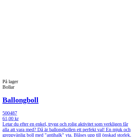
På lager
Bollar
Ballongboll
500487
61,00 kr
Letar du efter en enkel, trygg och rolig aktivitet som verkligen får
alla att vara med? Då är ballongbollen ett perfekt val! En mjuk och
greppvänlig boll med "antihalk" yta. Blåses upp till önskad storlek.