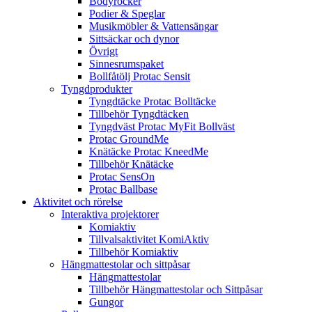
Bodyrocker
Podier & Speglar
Musikmöbler & Vattensängar
Sittsäckar och dynor
Övrigt
Sinnesrumspaket
Bollfåtölj Protac Sensit
Tyngdprodukter
Tyngdtäcke Protac Bolltäcke
Tillbehör Tyngdtäcken
Tyngdväst Protac MyFit Bollväst
Protac GroundMe
Knätäcke Protac KneedMe
Tillbehör Knätäcke
Protac SensOn
Protac Ballbase
Aktivitet och rörelse
Interaktiva projektorer
Komiaktiv
Tillvalsaktivitet KomiAktiv
Tillbehör Komiaktiv
Hängmattestolar och sittpåsar
Hängmattestolar
Tillbehör Hängmattestolar och Sittpåsar
Gungor