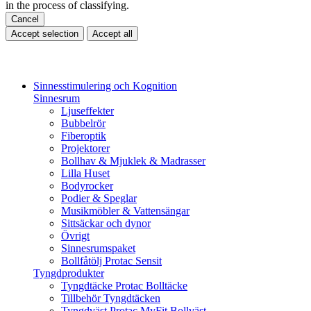
in the process of classifying.
Cancel
Accept selection
Accept all
Sinnesstimulering och Kognition
Sinnesrum
Ljuseffekter
Bubbelrör
Fiberoptik
Projektorer
Bollhav & Mjuklek & Madrasser
Lilla Huset
Bodyrocker
Podier & Speglar
Musikmöbler & Vattensängar
Sittsäckar och dynor
Övrigt
Sinnesrumspaket
Bollfåtölj Protac Sensit
Tyngdprodukter
Tyngdtäcke Protac Bolltäcke
Tillbehör Tyngdtäcken
Tyngdväst Protac MyFit Bollväst