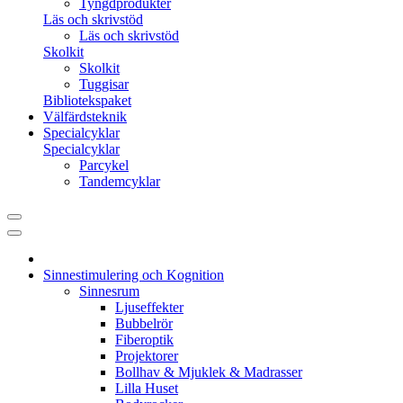
Tyngdprodukter
Läs och skrivstöd
Läs och skrivstöd
Skolkit
Skolkit
Tuggisar
Bibliotekspaket
Välfärdsteknik
Specialcyklar
Specialcyklar
Parcykel
Tandemcyklar
Sinnestimulering och Kognition
Sinnesrum
Ljuseffekter
Bubbelrör
Fiberoptik
Projektorer
Bollhav & Mjuklek & Madrasser
Lilla Huset