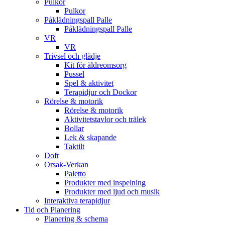
Pulkor
Pulkor
Påklädningspall Palle
Påklädningspall Palle
VR
VR
Trivsel och glädje
Kit för äldreomsorg
Pussel
Spel & aktivitet
Terapidjur och Dockor
Rörelse & motorik
Rörelse & motorik
Aktivitetstavlor och trälek
Bollar
Lek & skapande
Taktilt
Doft
Orsak-Verkan
Paletto
Produkter med inspelning
Produkter med ljud och musik
Interaktiva terapidjur
Tid och Planering
Planering & schema