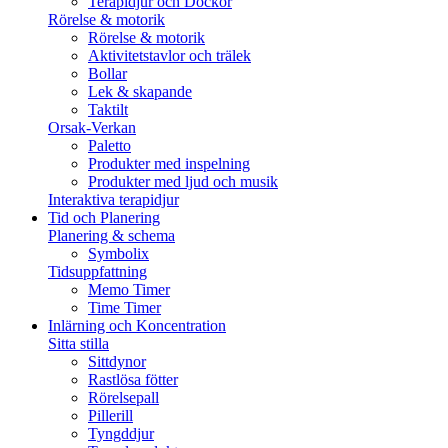
Terapidjur och Dockor
Rörelse & motorik
Rörelse & motorik
Aktivitetstavlor och trälek
Bollar
Lek & skapande
Taktilt
Orsak-Verkan
Paletto
Produkter med inspelning
Produkter med ljud och musik
Interaktiva terapidjur
Tid och Planering
Planering & schema
Symbolix
Tidsuppfattning
Memo Timer
Time Timer
Inlärning och Koncentration
Sitta stilla
Sittdynor
Rastlösa fötter
Rörelsepall
Pillerill
Tyngddjur