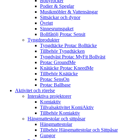
Bodyrocker
Podier & Speglar
Musikmöbler & Vattensängar
Sittsäckar och dynor
Övrigt
Sinnesrumspaket
Bollfåtölj Protac Sensit
Tyngdprodukter
Tyngdtäcke Protac Bolltäcke
Tillbehör Tyngdtäcken
Tyngdväst Protac MyFit Bollväst
Protac GroundMe
Knätäcke Protac KneedMe
Tillbehör Knätäcke
Protac SensOn
Protac Ballbase
Aktivitet och rörelse
Interaktiva projektorer
Komiaktiv
Tillvalsaktivitet KomiAktiv
Tillbehör Komiaktiv
Hängmattestolar och sittpåsar
Hängmattestolar
Tillbehör Hängmattestolar och Sittpåsar
Gungor