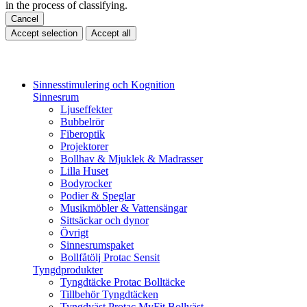
in the process of classifying.
Cancel
Accept selection
Accept all
Sinnesstimulering och Kognition
Sinnesrum
Ljuseffekter
Bubbelrör
Fiberoptik
Projektorer
Bollhav & Mjuklek & Madrasser
Lilla Huset
Bodyrocker
Podier & Speglar
Musikmöbler & Vattensängar
Sittsäckar och dynor
Övrigt
Sinnesrumspaket
Bollfåtölj Protac Sensit
Tyngdprodukter
Tyngdtäcke Protac Bolltäcke
Tillbehör Tyngdtäcken
Tyngdväst Protac MyFit Bollväst