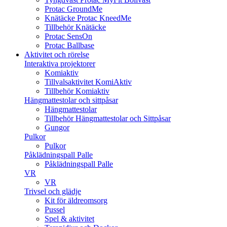
Protac GroundMe
Knätäcke Protac KneedMe
Tillbehör Knätäcke
Protac SensOn
Protac Ballbase
Aktivitet och rörelse
Interaktiva projektorer
Komiaktiv
Tillvalsaktivitet KomiAktiv
Tillbehör Komiaktiv
Hängmattestolar och sittpåsar
Hängmattestolar
Tillbehör Hängmattestolar och Sittpåsar
Gungor
Pulkor
Pulkor
Påklädningspall Palle
Påklädningspall Palle
VR
VR
Trivsel och glädje
Kit för äldreomsorg
Pussel
Spel & aktivitet