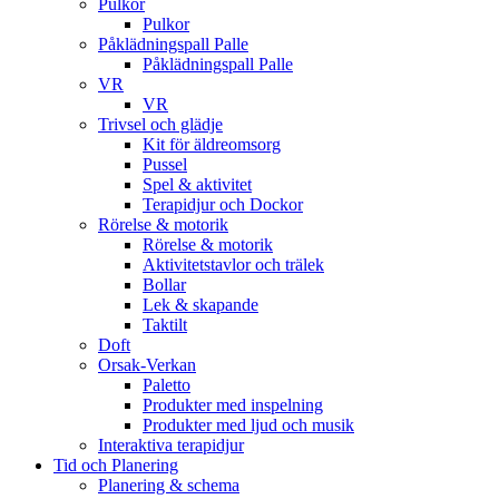
Pulkor
Pulkor
Påklädningspall Palle
Påklädningspall Palle
VR
VR
Trivsel och glädje
Kit för äldreomsorg
Pussel
Spel & aktivitet
Terapidjur och Dockor
Rörelse & motorik
Rörelse & motorik
Aktivitetstavlor och trälek
Bollar
Lek & skapande
Taktilt
Doft
Orsak-Verkan
Paletto
Produkter med inspelning
Produkter med ljud och musik
Interaktiva terapidjur
Tid och Planering
Planering & schema