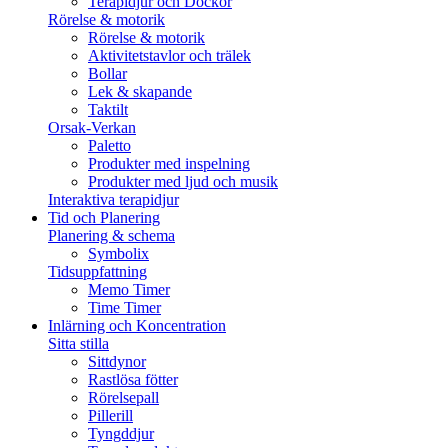
Terapidjur och Dockor
Rörelse & motorik
Rörelse & motorik
Aktivitetstavlor och trälek
Bollar
Lek & skapande
Taktilt
Orsak-Verkan
Paletto
Produkter med inspelning
Produkter med ljud och musik
Interaktiva terapidjur
Tid och Planering
Planering & schema
Symbolix
Tidsuppfattning
Memo Timer
Time Timer
Inlärning och Koncentration
Sitta stilla
Sittdynor
Rastlösa fötter
Rörelsepall
Pillerill
Tyngddjur