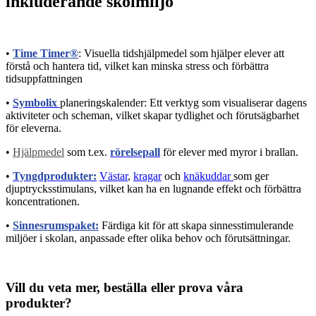
inkluderande skolmiljö
•
Time Timer®
: Visuella tidshjälpmedel som hjälper elever att
förstå och hantera tid, vilket kan minska stress och förbättra
tidsuppfattningen
•
Symbolix
planeringskalender: Ett verktyg som visualiserar dagens
aktiviteter och scheman, vilket skapar tydlighet och förutsägbarhet
för eleverna.
•
Hjälpmedel
som t.ex.
rörelsepall
för elever med myror i brallan.
•
Tyngdprodukter:
Västar
,
kragar
och
knä
kuddar
som ger
djuptrycksstimulans, vilket kan ha en lugnande effekt och förbättra
koncentrationen.
•
Sinnesrumspaket:
Färdiga kit för att skapa sinnesstimulerande
miljöer i skolan, anpassade efter olika behov och förutsättningar.
Vill du veta mer, beställa eller prova våra
produkter?