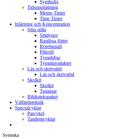
Symbolix
Tidsuppfattning
Memo Timer
Time Timer
Inlärning och Koncentration
Sitta stilla
Sittdynor
Rastlösa fötter
Rörelsepall
Pillerill
Tyngddjur
Tyngdprodukter
Läs och skrivstöd
Läs och skrivstöd
Skolkit
Skolkit
Tuggisar
Bibliotekspaket
Välfärdsteknik
Specialcyklar
Parcykel
Tandemcyklar
Svenska