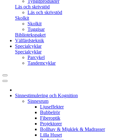
Tyngdprodukter
Läs och skrivstöd
Läs och skrivstöd
Skolkit
Skolkit
Tuggisar
Bibliotekspaket
Välfärdsteknik
Specialcyklar
Specialcyklar
Parcykel
Tandemcyklar
Sinnestimulering och Kognition
Sinnesrum
Ljuseffekter
Bubbelrör
Fiberoptik
Projektorer
Bollhav & Mjuklek & Madrasser
Lilla Huset