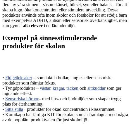
flera av våra sinnen – såsom känsel, hörsel, syn eller balans – för att
skapa lugn, öka koncentration eller stimulera utveckling. Dessa
produkter används ofta inom skolor och förskolor för att stödja barn
med exempelvis ADHD, autism eller sensorisk överkänslighet, men
kan gynna
alla elever
i en lärandemiljö.
Exempel på sinnesstimulerande
produkter för skolan
•
Fidgetleksaker
– som taktila bollar, tangles eller sensoriska
produkter som främjar fokus.
• Tyngdprodukter –
västar
,
kragar,
täcken
och
sittkuddar
som ger
lugnande effekt.
•
Sensoriska hörnor
– med ljus- och ljudmiljöer som skapar trygg
plats för återhämtning.
•
Sitta stilla
- produkter för ökad koncentration i klassrummet.
• Komikapp har färdiga KIT för skolan som är framtagna med några
av de populära produktvalen för just skolmiljö.