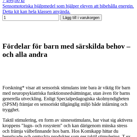
7 499,00 kr
Sensomotoriska hjälpmedel som hjälper eleven att bibehålla energin.
Detta kit kan hela klassen använda.
Lägg till i varukorgen
Fördelar för barn med särskilda behov –
och alla andra
Forskning* visar att sensorisk stimulans inte bara är viktig för barn
med neuropsykiatriska funktionsnedsättningar, utan även för barns
generella utveckling. Enligt Specialpedagogiska skolmyndigheten
(SPSM) främjar en sensoriskt tillgänglig miljö både inlärning och
trygghet.
Taktil stimulering, en form av sinnesstimulans, har visat sig aktivera
kroppens "lugn- och rosystem" och kan därigenom minska stress
och främja välbefinnande hos barn. Hos Komikapp hittar du
beprövade och omtyckta produkter som ger taktil stimulering. T.ex.