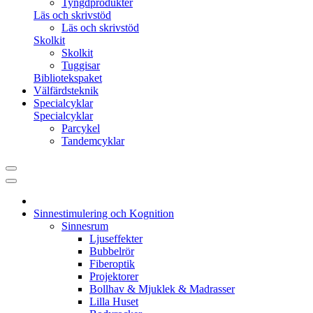
Tyngdprodukter
Läs och skrivstöd
Läs och skrivstöd
Skolkit
Skolkit
Tuggisar
Bibliotekspaket
Välfärdsteknik
Specialcyklar
Specialcyklar
Parcykel
Tandemcyklar
Sinnestimulering och Kognition
Sinnesrum
Ljuseffekter
Bubbelrör
Fiberoptik
Projektorer
Bollhav & Mjuklek & Madrasser
Lilla Huset