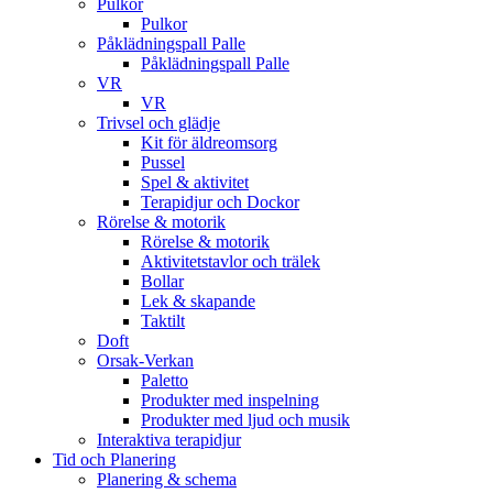
Pulkor
Pulkor
Påklädningspall Palle
Påklädningspall Palle
VR
VR
Trivsel och glädje
Kit för äldreomsorg
Pussel
Spel & aktivitet
Terapidjur och Dockor
Rörelse & motorik
Rörelse & motorik
Aktivitetstavlor och trälek
Bollar
Lek & skapande
Taktilt
Doft
Orsak-Verkan
Paletto
Produkter med inspelning
Produkter med ljud och musik
Interaktiva terapidjur
Tid och Planering
Planering & schema