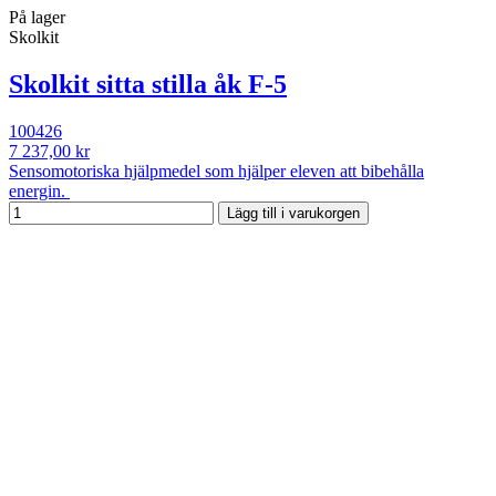
På lager
Skolkit
Skolkit sitta stilla åk F-5
100426
7 237,00 kr
Sensomotoriska hjälpmedel som hjälper eleven att bibehålla
energin.
Lägg till i varukorgen