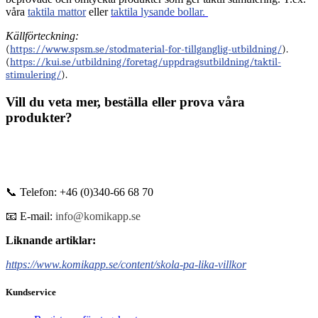
våra
taktila mattor
eller
taktila lysande bollar.
Källförteckning:
(
https://www.spsm.se/stodmaterial-for-tillganglig-utbildning/
).
(
https://kui.se/utbildning/foretag/uppdragsutbildning/taktil-
stimulering/
).
Vill du veta mer, beställa eller prova våra
produkter?
📞 Telefon: +46 (0)340-66 68 70
📧 E-mail:
info@komikapp.se
Liknande artiklar:
https://www.komikapp.se/content/skola-pa-lika-villkor
Kundservice