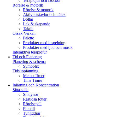
Terapidjur och Dockor
Rörelse & motorik
Rörelse & motorik
Aktivitetstavlor och trälek
Bollar
Lek & skapande
Taktilt
Orsak-Verkan
Paletto
Produkter med inspelning
Produkter med ljud och musik
Interaktiva terapidjur
Tid och Planering
Planering & schema
Symbolix
Tidsuppfattning
Memo Timer
Time Timer
Inlärning och Koncentration
Sitta stilla
Sittdynor
Rastlösa fötter
Rörelsepall
Pillerill
Tyngddjur