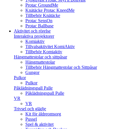
Protac GroundMe
Knätäcke Protac KneedMe
Tillbehör Knätäcke
Protac SensOn
Protac Ballbase
Aktivitet och rörelse
Interaktiva projektorer
Komiaktiv
Tillvalsaktivitet KomiAktiv
Tillbehör Komiaktiv
Hängmattestolar och sittpåsar
Hängmattestolar
Tillbehör Hängmattestolar och Sittpåsar
Gungor
Pulkor
Pulkor
Påklädningspall Palle
Påklädningspall Palle
VR
VR
Trivsel och glädje
Kit för äldreomsorg
Pussel
Spel & aktivitet