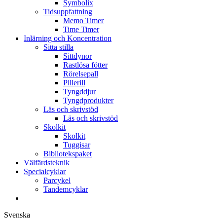
Symbolix
Tidsuppfattning
Memo Timer
Time Timer
Inlärning och Koncentration
Sitta stilla
Sittdynor
Rastlösa fötter
Rörelsepall
Pillerill
Tyngddjur
Tyngdprodukter
Läs och skrivstöd
Läs och skrivstöd
Skolkit
Skolkit
Tuggisar
Bibliotekspaket
Välfärdsteknik
Specialcyklar
Parcykel
Tandemcyklar
Svenska