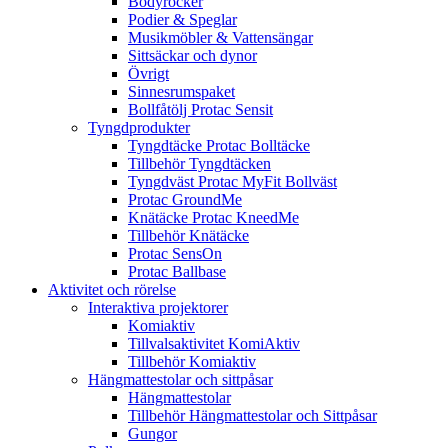
Bodyrocker
Podier & Speglar
Musikmöbler & Vattensängar
Sittsäckar och dynor
Övrigt
Sinnesrumspaket
Bollfåtölj Protac Sensit
Tyngdprodukter
Tyngdtäcke Protac Bolltäcke
Tillbehör Tyngdtäcken
Tyngdväst Protac MyFit Bollväst
Protac GroundMe
Knätäcke Protac KneedMe
Tillbehör Knätäcke
Protac SensOn
Protac Ballbase
Aktivitet och rörelse
Interaktiva projektorer
Komiaktiv
Tillvalsaktivitet KomiAktiv
Tillbehör Komiaktiv
Hängmattestolar och sittpåsar
Hängmattestolar
Tillbehör Hängmattestolar och Sittpåsar
Gungor