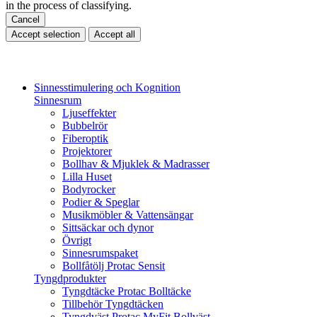
in the process of classifying.
Cancel
Accept selection
Accept all
Sinnesstimulering och Kognition
Sinnesrum
Ljuseffekter
Bubbelrör
Fiberoptik
Projektorer
Bollhav & Mjuklek & Madrasser
Lilla Huset
Bodyrocker
Podier & Speglar
Musikmöbler & Vattensängar
Sittsäckar och dynor
Övrigt
Sinnesrumspaket
Bollfåtölj Protac Sensit
Tyngdprodukter
Tyngdtäcke Protac Bolltäcke
Tillbehör Tyngdtäcken
Tyngdväst Protac MyFit Bollväst