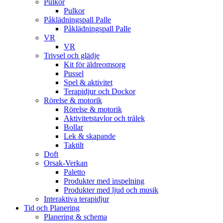
Pulkor
Pulkor
Påklädningspall Palle
Påklädningspall Palle
VR
VR
Trivsel och glädje
Kit för äldreomsorg
Pussel
Spel & aktivitet
Terapidjur och Dockor
Rörelse & motorik
Rörelse & motorik
Aktivitetstavlor och trälek
Bollar
Lek & skapande
Taktilt
Doft
Orsak-Verkan
Paletto
Produkter med inspelning
Produkter med ljud och musik
Interaktiva terapidjur
Tid och Planering
Planering & schema