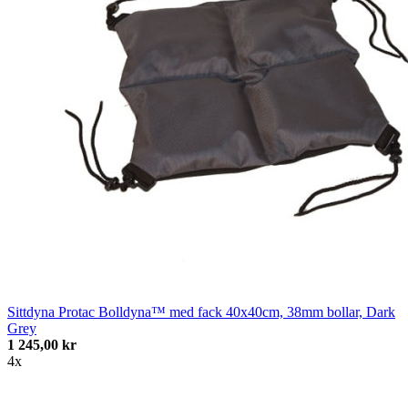
Sittdyna Protac Bolldyna™ med fack 40x40cm, 38mm bollar, Dark
Grey
1 245,00 kr
4x