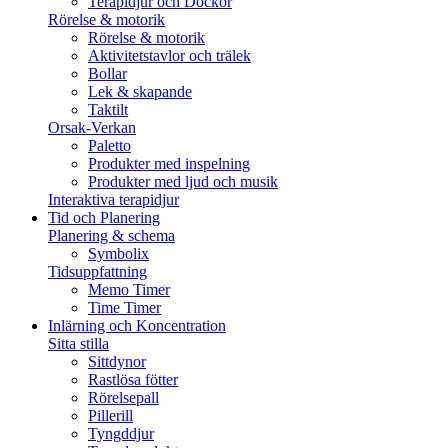
Terapidjur och Dockor
Rörelse & motorik
Rörelse & motorik
Aktivitetstavlor och trälek
Bollar
Lek & skapande
Taktilt
Orsak-Verkan
Paletto
Produkter med inspelning
Produkter med ljud och musik
Interaktiva terapidjur
Tid och Planering
Planering & schema
Symbolix
Tidsuppfattning
Memo Timer
Time Timer
Inlärning och Koncentration
Sitta stilla
Sittdynor
Rastlösa fötter
Rörelsepall
Pillerill
Tyngddjur