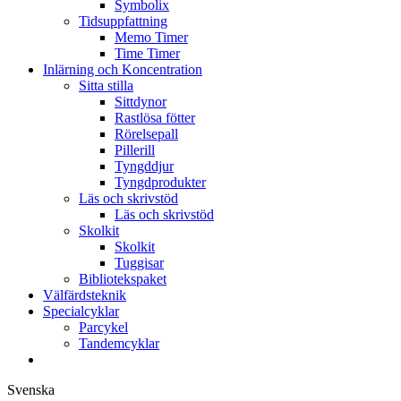
Symbolix
Tidsuppfattning
Memo Timer
Time Timer
Inlärning och Koncentration
Sitta stilla
Sittdynor
Rastlösa fötter
Rörelsepall
Pillerill
Tyngddjur
Tyngdprodukter
Läs och skrivstöd
Läs och skrivstöd
Skolkit
Skolkit
Tuggisar
Bibliotekspaket
Välfärdsteknik
Specialcyklar
Parcykel
Tandemcyklar
Svenska