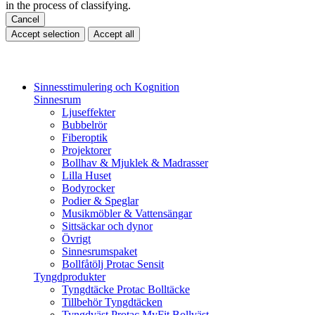
in the process of classifying.
Cancel
Accept selection
Accept all
Sinnesstimulering och Kognition
Sinnesrum
Ljuseffekter
Bubbelrör
Fiberoptik
Projektorer
Bollhav & Mjuklek & Madrasser
Lilla Huset
Bodyrocker
Podier & Speglar
Musikmöbler & Vattensängar
Sittsäckar och dynor
Övrigt
Sinnesrumspaket
Bollfåtölj Protac Sensit
Tyngdprodukter
Tyngdtäcke Protac Bolltäcke
Tillbehör Tyngdtäcken
Tyngdväst Protac MyFit Bollväst