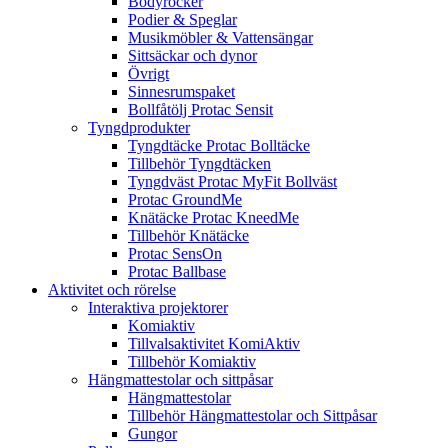
Bodyrocker
Podier & Speglar
Musikmöbler & Vattensängar
Sittsäckar och dynor
Övrigt
Sinnesrumspaket
Bollfåtölj Protac Sensit
Tyngdprodukter
Tyngdtäcke Protac Bolltäcke
Tillbehör Tyngdtäcken
Tyngdväst Protac MyFit Bollväst
Protac GroundMe
Knätäcke Protac KneedMe
Tillbehör Knätäcke
Protac SensOn
Protac Ballbase
Aktivitet och rörelse
Interaktiva projektorer
Komiaktiv
Tillvalsaktivitet KomiAktiv
Tillbehör Komiaktiv
Hängmattestolar och sittpåsar
Hängmattestolar
Tillbehör Hängmattestolar och Sittpåsar
Gungor