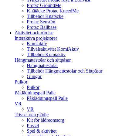
Protac GroundMe
Knätäcke Protac KneedMe
Tillbehör Knätäcke
Protac SensOn
Protac Ballbase
Aktivitet och rörelse
Interaktiva projektorer
Komiaktiv
Tillvalsaktivitet KomiAktiv
Tillbehör Komiaktiv
Hängmattestolar och sittpåsar
Hängmattestolar
Tillbehör Hängmattestolar och Sittpåsar
Gungor
Pulkor
Pulkor
Påklädningspall Palle
Påklädningspall Palle
VR
VR
Trivsel och glädje
Kit för äldreomsorg
Pussel
Spel & aktivitet