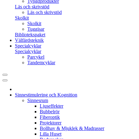
Tyngdprodukter
Läs och skrivstöd
Läs och skrivstöd
Skolkit
Skolkit
Tuggisar
Bibliotekspaket
Välfärdsteknik
Specialcyklar
Specialcyklar
Parcykel
Tandemcyklar
Sinnestimulering och Kognition
Sinnesrum
Ljuseffekter
Bubbelrör
Fiberoptik
Projektorer
Bollhav & Mjuklek & Madrasser
Lilla Huset