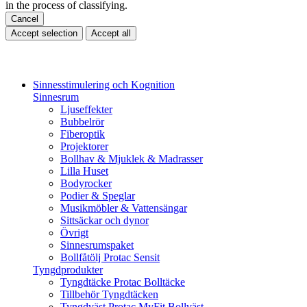
in the process of classifying.
Cancel
Accept selection
Accept all
Sinnesstimulering och Kognition
Sinnesrum
Ljuseffekter
Bubbelrör
Fiberoptik
Projektorer
Bollhav & Mjuklek & Madrasser
Lilla Huset
Bodyrocker
Podier & Speglar
Musikmöbler & Vattensängar
Sittsäckar och dynor
Övrigt
Sinnesrumspaket
Bollfåtölj Protac Sensit
Tyngdprodukter
Tyngdtäcke Protac Bolltäcke
Tillbehör Tyngdtäcken
Tyngdväst Protac MyFit Bollväst