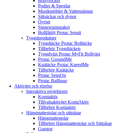
Bodyrocker
Podier & Speglar
Musikmöbler & Vattensängar
Sittsäckar och dynor
Övrigt
Sinnesrumspaket
Bollfåtölj Protac Sensit
Tyngdprodukter
Tyngdtäcke Protac Bolltäcke
Tillbehör Tyngdtäcken
Tyngdväst Protac MyFit Bollväst
Protac GroundMe
Knätäcke Protac KneedMe
Tillbehör Knätäcke
Protac SensOn
Protac Ballbase
Aktivitet och rörelse
Interaktiva projektorer
Komiaktiv
Tillvalsaktivitet KomiAktiv
Tillbehör Komiaktiv
Hängmattestolar och sittpåsar
Hängmattestolar
Tillbehör Hängmattestolar och Sittpåsar
Gungor