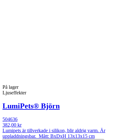
På lager
Ljuseffekter
LumiPets® Björn
504636
382,00 kr
Lumipets är tillverkade i silikon, blir aldrig varm. Är
uppladdningsbar. Mått: BxDxH 13x13x15 cm