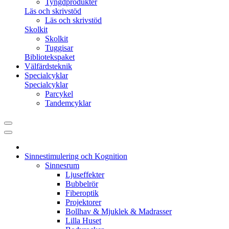
Tyngdprodukter
Läs och skrivstöd
Läs och skrivstöd
Skolkit
Skolkit
Tuggisar
Bibliotekspaket
Välfärdsteknik
Specialcyklar
Specialcyklar
Parcykel
Tandemcyklar
Sinnestimulering och Kognition
Sinnesrum
Ljuseffekter
Bubbelrör
Fiberoptik
Projektorer
Bollhav & Mjuklek & Madrasser
Lilla Huset