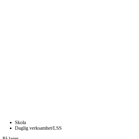
Skola
Daglig verksamhet/LSS
På lager