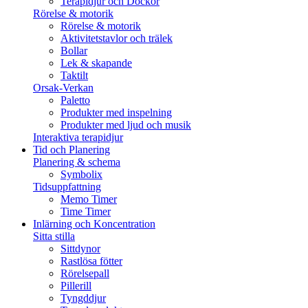
Terapidjur och Dockor
Rörelse & motorik
Rörelse & motorik
Aktivitetstavlor och trälek
Bollar
Lek & skapande
Taktilt
Orsak-Verkan
Paletto
Produkter med inspelning
Produkter med ljud och musik
Interaktiva terapidjur
Tid och Planering
Planering & schema
Symbolix
Tidsuppfattning
Memo Timer
Time Timer
Inlärning och Koncentration
Sitta stilla
Sittdynor
Rastlösa fötter
Rörelsepall
Pillerill
Tyngddjur