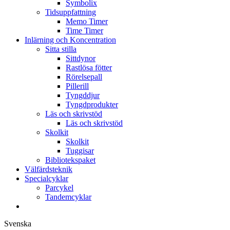
Symbolix
Tidsuppfattning
Memo Timer
Time Timer
Inlärning och Koncentration
Sitta stilla
Sittdynor
Rastlösa fötter
Rörelsepall
Pillerill
Tyngddjur
Tyngdprodukter
Läs och skrivstöd
Läs och skrivstöd
Skolkit
Skolkit
Tuggisar
Bibliotekspaket
Välfärdsteknik
Specialcyklar
Parcykel
Tandemcyklar
Svenska