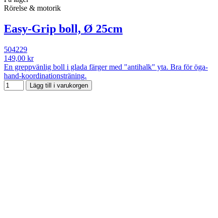
Rörelse & motorik
Easy-Grip boll, Ø 25cm
504229
149,00 kr
En greppvänlig boll i glada färger med "antihalk" yta. Bra för öga-
hand-koordinationsträning.
Lägg till i varukorgen