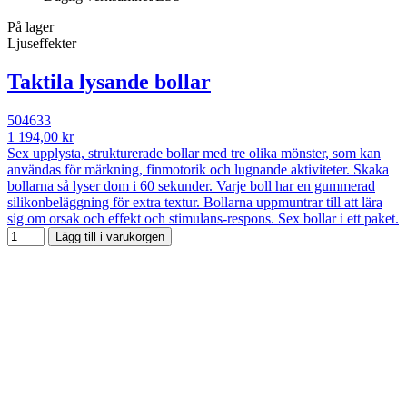
På lager
Ljuseffekter
Taktila lysande bollar
504633
1 194,00 kr
Sex upplysta, strukturerade bollar med tre olika mönster, som kan
användas för märkning, finmotorik och lugnande aktiviteter. Skaka
bollarna så lyser dom i 60 sekunder. Varje boll har en gummerad
silikonbeläggning för extra textur. Bollarna uppmuntrar till att lära
sig om orsak och effekt och stimulans-respons. Sex bollar i ett paket.
Lägg till i varukorgen