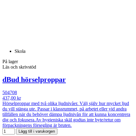
Skola
På lager
Läs och skrivstöd
dBud hörselproppar
504708
437,00 kr
Hörselproppar med två olika ljudnivåer. Välj själv hur mycket ljud
du vill stänga ute. Passar i klassrummet, på arbetet eller vid andra
tillfällen när du behöver dämpa ljudnivån för att kunna koncentrera
dig och fokusera.Av hygieniska skäl godtas inte byte/retur om
förpackningens försegling är bruten.
Lägg till i varukorgen