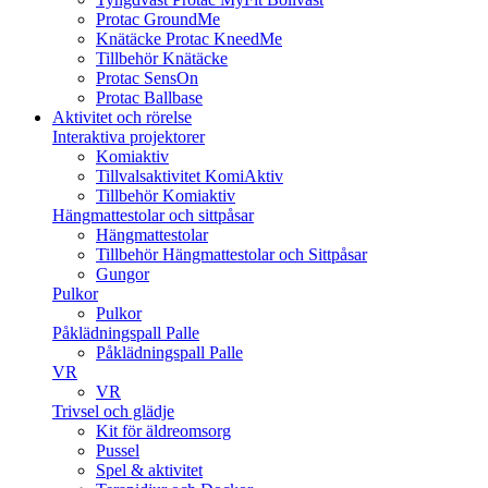
Protac GroundMe
Knätäcke Protac KneedMe
Tillbehör Knätäcke
Protac SensOn
Protac Ballbase
Aktivitet och rörelse
Interaktiva projektorer
Komiaktiv
Tillvalsaktivitet KomiAktiv
Tillbehör Komiaktiv
Hängmattestolar och sittpåsar
Hängmattestolar
Tillbehör Hängmattestolar och Sittpåsar
Gungor
Pulkor
Pulkor
Påklädningspall Palle
Påklädningspall Palle
VR
VR
Trivsel och glädje
Kit för äldreomsorg
Pussel
Spel & aktivitet