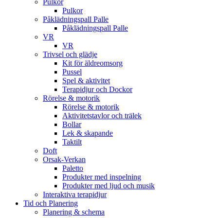
Pulkor
Pulkor
Påklädningspall Palle
Påklädningspall Palle
VR
VR
Trivsel och glädje
Kit för äldreomsorg
Pussel
Spel & aktivitet
Terapidjur och Dockor
Rörelse & motorik
Rörelse & motorik
Aktivitetstavlor och trälek
Bollar
Lek & skapande
Taktilt
Doft
Orsak-Verkan
Paletto
Produkter med inspelning
Produkter med ljud och musik
Interaktiva terapidjur
Tid och Planering
Planering & schema