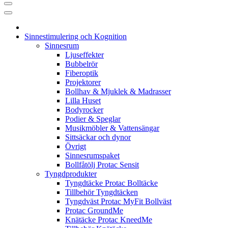
Sinnestimulering och Kognition
Sinnesrum
Ljuseffekter
Bubbelrör
Fiberoptik
Projektorer
Bollhav & Mjuklek & Madrasser
Lilla Huset
Bodyrocker
Podier & Speglar
Musikmöbler & Vattensängar
Sittsäckar och dynor
Övrigt
Sinnesrumspaket
Bollfåtölj Protac Sensit
Tyngdprodukter
Tyngdtäcke Protac Bolltäcke
Tillbehör Tyngdtäcken
Tyngdväst Protac MyFit Bollväst
Protac GroundMe
Knätäcke Protac KneedMe