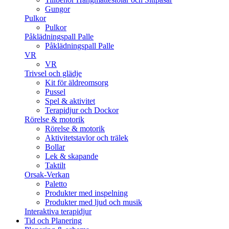
Gungor
Pulkor
Pulkor
Påklädningspall Palle
Påklädningspall Palle
VR
VR
Trivsel och glädje
Kit för äldreomsorg
Pussel
Spel & aktivitet
Terapidjur och Dockor
Rörelse & motorik
Rörelse & motorik
Aktivitetstavlor och trälek
Bollar
Lek & skapande
Taktilt
Orsak-Verkan
Paletto
Produkter med inspelning
Produkter med ljud och musik
Interaktiva terapidjur
Tid och Planering