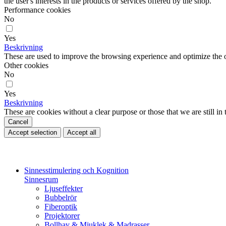
the user's interests in the products or services offered by the shop.
Performance cookies
No
Yes
Beskrivning
These are used to improve the browsing experience and optimize the o
Other cookies
No
Yes
Beskrivning
These are cookies without a clear purpose or those that we are still in 
Cancel
Accept selection
Accept all
Sinnesstimulering och Kognition
Sinnesrum
Ljuseffekter
Bubbelrör
Fiberoptik
Projektorer
Bollhav & Mjuklek & Madrasser