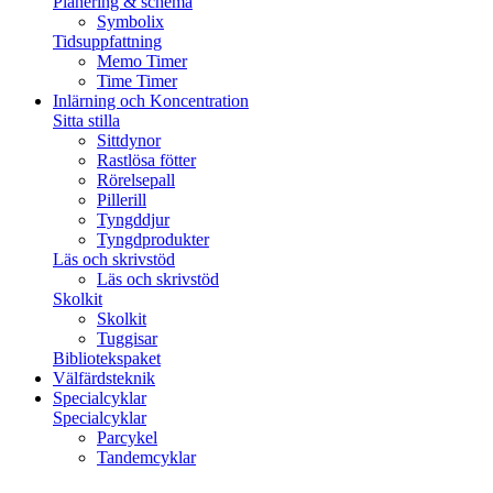
Planering & schema
Symbolix
Tidsuppfattning
Memo Timer
Time Timer
Inlärning och Koncentration
Sitta stilla
Sittdynor
Rastlösa fötter
Rörelsepall
Pillerill
Tyngddjur
Tyngdprodukter
Läs och skrivstöd
Läs och skrivstöd
Skolkit
Skolkit
Tuggisar
Bibliotekspaket
Välfärdsteknik
Specialcyklar
Specialcyklar
Parcykel
Tandemcyklar