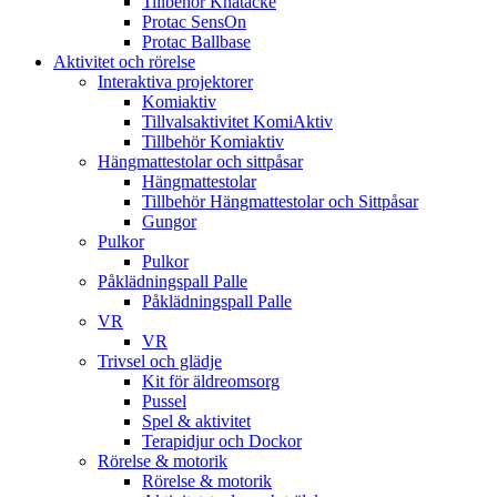
Tillbehör Knätäcke
Protac SensOn
Protac Ballbase
Aktivitet och rörelse
Interaktiva projektorer
Komiaktiv
Tillvalsaktivitet KomiAktiv
Tillbehör Komiaktiv
Hängmattestolar och sittpåsar
Hängmattestolar
Tillbehör Hängmattestolar och Sittpåsar
Gungor
Pulkor
Pulkor
Påklädningspall Palle
Påklädningspall Palle
VR
VR
Trivsel och glädje
Kit för äldreomsorg
Pussel
Spel & aktivitet
Terapidjur och Dockor
Rörelse & motorik
Rörelse & motorik