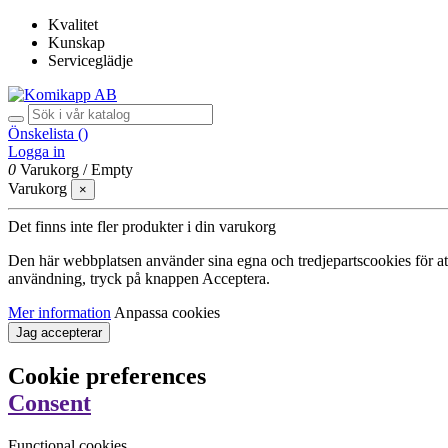
Kvalitet
Kunskap
Serviceglädje
Önskelista (
)
Logga in
0
Varukorg
/
Empty
Varukorg
×
Det finns inte fler produkter i din varukorg
Den här webbplatsen använder sina egna och tredjepartscookies för att f
användning, tryck på knappen Acceptera.
Mer information
Anpassa cookies
Jag accepterar
Cookie preferences
Consent
Functional cookies