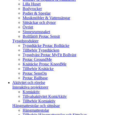
Lilla Huset
Bodyrocker
Podier & Speglar
Musikmöbler & Vattensängar
Sittsäckar och dynor
Övrigt
Sinnesrumspaket
Bollfåtölj Protac Sensit
Tyngdprodukter
Tyngdtäcke Protac Bolltäcke
Tillbehör Tyngdtäcken
Tyngdväst Protac MyFit Bollväst
Protac GroundMe
Knätäcke Protac KneedMe
Tillbehör Knätäcke
Protac SensOn
Protac Ballbase
Aktivitet och rörelse
Interaktiva projektorer
Komiaktiv
Tillvalsaktivitet KomiAktiv
Tillbehör Komiaktiv
Hängmattestolar och sittpåsar
Hängmattestolar
Tillbehör Hängmattestolar och Sittpåsar