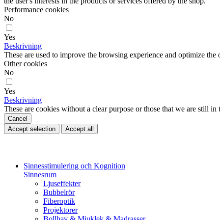
the user's interests in the products or services offered by the shop.
Performance cookies
No
Yes
Beskrivning
These are used to improve the browsing experience and optimize the o
Other cookies
No
Yes
Beskrivning
These are cookies without a clear purpose or those that we are still in 
Cancel
Accept selection
Accept all
Sinnesstimulering och Kognition
Sinnesrum
Ljuseffekter
Bubbelrör
Fiberoptik
Projektorer
Bollhav & Mjuklek & Madrasser