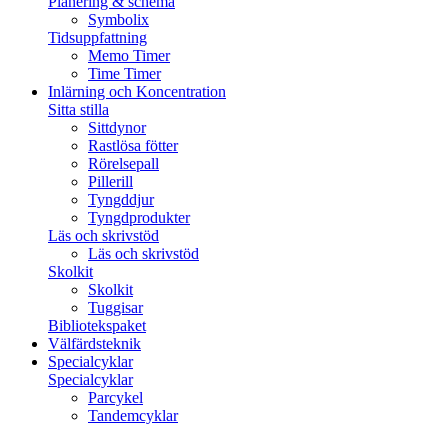
Planering & schema
Symbolix
Tidsuppfattning
Memo Timer
Time Timer
Inlärning och Koncentration
Sitta stilla
Sittdynor
Rastlösa fötter
Rörelsepall
Pillerill
Tyngddjur
Tyngdprodukter
Läs och skrivstöd
Läs och skrivstöd
Skolkit
Skolkit
Tuggisar
Bibliotekspaket
Välfärdsteknik
Specialcyklar
Specialcyklar
Parcykel
Tandemcyklar