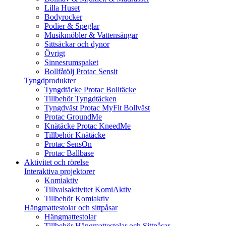
Lilla Huset
Bodyrocker
Podier & Speglar
Musikmöbler & Vattensängar
Sittsäckar och dynor
Övrigt
Sinnesrumspaket
Bollfåtölj Protac Sensit
Tyngdprodukter
Tyngdtäcke Protac Bolltäcke
Tillbehör Tyngdtäcken
Tyngdväst Protac MyFit Bollväst
Protac GroundMe
Knätäcke Protac KneedMe
Tillbehör Knätäcke
Protac SensOn
Protac Ballbase
Aktivitet och rörelse
Interaktiva projektorer
Komiaktiv
Tillvalsaktivitet KomiAktiv
Tillbehör Komiaktiv
Hängmattestolar och sittpåsar
Hängmattestolar
Tillbehör Hängmattestolar och Sittpåsar