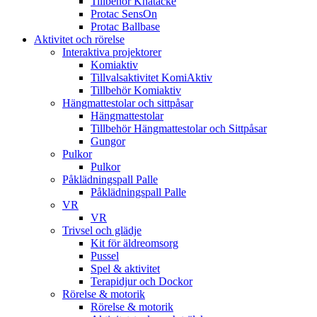
Tillbehör Knätäcke
Protac SensOn
Protac Ballbase
Aktivitet och rörelse
Interaktiva projektorer
Komiaktiv
Tillvalsaktivitet KomiAktiv
Tillbehör Komiaktiv
Hängmattestolar och sittpåsar
Hängmattestolar
Tillbehör Hängmattestolar och Sittpåsar
Gungor
Pulkor
Pulkor
Påklädningspall Palle
Påklädningspall Palle
VR
VR
Trivsel och glädje
Kit för äldreomsorg
Pussel
Spel & aktivitet
Terapidjur och Dockor
Rörelse & motorik
Rörelse & motorik