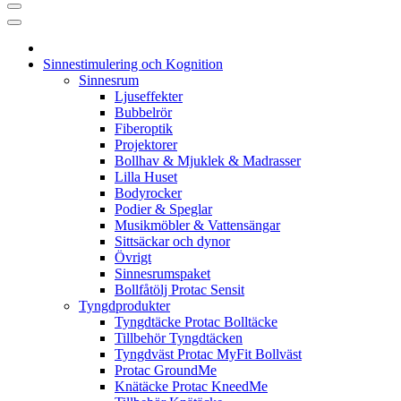
Sinnestimulering och Kognition
Sinnesrum
Ljuseffekter
Bubbelrör
Fiberoptik
Projektorer
Bollhav & Mjuklek & Madrasser
Lilla Huset
Bodyrocker
Podier & Speglar
Musikmöbler & Vattensängar
Sittsäckar och dynor
Övrigt
Sinnesrumspaket
Bollfåtölj Protac Sensit
Tyngdprodukter
Tyngdtäcke Protac Bolltäcke
Tillbehör Tyngdtäcken
Tyngdväst Protac MyFit Bollväst
Protac GroundMe
Knätäcke Protac KneedMe