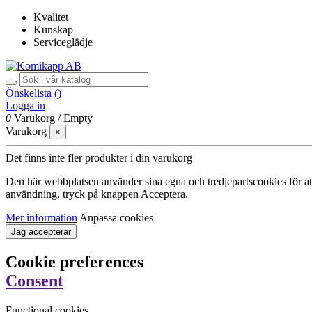
Kvalitet
Kunskap
Serviceglädje
Önskelista (
)
Logga in
0
Varukorg
/
Empty
Varukorg
×
Det finns inte fler produkter i din varukorg
Den här webbplatsen använder sina egna och tredjepartscookies för att f
användning, tryck på knappen Acceptera.
Mer information
Anpassa cookies
Jag accepterar
Cookie preferences
Consent
Functional cookies