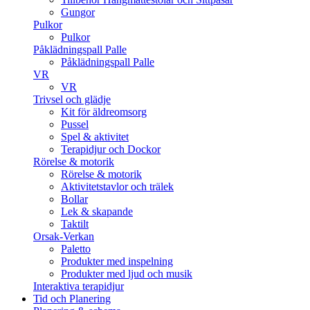
Gungor
Pulkor
Pulkor
Påklädningspall Palle
Påklädningspall Palle
VR
VR
Trivsel och glädje
Kit för äldreomsorg
Pussel
Spel & aktivitet
Terapidjur och Dockor
Rörelse & motorik
Rörelse & motorik
Aktivitetstavlor och trälek
Bollar
Lek & skapande
Taktilt
Orsak-Verkan
Paletto
Produkter med inspelning
Produkter med ljud och musik
Interaktiva terapidjur
Tid och Planering