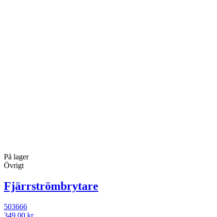
På lager
Övrigt
Fjärrströmbrytare
503666
349,00 kr