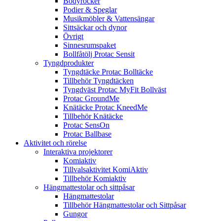
Bodyrocker
Podier & Speglar
Musikmöbler & Vattensängar
Sittsäckar och dynor
Övrigt
Sinnesrumspaket
Bollfåtölj Protac Sensit
Tyngdprodukter
Tyngdtäcke Protac Bolltäcke
Tillbehör Tyngdtäcken
Tyngdväst Protac MyFit Bollväst
Protac GroundMe
Knätäcke Protac KneedMe
Tillbehör Knätäcke
Protac SensOn
Protac Ballbase
Aktivitet och rörelse
Interaktiva projektorer
Komiaktiv
Tillvalsaktivitet KomiAktiv
Tillbehör Komiaktiv
Hängmattestolar och sittpåsar
Hängmattestolar
Tillbehör Hängmattestolar och Sittpåsar
Gungor