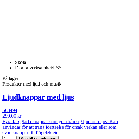
Skola
Daglig verksamhet/LSS
På lager
Produkter med ljud och musik
Ljudknappar med ljus
503494
299,00 kr
Fyra färgglada knappar som ger ifrån sig ljud och ljus. Kan
användas för att träna förståelse för orsak-verkan eller som
svarsknappar till frågelek etc.
Lägg till i varukorgen