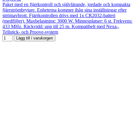
Paket med en fjärrkontroll och självlärande, jordade och kompakta
fjärrströmbrytare. Enheterna kommer ihåg sina inställningar efter
strömavbrott. Fjärrkontrollen drivs med 1x CR2032-batteri
(medföljer). Maxbelastning: 3000 W. Minnesplatser: 6 st. Frekvens:
433 MHz. Räckvidd: upp till 25 m. Kompatibelt med Nexa-,
Tellstick- och Proove-system
Lägg till i varukorgen