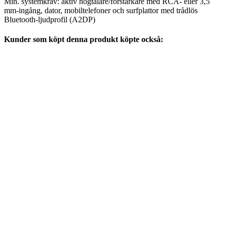
Min. systemkrav: aktiv högtalare/förstärkare med RCA- eller 3,5
mm-ingång, dator, mobiltelefoner och surfplattor med trådlös
Bluetooth-ljudprofil (A2DP)
Kunder som köpt denna produkt köpte också: