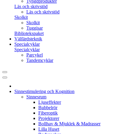
Tyngdprodukter
Läs och skrivstöd
Läs och skrivstöd
Skolkit
Skolkit
Tuggisar
Bibliotekspaket
Välfärdsteknik
Specialcyklar
Specialcyklar
Parcykel
Tandemcyklar
Sinnestimulering och Kognition
Sinnesrum
Ljuseffekter
Bubbelrör
Fiberoptik
Projektorer
Bollhav & Mjuklek & Madrasser
Lilla Huset