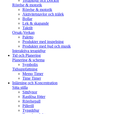
Terapidjur och Dockor
Rörelse & motorik
Rörelse & motorik
Aktivitetstavlor och trälek
Bollar
Lek & skapande
Taktilt
Orsak-Verkan
Paletto
Produkter med inspelning
Produkter med ljud och musik
Interaktiva terapidjur
Tid och Planering
Planering & schema
Symbolix
Tidsuppfattning
Memo Timer
Time Timer
Inlärning och Koncentration
Sitta stilla
Sittdynor
Rastlösa fötter
Rörelsepall
Pillerill
Tyngddjur