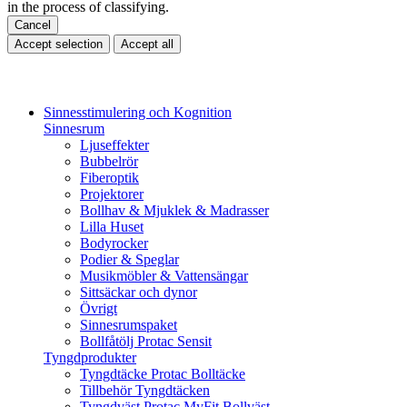
in the process of classifying.
Cancel
Accept selection
Accept all
Sinnesstimulering och Kognition
Sinnesrum
Ljuseffekter
Bubbelrör
Fiberoptik
Projektorer
Bollhav & Mjuklek & Madrasser
Lilla Huset
Bodyrocker
Podier & Speglar
Musikmöbler & Vattensängar
Sittsäckar och dynor
Övrigt
Sinnesrumspaket
Bollfåtölj Protac Sensit
Tyngdprodukter
Tyngdtäcke Protac Bolltäcke
Tillbehör Tyngdtäcken
Tyngdväst Protac MyFit Bollväst