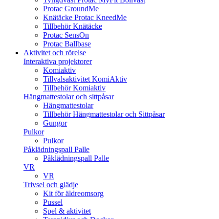
Protac GroundMe
Knätäcke Protac KneedMe
Tillbehör Knätäcke
Protac SensOn
Protac Ballbase
Aktivitet och rörelse
Interaktiva projektorer
Komiaktiv
Tillvalsaktivitet KomiAktiv
Tillbehör Komiaktiv
Hängmattestolar och sittpåsar
Hängmattestolar
Tillbehör Hängmattestolar och Sittpåsar
Gungor
Pulkor
Pulkor
Påklädningspall Palle
Påklädningspall Palle
VR
VR
Trivsel och glädje
Kit för äldreomsorg
Pussel
Spel & aktivitet