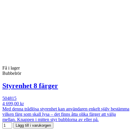
Få i lager
Bubbelrör
Styrenhet 8 färger
504815
4 699,00 kr
Med denna trådlösa styrenhet kan användaren enkelt själv bestämma
vilken färg som skall lysa – det finns åtta olika färger att välja
mellan. Knappen i mitten styr bubblorna av eller på.
Lägg till i varukorgen