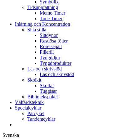
Symbolix
Tidsuppfattning
Memo Timer
Time Timer
Inlärning och Koncentration
Sitta stilla
Sittdynor
Rastlösa fötter
Rörelsepall
Pillerill
Tyngddjur
Tyngdprodukter
Läs och skrivstöd
Läs och skrivstöd
Skolkit
Skolkit
Tuggisar
Bibliotekspaket
Välfärdsteknik
Specialcyklar
Parcykel
Tandemcyklar
Svenska