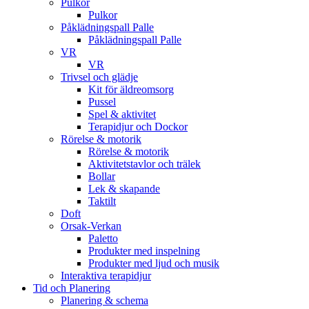
Pulkor
Pulkor
Påklädningspall Palle
Påklädningspall Palle
VR
VR
Trivsel och glädje
Kit för äldreomsorg
Pussel
Spel & aktivitet
Terapidjur och Dockor
Rörelse & motorik
Rörelse & motorik
Aktivitetstavlor och trälek
Bollar
Lek & skapande
Taktilt
Doft
Orsak-Verkan
Paletto
Produkter med inspelning
Produkter med ljud och musik
Interaktiva terapidjur
Tid och Planering
Planering & schema