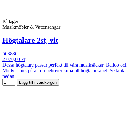
På lager
Musikmöbler & Vattensängar
Högtalare 2st, vit
503880
2 070,00 kr
Dessa högtalare passar perfekt till våra musiksäckar, Balloo och
Molly. Tänk på att du behöver köpa till högtalarkabel. Se länk
nedan.
Lägg till i varukorgen