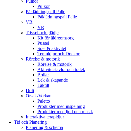
Pulkor
Pulkor
Påklädningspall Palle
Påklädningspall Palle
VR
VR
Trivsel och glädje
Kit för äldreomsorg
Pussel
Spel & aktivitet
Terapidjur och Dockor
Rörelse & motorik
Rörelse & motorik
Aktivitetstavlor och trälek
Bollar
Lek & skapande
Taktilt
Doft
Orsak-Verkan
Paletto
Produkter med inspelning
Produkter med ljud och musik
Interaktiva terapidjur
Tid och Planering
Planering & schema