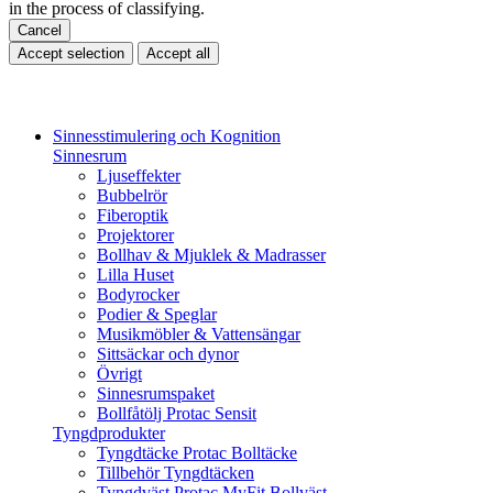
in the process of classifying.
Cancel
Accept selection
Accept all
Sinnesstimulering och Kognition
Sinnesrum
Ljuseffekter
Bubbelrör
Fiberoptik
Projektorer
Bollhav & Mjuklek & Madrasser
Lilla Huset
Bodyrocker
Podier & Speglar
Musikmöbler & Vattensängar
Sittsäckar och dynor
Övrigt
Sinnesrumspaket
Bollfåtölj Protac Sensit
Tyngdprodukter
Tyngdtäcke Protac Bolltäcke
Tillbehör Tyngdtäcken
Tyngdväst Protac MyFit Bollväst