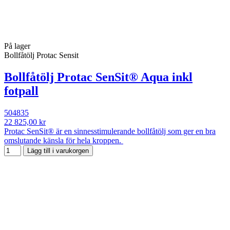
På lager
Bollfåtölj Protac Sensit
Bollfåtölj Protac SenSit® Aqua inkl
fotpall
504835
22 825,00 kr
Protac SenSit® är en sinnesstimulerande bollfåtölj som ger en bra
omslutande känsla för hela kroppen.
Lägg till i varukorgen