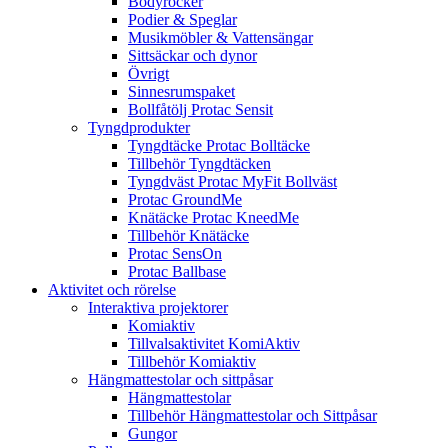
Bodyrocker
Podier & Speglar
Musikmöbler & Vattensängar
Sittsäckar och dynor
Övrigt
Sinnesrumspaket
Bollfåtölj Protac Sensit
Tyngdprodukter
Tyngdtäcke Protac Bolltäcke
Tillbehör Tyngdtäcken
Tyngdväst Protac MyFit Bollväst
Protac GroundMe
Knätäcke Protac KneedMe
Tillbehör Knätäcke
Protac SensOn
Protac Ballbase
Aktivitet och rörelse
Interaktiva projektorer
Komiaktiv
Tillvalsaktivitet KomiAktiv
Tillbehör Komiaktiv
Hängmattestolar och sittpåsar
Hängmattestolar
Tillbehör Hängmattestolar och Sittpåsar
Gungor