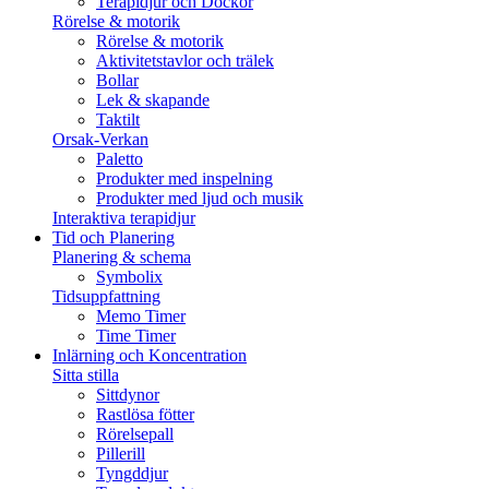
Terapidjur och Dockor
Rörelse & motorik
Rörelse & motorik
Aktivitetstavlor och trälek
Bollar
Lek & skapande
Taktilt
Orsak-Verkan
Paletto
Produkter med inspelning
Produkter med ljud och musik
Interaktiva terapidjur
Tid och Planering
Planering & schema
Symbolix
Tidsuppfattning
Memo Timer
Time Timer
Inlärning och Koncentration
Sitta stilla
Sittdynor
Rastlösa fötter
Rörelsepall
Pillerill
Tyngddjur