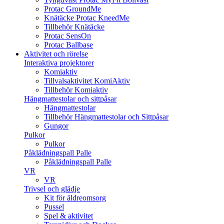
Protac GroundMe
Knätäcke Protac KneedMe
Tillbehör Knätäcke
Protac SensOn
Protac Ballbase
Aktivitet och rörelse
Interaktiva projektorer
Komiaktiv
Tillvalsaktivitet KomiAktiv
Tillbehör Komiaktiv
Hängmattestolar och sittpåsar
Hängmattestolar
Tillbehör Hängmattestolar och Sittpåsar
Gungor
Pulkor
Pulkor
Påklädningspall Palle
Påklädningspall Palle
VR
VR
Trivsel och glädje
Kit för äldreomsorg
Pussel
Spel & aktivitet