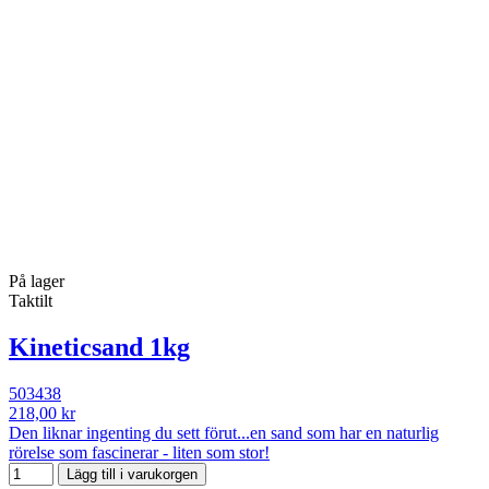
På lager
Taktilt
Kineticsand 1kg
503438
218,00 kr
Den liknar ingenting du sett förut...en sand som har en naturlig
rörelse som fascinerar - liten som stor!
Lägg till i varukorgen