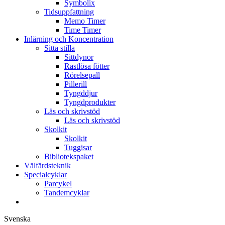
Symbolix
Tidsuppfattning
Memo Timer
Time Timer
Inlärning och Koncentration
Sitta stilla
Sittdynor
Rastlösa fötter
Rörelsepall
Pillerill
Tyngddjur
Tyngdprodukter
Läs och skrivstöd
Läs och skrivstöd
Skolkit
Skolkit
Tuggisar
Bibliotekspaket
Välfärdsteknik
Specialcyklar
Parcykel
Tandemcyklar
Svenska