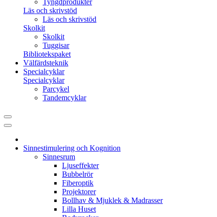
Tyngdprodukter
Läs och skrivstöd
Läs och skrivstöd
Skolkit
Skolkit
Tuggisar
Bibliotekspaket
Välfärdsteknik
Specialcyklar
Specialcyklar
Parcykel
Tandemcyklar
Sinnestimulering och Kognition
Sinnesrum
Ljuseffekter
Bubbelrör
Fiberoptik
Projektorer
Bollhav & Mjuklek & Madrasser
Lilla Huset